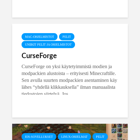
MAC-OHJELMISTOT
PELIT
UNIIKIT PELIT JA OHJELMISTOT
CurseForge
CurseForge on yksi käytetyimmistä modien ja
modpackien alustoista – erityisesti Minecraftille.
Sen avulla suurten modpackien asentaminen käy
lähes “yhdellä klikkauksella” ilman manuaalista
tiedostojen siirtelyä. Jos...
IOS-SOVELLUKSET
LINUX-OHJELMAT
PELIT