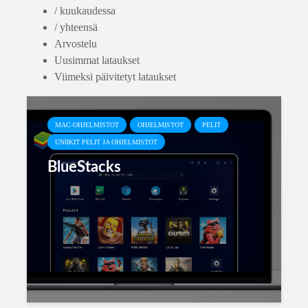
/ kuukaudessa
/ yhteensä
Arvostelu
Uusimmat lataukset
Viimeksi päivitetyt lataukset
MAC-OHJELMISTOT
OHJELMISTOT
PELIT
UNIIKIT PELIT JA OHJELMISTOT
BlueStacks