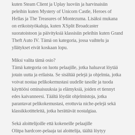
kuten Steam Client ja Uplay luoviin ja harvinaisiin
peleihin kuten Mystery of Unicorn Castle, Heroes of
Hellas ja The Treasures of Montezuma. Lisäksi mukana
on erikoistyökaluja, kuten XSplit Broadcaster
suoratoistoon ja päivityksiä klassisiin peleihin kuten Grand
Theft Auto IV. Tämä on kategoria, jossa vaihtelu ja
yllätykset eivät koskaan lopu.
Miksi valita tämä osio?
Tämä kategoria on luotu pelaajille, jotka haluavat löytää
jotain uutta ja erilaista. Se sisältää pelejä ja ohjelmia, jotka
voivat nostaa pelikokemustasi uudelle tasolle ja tuoda
käyttöösi ominaisuuksia ja elämyksiä, joiden et tiennyt
edes kaivanneesi. Täältä löydät ohjelmistoja, jotka
parantavat pelikokemustasi, erottuvia niche-pelejä sekä
klassikkotitteleitä, jotka herättävät nostalgiaa.
Sekä aloittelijoille että kokeneille pelaajille
Olitpa hardcore-pelaaja tai aloittelija, täältä löytyy