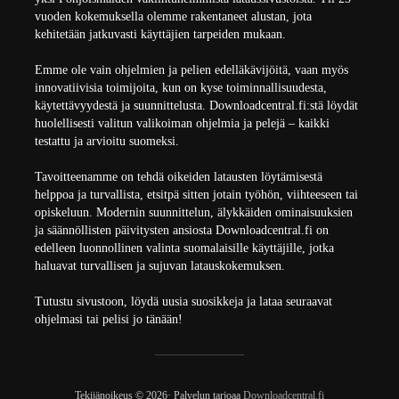
vuoden kokemuksella olemme rakentaneet alustan, jota
kehitetään jatkuvasti käyttäjien tarpeiden mukaan.
Emme ole vain ohjelmien ja pelien edelläkävijöitä, vaan myös
innovatiivisia toimijoita, kun on kyse toiminnallisuudesta,
käytettävyydestä ja suunnittelusta. Downloadcentral.fi:stä löydät
huolellisesti valitun valikoiman ohjelmia ja pelejä – kaikki
testattu ja arvioitu suomeksi.
Tavoitteenamme on tehdä oikeiden latausten löytämisestä
helppoa ja turvallista, etsitpä sitten jotain työhön, viihteeseen tai
opiskeluun. Modernin suunnittelun, älykkäiden ominaisuuksien
ja säännöllisten päivitysten ansiosta Downloadcentral.fi on
edelleen luonnollinen valinta suomalaisille käyttäjille, jotka
haluavat turvallisen ja sujuvan latauskokemuksen.
Tutustu sivustoon, löydä uusia suosikkeja ja lataa seuraavat
ohjelmasi tai pelisi jo tänään!
Tekijänoikeus © 2026· Palvelun tarjoaa
Downloadcentral.fi