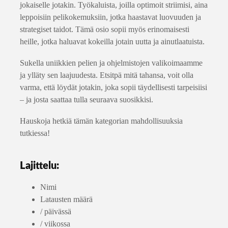
jokaiselle jotakin. Työkaluista, joilla optimoit striimisi, aina
leppoisiin pelikokemuksiin, jotka haastavat luovuuden ja
strategiset taidot. Tämä osio sopii myös erinomaisesti
heille, jotka haluavat kokeilla jotain uutta ja ainutlaatuista.
Sukella uniikkien pelien ja ohjelmistojen valikoimaamme
ja ylläty sen laajuudesta. Etsitpä mitä tahansa, voit olla
varma, että löydät jotakin, joka sopii täydellisesti tarpeisiisi
– ja josta saattaa tulla seuraava suosikkisi.
Hauskoja hetkiä tämän kategorian mahdollisuuksia
tutkiessa!
Lajittelu:
Nimi
Latausten määrä
/ päivässä
/ viikossa