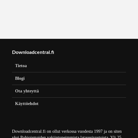
Downloadcentral.fi
Tietoa
Blogi
Ota yhteyttä
Käyttöehdot
Downloadcentral.fi on ollut verkossa vuodesta 1997 ja on siten
yksi Pohjoismaiden vakiintuneimmista lataussivustoista. Yli 25