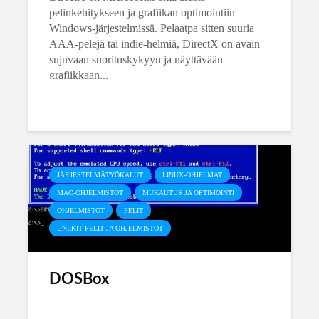
pelinkehitykseen ja grafiikan optimointiin
Windows-järjestelmissä. Pelaatpa sitten suuria
AAA-pelejä tai indie-helmiä, DirectX on avain
sujuvaan suorituskykyyn ja näyttävään
grafiikkaan...
JÄRJESTELMÄTYÖKALUT
LINUX-OHJELMAT
MAC-OHJELMISTOT
MUKAUTUS JA OPTIMOINTI
OHJELMISTOT
PELIT
UNIIKIT PELIT JA OHJELMISTOT
DOSBox