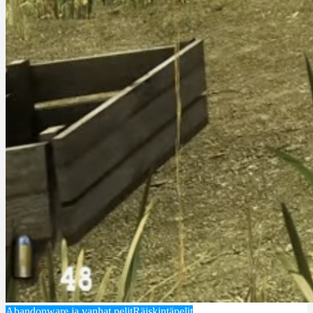
Abandonware ja vanhat pelit
Räiskintäpelit