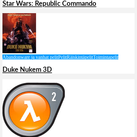
Star Wars: Republic Commando
Abandonware ja vanhat pelit
Pelit
Räiskintäpelit
Toimintapelit
Duke Nukem 3D