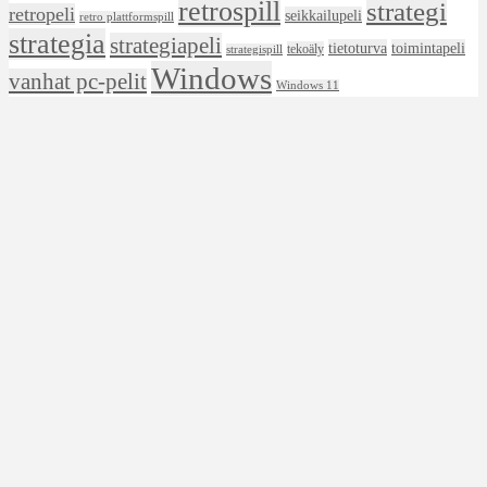
retrospill
strategi
retropeli
seikkailupeli
retro plattformspill
strategia
strategiapeli
tietoturva
toimintapeli
tekoäly
strategispill
Windows
vanhat pc-pelit
Windows 11