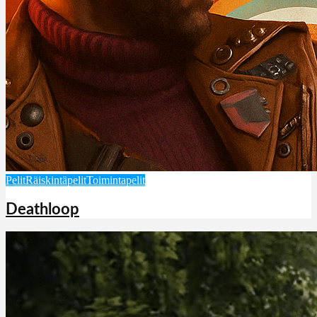
Pelit
Räiskintäpelit
Toimintapelit
Deathloop