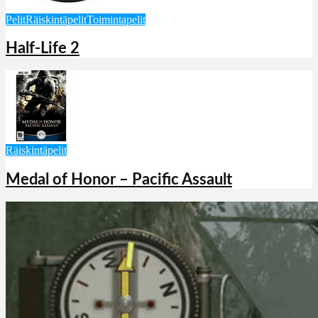
Pelit
Räiskintäpelit
Toimintapelit
Half-Life 2
Räiskintäpelit
Medal of Honor – Pacific Assault