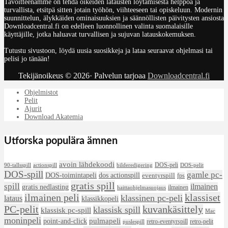
Tavoitteenamme on tehdä oikeiden latausten löytämisestä helppoa ja
turvallista, etsitpä sitten jotain työhön, viihteeseen tai opiskeluun. Modernin
suunnittelun, älykkäiden ominaisuuksien ja säännöllisten päivitysten ansiosta
Downloadcentral.fi on edelleen luonnollinen valinta suomalaisille
käyttäjille, jotka haluavat turvallisen ja sujuvan latauskokemuksen.
Tutustu sivustoon, löydä uusia suosikkeja ja lataa seuraavat ohjelmasi tai
pelisi jo tänään!
Tekijänoikeus © 2026· Palvelun tarjoaa
Downloadcentral.fi
Ohjelmistot
Pelit
Ajurit
Download Akatemia
Utforska populära ämnen
avoin lähdekoodi
DOS-peli
90-tallsspill
actionspill
bilderedigering
DOS-pelit
DOS-spill
gamle pc-
DOS-toimintapeli
dos actionspill
eventyrspill
fps
gratis spill
spill
ilmainen
gratis nedlasting
ilmainen
haittaohjelmasuojaus
klassiset
ilmainen peli
klassinen pc-peli
lataus
klassikkopeli
PC-pelit
kuvankäsittely
klassisk spill
klassisk pc-spill
Mac
moninpeli
point-and-click
pulmapeli
retro-eventyrspill
retro-pelit
puslespill