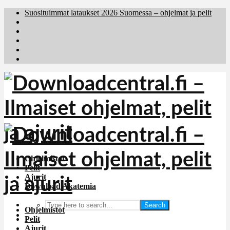
Suosituimmat lataukset 2026 Suomessa – ohjelmat ja pelit
Brafiler.se
Downloadcentral.no
Deutschedownloads.de
Download.dk
Holyfile.com
Ohjelmistot
Pelit
Ajurit
Download Akatemia
Search
Ohjelmistot
Pelit
Ajurit