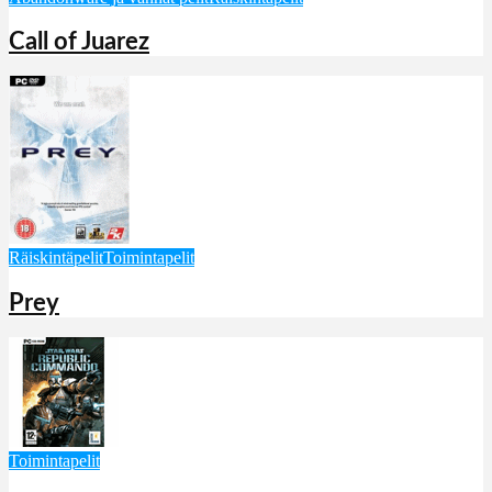
Call of Juarez
Räiskintäpelit
Toimintapelit
Prey
Toimintapelit