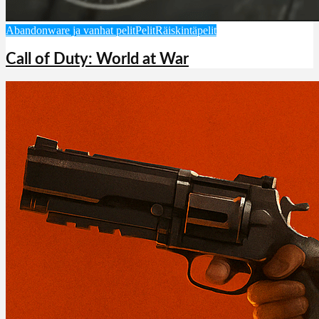
Abandonware ja vanhat pelit
Pelit
Räiskintäpelit
Call of Duty: World at War