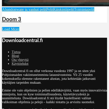
Abandonware ja vanhat pelit
Pelit
Räiskintäpelit
Toimintapelit
Doom 3
Load More
Downloadcentral.fi
Tietoa
Blogi
Ota yhteyttä
Käyttöehdot
Downloadcentral.fi on ollut verkossa vuodesta 1997 ja on siten yksi
Pohjoismaiden vakiintuneimmista lataussivustoista. Yli 25 vuoden
kokemuksella olemme rakentaneet alustan, jota kehitetään jatkuvasti
käyttäjien tarpeiden mukaan.
Emme ole vain ohjelmien ja pelien edelläkävijöitä, vaan myös innovatiivisia
toimijoita, kun on kyse toiminnallisuudesta, käytettävyydestä ja
suunnittelusta. Downloadcentral.fi:stä löydät huolellisesti valitun
valikoiman ohjelmia ja pelejä – kaikki testattu ja arvioitu suomeksi.