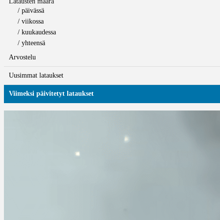
Latausten määrä
/ päivässä
/ viikossa
/ kuukaudessa
/ yhteensä
Arvostelu
Uusimmat lataukset
Viimeksi päivitetyt lataukset