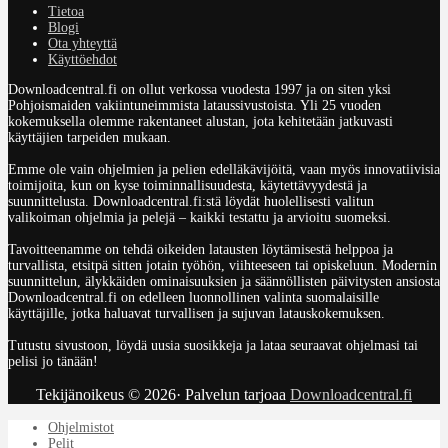
Tietoa
Blogi
Ota yhteyttä
Käyttöehdot
Downloadcentral.fi on ollut verkossa vuodesta 1997 ja on siten yksi
Pohjoismaiden vakiintuneimmista lataussivustoista. Yli 25 vuoden
kokemuksella olemme rakentaneet alustan, jota kehitetään jatkuvasti
käyttäjien tarpeiden mukaan.
Emme ole vain ohjelmien ja pelien edelläkävijöitä, vaan myös innovatiivisia
toimijoita, kun on kyse toiminnallisuudesta, käytettävyydestä ja
suunnittelusta. Downloadcentral.fi:stä löydät huolellisesti valitun
valikoiman ohjelmia ja pelejä – kaikki testattu ja arvioitu suomeksi.
Tavoitteenamme on tehdä oikeiden latausten löytämisestä helppoa ja
turvallista, etsitpä sitten jotain työhön, viihteeseen tai opiskeluun. Modernin
suunnittelun, älykkäiden ominaisuuksien ja säännöllisten päivitysten ansiosta
Downloadcentral.fi on edelleen luonnollinen valinta suomalaisille
käyttäjille, jotka haluavat turvallisen ja sujuvan latauskokemuksen.
Tutustu sivustoon, löydä uusia suosikkeja ja lataa seuraavat ohjelmasi tai
pelisi jo tänään!
Tekijänoikeus © 2026· Palvelun tarjoaa
Downloadcentral.fi
Ohjelmistot
Pelit