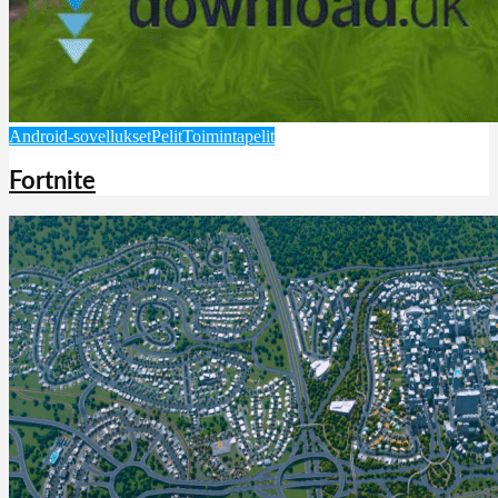
Android-sovellukset
Pelit
Toimintapelit
Fortnite