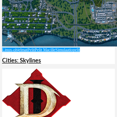
Linux-ohjelmat
Pelit
Pelit Macille
Simulaatiopelit
Cities: Skylines