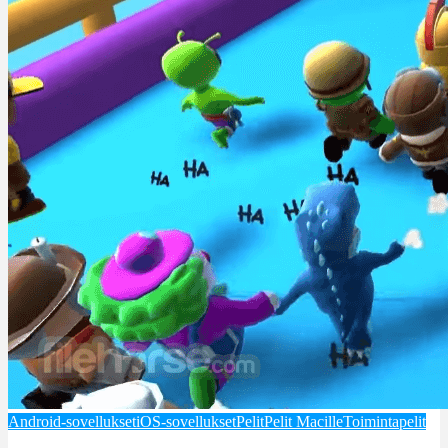
Android-sovellukset
iOS-sovellukset
Pelit
Pelit Macille
Toimintapelit