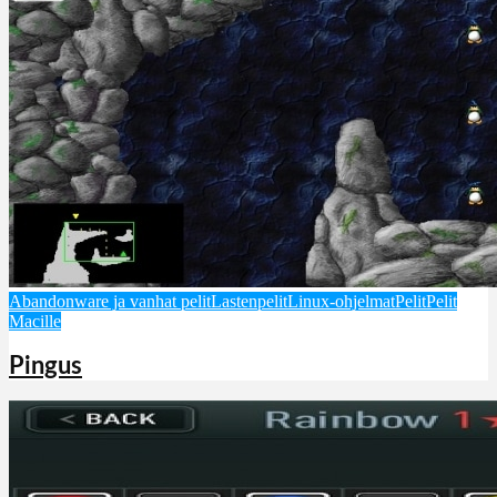
Abandonware ja vanhat pelit
Lastenpelit
Linux-ohjelmat
Pelit
Pelit
Macille
Pingus