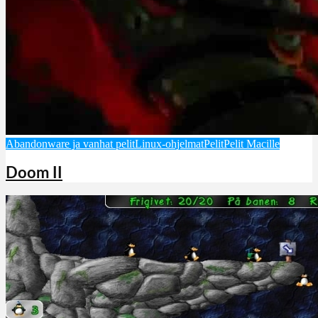
Abandonware ja vanhat pelit
Linux-ohjelmat
Pelit
Pelit Macille
Doom II