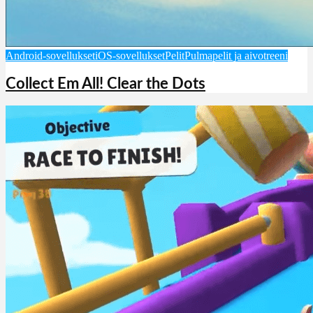
Android-sovellukset
iOS-sovellukset
Pelit
Pulmapelit ja aivotreeni
Collect Em All! Clear the Dots