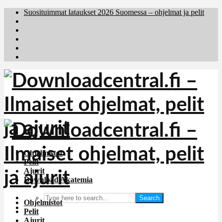
Suosituimmat lataukset 2026 Suomessa – ohjelmat ja pelit
Brafiler.se
Downloadcentral.no
Deutschedownloads.de
Download.dk
Holyfile.com
Ohjelmistot
Pelit
Ajurit
Download Akatemia
Search
Ohjelmistot
Pelit
Ajurit