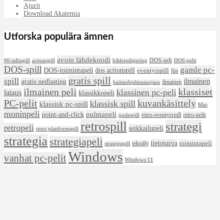
Ajurit
Download Akatemia
Utforska populära ämnen
avoin lähdekoodi
DOS-peli
90-tallsspill
actionspill
bilderedigering
DOS-pelit
DOS-spill
gamle pc-
DOS-toimintapeli
dos actionspill
eventyrspill
fps
gratis spill
spill
ilmainen
gratis nedlasting
ilmainen
haittaohjelmasuojaus
ilmainen peli
klassiset
klassinen pc-peli
lataus
klassikkopeli
PC-pelit
kuvankäsittely
klassisk spill
klassisk pc-spill
Mac
moninpeli
pulmapeli
point-and-click
retro-eventyrspill
retro-pelit
puslespill
retrospill
strategi
retropeli
seikkailupeli
retro plattformspill
strategia
strategiapeli
tietoturva
toimintapeli
tekoäly
strategispill
Windows
vanhat pc-pelit
Windows 11