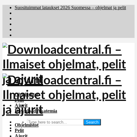
Suosituimmat lataukset 2026 Suomessa – ohjelmat ja pelit
Brafiler.se
Downloadcentral.no
Deutschedownloads.de
Download.dk
Holyfile.com
Ohjelmistot
Pelit
Ajurit
Download Akatemia
Search
Ohjelmistot
Pelit
Ajurit