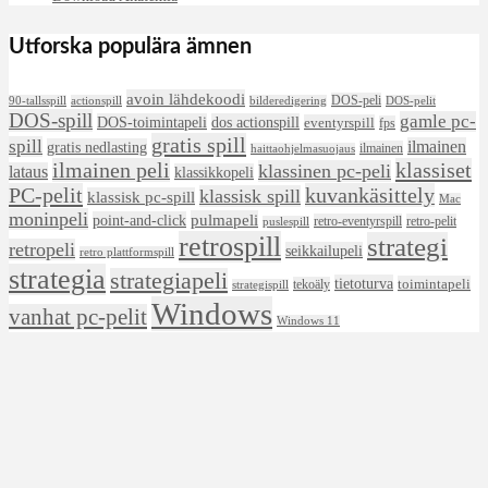
Utforska populära ämnen
avoin lähdekoodi
DOS-peli
90-tallsspill
actionspill
bilderedigering
DOS-pelit
DOS-spill
gamle pc-
DOS-toimintapeli
dos actionspill
eventyrspill
fps
gratis spill
spill
ilmainen
gratis nedlasting
ilmainen
haittaohjelmasuojaus
ilmainen peli
klassiset
klassinen pc-peli
lataus
klassikkopeli
PC-pelit
kuvankäsittely
klassisk spill
klassisk pc-spill
Mac
moninpeli
pulmapeli
point-and-click
retro-eventyrspill
retro-pelit
puslespill
retrospill
strategi
retropeli
seikkailupeli
retro plattformspill
strategia
strategiapeli
tietoturva
toimintapeli
tekoäly
strategispill
Windows
vanhat pc-pelit
Windows 11