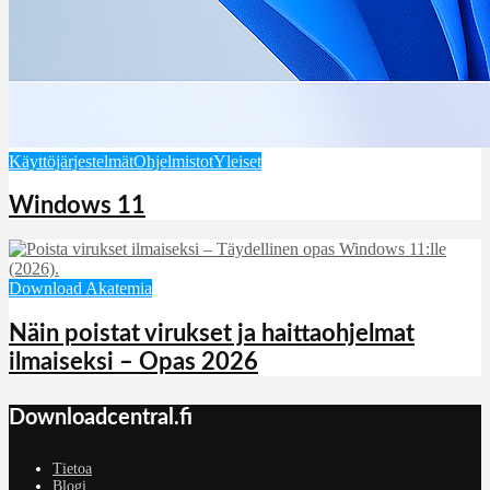
Käyttöjärjestelmät
Ohjelmistot
Yleiset
Windows 11
Download Akatemia
Näin poistat virukset ja haittaohjelmat
ilmaiseksi – Opas 2026
Downloadcentral.fi
Tietoa
Blogi