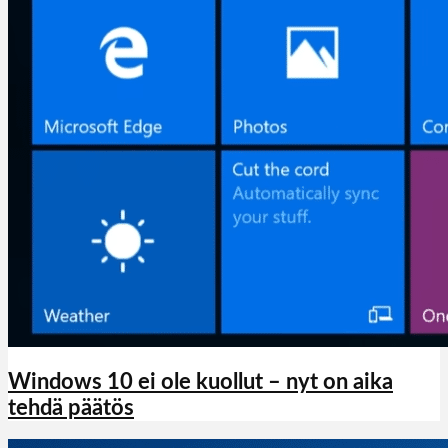
Windows 10 ei ole kuollut – nyt on aika
tehdä päätös