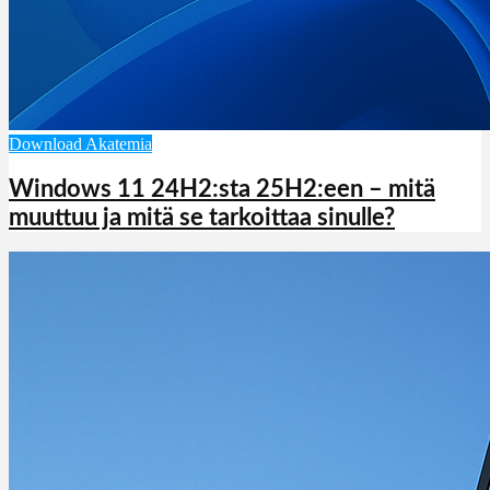
Download Akatemia
Windows 11 24H2:sta 25H2:een – mitä
muuttuu ja mitä se tarkoittaa sinulle?