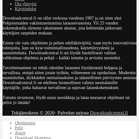
Ota yhteyttä
Käyttöehdot
Downloadcentral.fi on ollut verkossa vuodesta 1997 ja on siten yksi
Pohjoismaiden vakiintuneimmista lataussivustoista. Yli 25 vuoden
kokemuksella olemme rakentaneet alustan, jota kehitetään jatkuvasti
käyttäjien tarpeiden mukaan.
Emme ole vain ohjelmien ja pelien edelläkävijöitä, vaan myös innovatiivisia
toimijoita, kun on kyse toiminnallisuudesta, käytettävyydestä ja
suunnittelusta. Downloadcentral.fi:stä löydät huolellisesti valitun
valikoiman ohjelmia ja pelejä – kaikki testattu ja arvioitu suomeksi.
Tavoitteenamme on tehdä oikeiden latausten löytämisestä helppoa ja
turvallista, etsitpä sitten jotain työhön, viihteeseen tai opiskeluun. Modernin
suunnittelun, älykkäiden ominaisuuksien ja säännöllisten päivitysten ansiosta
Downloadcentral.fi on edelleen luonnollinen valinta suomalaisille
käyttäjille, jotka haluavat turvallisen ja sujuvan latauskokemuksen.
Tutustu sivustoon, löydä uusia suosikkeja ja lataa seuraavat ohjelmasi tai
pelisi jo tänään!
Tekijänoikeus © 2026· Palvelun tarjoaa
Downloadcentral.fi
Ohjelmistot
Pelit
Ajurit
Download Akatemia