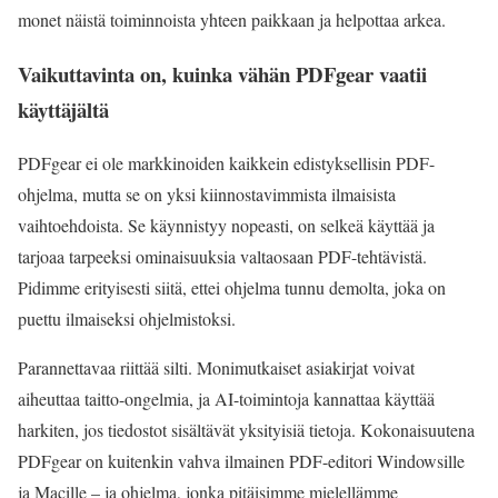
monet näistä toiminnoista yhteen paikkaan ja helpottaa arkea.
Vaikuttavinta on, kuinka vähän PDFgear vaatii
käyttäjältä
PDFgear ei ole markkinoiden kaikkein edistyksellisin PDF-
ohjelma, mutta se on yksi kiinnostavimmista ilmaisista
vaihtoehdoista. Se käynnistyy nopeasti, on selkeä käyttää ja
tarjoaa tarpeeksi ominaisuuksia valtaosaan PDF-tehtävistä.
Pidimme erityisesti siitä, ettei ohjelma tunnu demolta, joka on
puettu ilmaiseksi ohjelmistoksi.
Parannettavaa riittää silti. Monimutkaiset asiakirjat voivat
aiheuttaa taitto-ongelmia, ja AI-toimintoja kannattaa käyttää
harkiten, jos tiedostot sisältävät yksityisiä tietoja. Kokonaisuutena
PDFgear on kuitenkin vahva ilmainen PDF-editori Windowsille
ja Macille – ja ohjelma, jonka pitäisimme mielellämme