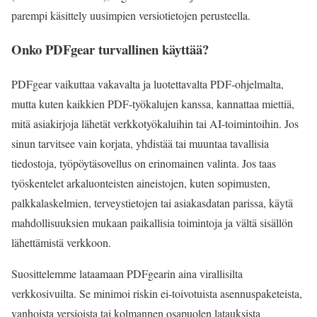
parempi käsittely uusimpien versiotietojen perusteella.
Onko PDFgear turvallinen käyttää?
PDFgear vaikuttaa vakavalta ja luotettavalta PDF-ohjelmalta,
mutta kuten kaikkien PDF-työkalujen kanssa, kannattaa miettiä,
mitä asiakirjoja lähetät verkkotyökaluihin tai AI-toimintoihin. Jos
sinun tarvitsee vain korjata, yhdistää tai muuntaa tavallisia
tiedostoja, työpöytäsovellus on erinomainen valinta. Jos taas
työskentelet arkaluonteisten aineistojen, kuten sopimusten,
palkkalaskelmien, terveystietojen tai asiakasdatan parissa, käytä
mahdollisuuksien mukaan paikallisia toimintoja ja vältä sisällön
lähettämistä verkkoon.
Suosittelemme lataamaan PDFgearin aina virallisilta
verkkosivuilta. Se minimoi riskin ei-toivotuista asennuspaketeista,
vanhoista versioista tai kolmannen osapuolen latauksista