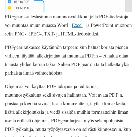
PDFgearissa testasimme muunnosvalikkoa, jolla PDF-tiedostoja
voi muuntaa muun muassa Word-,
Excel
– ja PowerPoint-muotoon
sekä PNG-, JPEG-, TXT- ja HTML-tiedostoiksi.
PDFgear ratkaisee käytännön tarpeen: kun haluat korjata pienen
virheen, täyttää, allekirjoittaa tai muuntaa PDF:n – et halua ottaa
tilausta yhden kerran takia. Siihen PDFgear on tällä hetkellä yksi
parhaista ilmaisvaihtoehdoista.
Ohjelmaa voi käyttää PDF-lukijana ja -editorina,
muunnostyökaluna sekä sivujen hallintaan. Voit avata PDF:n,
poistaa ja kiertää sivuja, lisätä kommentteja, täyttää lomakkeita,
lisätä allekirjoituksia ja viedä sisältöä muihin formaatteihin ilman
useita erillisiä ohjelmia. PDFgear tarjoaa myös selainpohjaisia
PDF-työkaluja, mutta työpöytäversio on selvästi kiinnostavin, kun