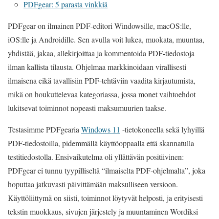
PDFgear: 5 parasta vinkkiä
PDFgear on ilmainen PDF-editori Windowsille, macOS:lle,
iOS:lle ja Androidille. Sen avulla voit lukea, muokata, muuntaa,
yhdistää, jakaa, allekirjoittaa ja kommentoida PDF-tiedostoja
ilman kallista tilausta. Ohjelmaa markkinoidaan virallisesti
ilmaisena eikä tavallisiin PDF-tehtäviin vaadita kirjautumista,
mikä on houkuttelevaa kategoriassa, jossa monet vaihtoehdot
lukitsevat toiminnot nopeasti maksumuurien taakse.
Testasimme PDFgearia
Windows 11
-tietokoneella sekä lyhyillä
PDF-tiedostoilla, pidemmällä käyttöoppaalla että skannatulla
testitiedostolla. Ensivaikutelma oli yllättävän positiivinen:
PDFgear ei tunnu tyypilliseltä “ilmaiselta PDF-ohjelmalta”, joka
hoputtaa jatkuvasti päivittämään maksulliseen versioon.
Käyttöliittymä on siisti, toiminnot löytyvät helposti, ja erityisesti
tekstin muokkaus, sivujen järjestely ja muuntaminen Wordiksi