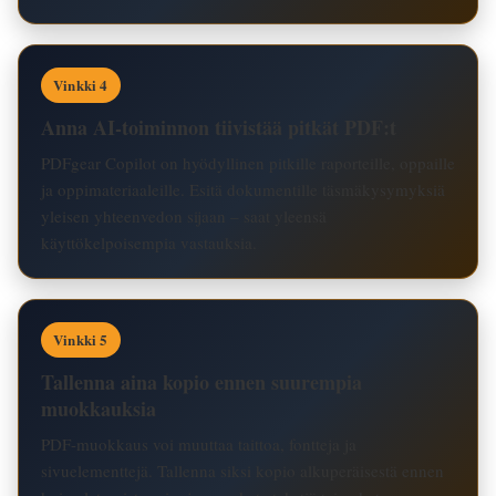
Vinkki 4
Anna AI-toiminnon tiivistää pitkät PDF:t
PDFgear Copilot on hyödyllinen pitkille raporteille, oppaille
ja oppimateriaaleille. Esitä dokumentille täsmäkysymyksiä
yleisen yhteenvedon sijaan – saat yleensä
käyttökelpoisempia vastauksia.
Vinkki 5
Tallenna aina kopio ennen suurempia
muokkauksia
PDF-muokkaus voi muuttaa taittoa, fontteja ja
sivuelementtejä. Tallenna siksi kopio alkuperäisestä ennen