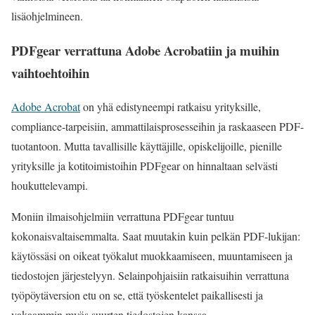
lisäohjelmineen.
PDFgear verrattuna Adobe Acrobatiin ja muihin
vaihtoehtoihin
Adobe Acrobat
on yhä edistyneempi ratkaisu yrityksille,
compliance-tarpeisiin, ammattilaisprosesseihin ja raskaaseen PDF-
tuotantoon. Mutta tavallisille käyttäjille, opiskelijoille, pienille
yrityksille ja kotitoimistoihin PDFgear on hinnaltaan selvästi
houkuttelevampi.
Moniin ilmaisohjelmiin verrattuna PDFgear tuntuu
kokonaisvaltaisemmalta. Saat muutakin kuin pelkän PDF-lukijan:
käytössäsi on oikeat työkalut muokkaamiseen, muuntamiseen ja
tiedostojen järjestelyyn. Selainpohjaisiin ratkaisuihin verrattuna
työpöytäversion etu on se, että työskentelet paikallisesti ja
vakaammin myös suurten tiedostojen kanssa.