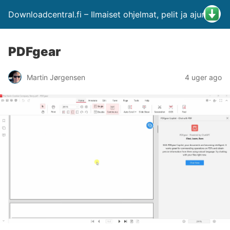
Downloadcentral.fi – Ilmaiset ohjelmat, pelit ja ajurit
PDFgear
Martin Jørgensen
4 uger ago