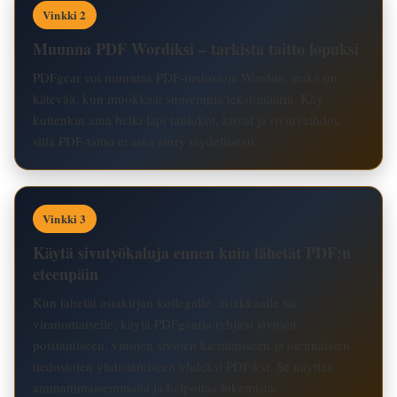
Vinkki 2
Muunna PDF Wordiksi – tarkista taitto lopuksi
PDFgear voi muuntaa PDF-tiedostoja Wordiin, mikä on
kätevää, kun muokkaat suurempia tekstimääriä. Käy
kuitenkin aina hetki läpi taulukot, kuvat ja rivinvaihdot,
sillä PDF-taitto ei aina siirry täydellisesti.
Vinkki 3
Käytä sivutyökaluja ennen kuin lähetät PDF:n
eteenpäin
Kun lähetät asiakirjan kollegalle, asiakkaalle tai
viranomaiselle, käytä PDFgearia tyhjien sivujen
poistamiseen, vinojen sivujen kiertämiseen ja olennaisten
tiedostojen yhdistämiseen yhdeksi PDF:ksi. Se näyttää
ammattimaisemmalta ja helpottaa lukemista.