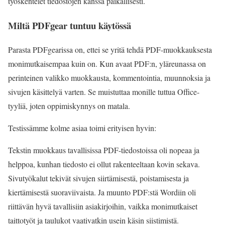
työskentelet tiedostojen kanssa paikallisesti.
Miltä PDFgear tuntuu käytössä
Parasta PDFgearissa on, ettei se yritä tehdä PDF-muokkauksesta
monimutkaisempaa kuin on. Kun avaat PDF:n, yläreunassa on
perinteinen valikko muokkausta, kommentointia, muunnoksia ja
sivujen käsittelyä varten. Se muistuttaa monille tuttua Office-
tyyliä, joten oppimiskynnys on matala.
Testissämme kolme asiaa toimi erityisen hyvin:
Tekstin muokkaus tavallisissa PDF-tiedostoissa oli nopeaa ja
helppoa, kunhan tiedosto ei ollut rakenteeltaan kovin sekava.
Sivutyökalut tekivät sivujen siirtämisestä, poistamisesta ja
kiertämisestä suoraviivaista. Ja muunto PDF:stä Wordiin oli
riittävän hyvä tavallisiin asiakirjoihin, vaikka monimutkaiset
taittotyöt ja taulukot vaativatkin usein käsin siistimistä.