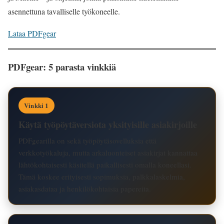
asennettuna tavalliselle työkoneelle.
Lataa PDFgear
PDFgear: 5 parasta vinkkiä
Vinkki 1
Käytä työpöytäversiota yksityisille asiakirjoille
PDFgearilla on sekä työpöytäsovelluksia että
verkkotyökaluja, mutta arkaluonteiset asiakirjat kannattaa
lähtökohtaisesti käsitellä paikallisesti omalla koneellasi.
Tämä koskee erityisesti sopimuksia, palkkalaskelmia,
asiakasdataa ja henkilökohtaisia papereita.