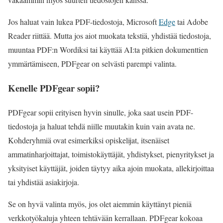
Jos haluat vain lukea PDF-tiedostoja, Microsoft
Edge
tai Adobe
Reader riittää. Mutta jos aiot muokata tekstiä, yhdistää tiedostoja,
muuntaa PDF:n Wordiksi tai käyttää AI:ta pitkien dokumenttien
ymmärtämiseen, PDFgear on selvästi parempi valinta.
Kenelle PDFgear sopii?
PDFgear sopii erityisen hyvin sinulle, joka saat usein PDF-
tiedostoja ja haluat tehdä niille muutakin kuin vain avata ne.
Kohderyhmiä ovat esimerkiksi opiskelijat, itsenäiset
ammatinharjoittajat, toimistokäyttäjät, yhdistykset, pienyritykset ja
yksityiset käyttäjät, joiden täytyy aika ajoin muokata, allekirjoittaa
tai yhdistää asiakirjoja.
Se on hyvä valinta myös, jos olet aiemmin käyttänyt pieniä
verkkotyökaluja yhteen tehtävään kerrallaan. PDFgear kokoaa