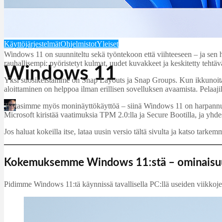
Käyttöjärjestelmät
Ohjelmistot
Yleiset
Windows 11 on suunniteltu sekä työntekoon että viihteeseen – ja sen
rauhallisempi: pyöristetyt kulmat, uudet kuvakkeet ja keskitetty tehtä
Windows 11
Yksi suosikeistamme on Snap Layouts ja Snap Groups. Kun ikkunoita on
aloittaminen on helppoa ilman erillisen sovelluksen avaamista. Pelaaji
Testasimme myös moninäyttökäyttöä – siinä Windows 11 on harpannut e
Martin Jørgensen
Microsoft kiristää vaatimuksia TPM 2.0:lla ja Secure Bootilla, ja y
juli 20, 2026
Jos haluat kokeilla itse, lataa uusin versio tältä sivulta ja katso tarke
Kokemuksemme Windows 11:stä – ominaisuu
Pidimme Windows 11:tä käynnissä tavallisella PC:llä useiden viikkoj