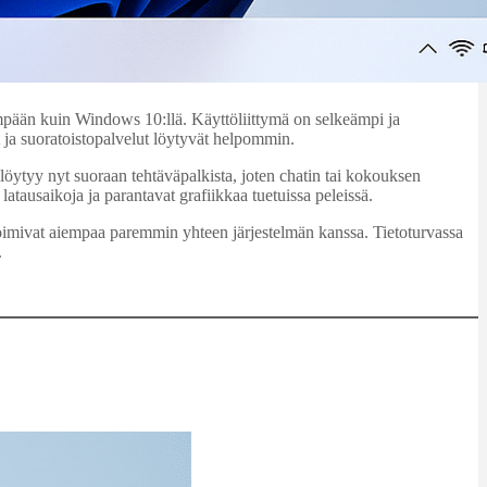
mpään kuin Windows 10:llä. Käyttöliittymä on selkeämpi ja
t ja suoratoistopalvelut löytyvät helpommin.
öytyy nyt suoraan tehtäväpalkista, joten chatin tai kokouksen
tausaikoja ja parantavat grafiikkaa tuetuissa peleissä.
oimivat aiempaa paremmin yhteen järjestelmän kanssa. Tietoturvassa
.