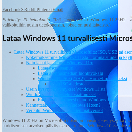
Facebook
X
Reddit
Pinterest
Email
Päivitetty: 20. heinäkuuta 2026 – uusin versio:
Windows 11 25H2 – ajan
valikoituihin uusiin tietokoneisiin, joissa on uusi laitteisto.)
Lataa Windows 11 turvallisesti Micros
Lataa Windows 11 turvallisesti Microsoftilta: ISO, USB tai ase
Kokemuksemme Windows 11:stä – ominaisuudet ja käy
Näin lataat ja asennat Windows 11:n
Lataa asennusapuri
Lataa asennusmedian luontityökalu
Windows 11 ISO (25H2) – Home/Pro suomeksi
Lataa ISO‑tiedosto
Usein kysytyt kysymykset Windows 11:stä
Windows 11:n järjestelmävaatimukset
Entä jos tietokoneesi ei tue Windows 11:tä?
Kannattaako päivittää Windows 11:een?
Vertailu: Windows 11 vs. aiemmat versiot
Windows 11 25H2 on Microsoftin uusin ominaisuuspäivitys, joka tuo par
harkitsemisen arvoisen päivityksen verrattuna Windows 10 -versioon.