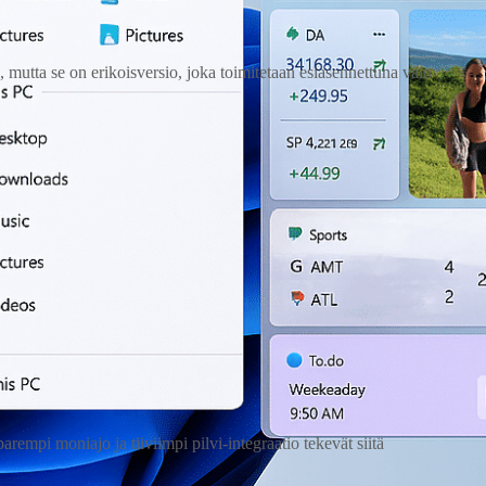
mutta se on erikoisversio, joka toimitetaan esiasennettuna vain
mpi moniajo ja tiiviimpi pilvi‑integraatio tekevät siitä