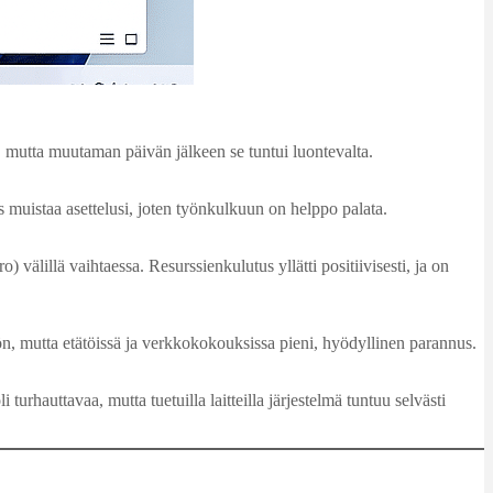
a, mutta muutaman päivän jälkeen se tuntui luontevalta.
muistaa asettelusi, joten työnkulkuun on helppo palata.
lillä vaihtaessa. Resurssienkulutus yllätti positiivisesti, ja on
ön, mutta etätöissä ja verkkokokouksissa pieni, hyödyllinen parannus.
auttavaa, mutta tuetuilla laitteilla järjestelmä tuntuu selvästi