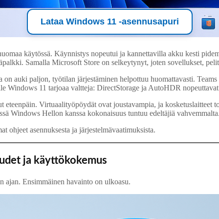
Lataa Windows 11 -asennusapuri
 huomaa käytössä. Käynnistys nopeutui ja kannettavilla akku kesti pide
väpalkki. Samalla Microsoft Store on selkeytynyt, joten sovellukset, peli
 auki paljon, työtilan järjestäminen helpottuu huomattavasti. Teams l
lle Windows 11 tarjoaa valtteja: DirectStorage ja AutoHDR nopeuttavat la
teenpäin. Virtuaalityöpöydät ovat joustavampia, ja kosketuslaitteet t
hdessä Windows Hellon kanssa kokonaisuus tuntuu edeltäjiä vahvemmalta
mmat ohjeet asennuksesta ja järjestelmävaatimuksista.
det ja käyttökokemus
en ajan. Ensimmäinen havainto on ulkoasu.