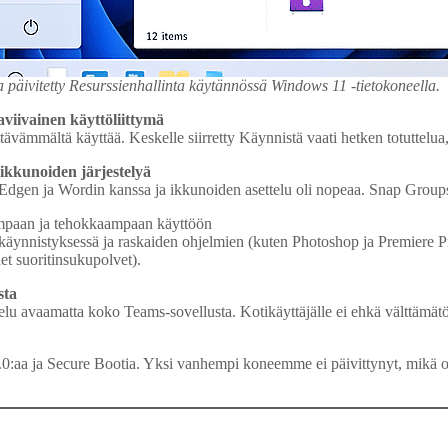
 päivitetty Resurssienhallinta käytännössä Windows 11 -tietokoneella.
aviivainen käyttöliittymä
ttävämmältä käyttää. Keskelle siirretty Käynnistä vaati hetken totuttelu
ikkunoiden järjestelyä
dgen ja Wordin kanssa ja ikkunoiden asettelu oli nopeaa. Snap Groups 
eampaan ja tehokkaampaan käyttöön
istyksessä ja raskaiden ohjelmien (kuten Photoshop ja Premiere Pro) vä
et suoritinsukupolvet).
sta
elu avaamatta koko Teams-sovellusta. Kotikäyttäjälle ei ehkä välttämät
ja Secure Bootia. Yksi vanhempi koneemme ei päivittynyt, mikä oli turh