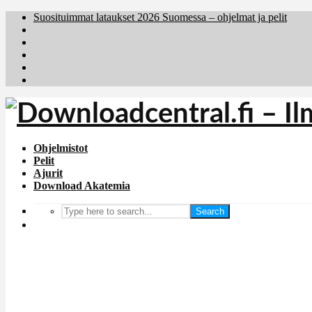
Suosituimmat lataukset 2026 Suomessa – ohjelmat ja pelit
Brafiler.se
Downloadcentral.no
Deutschedownloads.de
Download.dk
Holyfile.com
Ohjelmistot
Pelit
Ajurit
Download Akatemia
Search