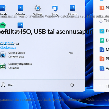
tasainen versio tavallisille Windows‑tietokoneille (26H1 on julkaistu, 
oftilta: ISO, USB tai asennusapuri
nnusapuri
ttökokemus
annuksia vakauteen, suorituskykyyn ja tietoturvaan. Moderni ilme, pare