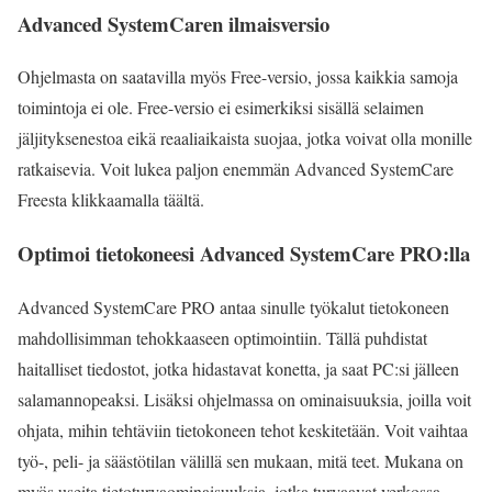
Advanced SystemCaren ilmaisversio
Ohjelmasta on saatavilla myös Free-versio, jossa kaikkia samoja
toimintoja ei ole. Free-versio ei esimerkiksi sisällä selaimen
jäljityksenestoa eikä reaaliaikaista suojaa, jotka voivat olla monille
ratkaisevia. Voit lukea paljon enemmän Advanced SystemCare
Freesta klikkaamalla
täältä
.
Optimoi tietokoneesi Advanced SystemCare PRO:lla
Advanced SystemCare PRO antaa sinulle
työkalut
tietokoneen
mahdollisimman tehokkaaseen optimointiin. Tällä puhdistat
haitalliset tiedostot, jotka hidastavat konetta, ja saat PC:si jälleen
salamannopeaksi. Lisäksi ohjelmassa on ominaisuuksia, joilla voit
ohjata, mihin tehtäviin tietokoneen tehot keskitetään. Voit vaihtaa
työ-, peli- ja säästötilan välillä sen mukaan, mitä teet. Mukana on
myös useita tietoturvaominaisuuksia, jotka turvaavat verkossa