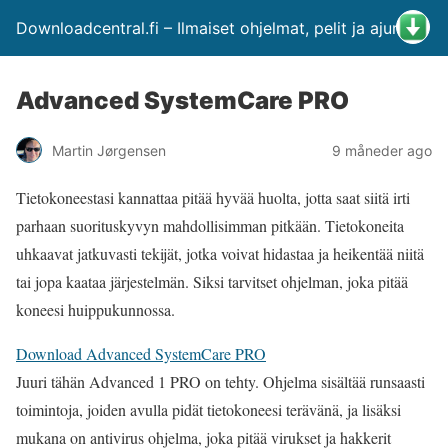
Downloadcentral.fi – Ilmaiset ohjelmat, pelit ja ajurit
Advanced SystemCare PRO
Martin Jørgensen
9 måneder ago
Tietokoneestasi kannattaa pitää hyvää huolta, jotta saat siitä irti
parhaan suorituskyvyn mahdollisimman pitkään. Tietokoneita
uhkaavat jatkuvasti tekijät, jotka voivat hidastaa ja heikentää niitä
tai jopa kaataa järjestelmän. Siksi tarvitset ohjelman, joka pitää
koneesi huippukunnossa.
Download Advanced SystemCare PRO
Juuri tähän Advanced 1 PRO on tehty. Ohjelma sisältää runsaasti
toimintoja, joiden avulla pidät tietokoneesi terävänä, ja lisäksi
mukana on antivirus ohjelma, joka pitää virukset ja hakkerit