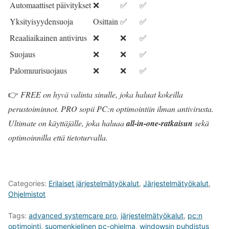
Automaattiset päivitykset
❌
✅
✅
Yksityisyydensuoja
Osittain
✅
✅
Reaaliaikainen antivirus
❌
❌
✅
Suojaus
❌
❌
✅
Palomuurisuojaus
❌
❌
✅
👉
FREE on hyvä valinta sinulle, joka haluat kokeilla
perustoiminnot. PRO sopii PC:n optimointiin ilman antivirusta.
Ultimate on käyttäjälle, joka haluaa
all-in-one-ratkaisun
sekä
optimoinnilla että tietoturvalla.
Categories:
Erilaiset järjestelmätyökalut
,
Järjestelmätyökalut
,
Ohjelmistot
Tags:
advanced systemcare pro
,
järjestelmätyökalut
,
pc:n
optimointi
,
suomenkielinen pc-ohjelma
,
windowsin puhdistus