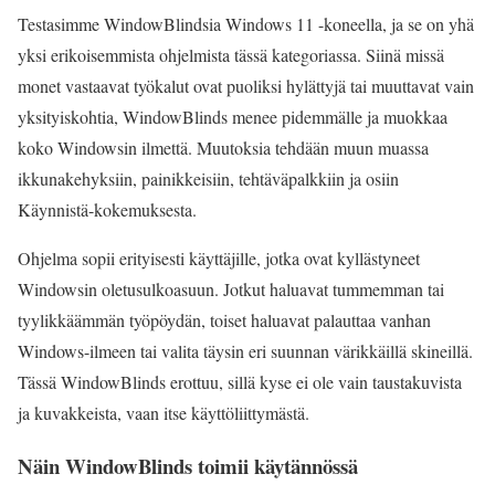
Testasimme WindowBlindsia Windows 11 -koneella, ja se on yhä
yksi erikoisemmista ohjelmista tässä kategoriassa. Siinä missä
monet vastaavat työkalut ovat puoliksi hylättyjä tai muuttavat vain
yksityiskohtia, WindowBlinds menee pidemmälle ja muokkaa
koko Windowsin ilmettä. Muutoksia tehdään muun muassa
ikkunakehyksiin, painikkeisiin, tehtäväpalkkiin ja osiin
Käynnistä-kokemuksesta.
Ohjelma sopii erityisesti käyttäjille, jotka ovat kyllästyneet
Windowsin oletusulkoasuun. Jotkut haluavat tummemman tai
tyylikkäämmän työpöydän, toiset haluavat palauttaa vanhan
Windows-ilmeen tai valita täysin eri suunnan värikkäillä skineillä.
Tässä WindowBlinds erottuu, sillä kyse ei ole vain taustakuvista
ja kuvakkeista, vaan itse käyttöliittymästä.
Näin WindowBlinds toimii käytännössä