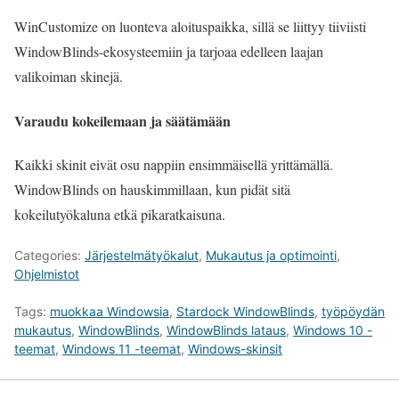
WinCustomize on luonteva aloituspaikka, sillä se liittyy tiiviisti
WindowBlinds-ekosysteemiin ja tarjoaa edelleen laajan
valikoiman skinejä.
Varaudu kokeilemaan ja säätämään
Kaikki skinit eivät osu nappiin ensimmäisellä yrittämällä.
WindowBlinds on hauskimmillaan, kun pidät sitä
kokeilutyökaluna etkä pikaratkaisuna.
Categories:
Järjestelmätyökalut
,
Mukautus ja optimointi
,
Ohjelmistot
Tags:
muokkaa Windowsia
,
Stardock WindowBlinds
,
työpöydän
mukautus
,
WindowBlinds
,
WindowBlinds lataus
,
Windows 10 -
teemat
,
Windows 11 -teemat
,
Windows-skinsit