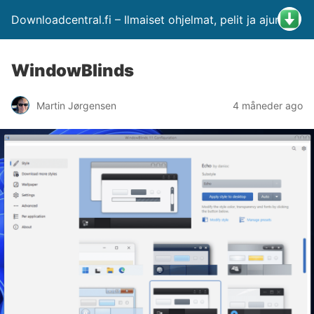
Downloadcentral.fi – Ilmaiset ohjelmat, pelit ja ajurit
WindowBlinds
Martin Jørgensen
4 måneder ago