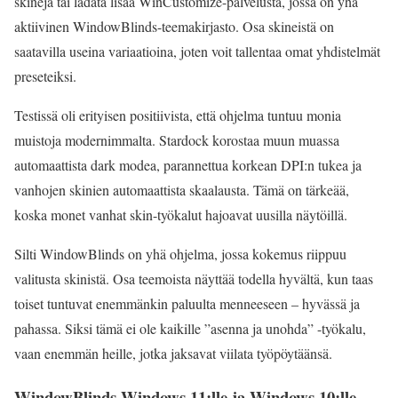
skinejä tai ladata lisää WinCustomize-palvelusta, jossa on yhä
aktiivinen WindowBlinds-teemakirjasto. Osa skineistä on
saatavilla useina variaatioina, joten voit tallentaa omat yhdistelmät
preseteiksi.
Testissä oli erityisen positiivista, että ohjelma tuntuu monia
muistoja modernimmalta. Stardock korostaa muun muassa
automaattista dark modea, parannettua korkean DPI:n tukea ja
vanhojen skinien automaattista skaalausta. Tämä on tärkeää,
koska monet vanhat skin-työkalut hajoavat uusilla näytöillä.
Silti WindowBlinds on yhä ohjelma, jossa kokemus riippuu
valitusta skinistä. Osa teemoista näyttää todella hyvältä, kun taas
toiset tuntuvat enemmänkin paluulta menneeseen – hyvässä ja
pahassa. Siksi tämä ei ole kaikille ”asenna ja unohda” -työkalu,
vaan enemmän heille, jotka jaksavat viilata työpöytäänsä.
WindowBlinds Windows 11:lle ja Windows 10:lle