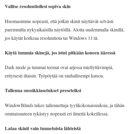
Valitse resoluutiollesi sopiva skin
Huomasimme nopeasti, että jotkin skinit näyttävät selvästi
paremmilta nykyaikaisilla näytöillä. Aloita uudemmalla skinillä,
jos käytät korkeaa resoluutiota tai Windows 11:tä.
Käytä tummia skinejä, jos istut pitkään koneen ääressä
Dark mode ja tummat teemat ovat arjessa miellyttävimpiä,
erityisesti iltaisin. Työpöytää on rauhallisempi katsoa.
Tallenna suosikkiasetukset preseteiksi
WindowBlinds tukee tallennettuja tyylikokonaisuuksia, ja tähän
ominaisuuteen tykästyy nopeasti eri ilmeitä kokeillessa.
Lataa skinit vain tunnetuista lähteistä