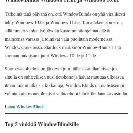
Tärkeintä tänä päivänä on, että WindowBlinds on yhä virallisesti
tehty Windows 10:lle ja Windows 11:lle. Tämä tekee ison eron,
sillä monet vanhat työpöydän kustomointiohjelmat elävät
maineensa varassa ja toimivat vain puolittain moderneissa
Windows-versioissa. Stardock markkinoi WindowBlinds 11:tä
suoraan ratkaisuna juuri Windows 10:lle ja 11:lle.
Suomessa ohjelma on järkevin juuri tällaisissa tilanteissa: jos
sinulla on suhteellisen uusi tietokone ja haluat muuttaa ulkoasua
ilman monimutkaisia kikkailuja, WindowBlinds on realistisempi
valinta kuin monet ilmaiset vaihtoehdot hämäriltä lataussivustoilta.
Lataa WindowBlinds
Top 5 vinkkiä WindowBlindsille