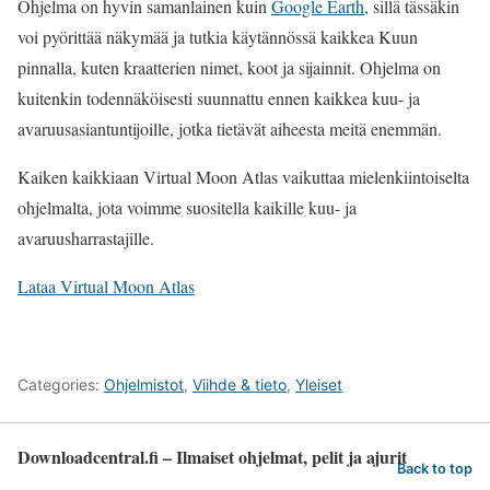
Ohjelma on hyvin samanlainen kuin
Google Earth
, sillä tässäkin
voi pyörittää näkymää ja tutkia käytännössä kaikkea Kuun
pinnalla, kuten kraatterien nimet, koot ja sijainnit. Ohjelma on
kuitenkin todennäköisesti suunnattu ennen kaikkea kuu- ja
avaruusasiantuntijoille, jotka tietävät aiheesta meitä enemmän.
Kaiken kaikkiaan Virtual Moon Atlas vaikuttaa mielenkiintoiselta
ohjelmalta, jota voimme suositella kaikille kuu- ja
avaruusharrastajille.
Lataa Virtual Moon Atlas
Categories:
Ohjelmistot
,
Viihde & tieto
,
Yleiset
Downloadcentral.fi – Ilmaiset ohjelmat, pelit ja ajurit
Back to top