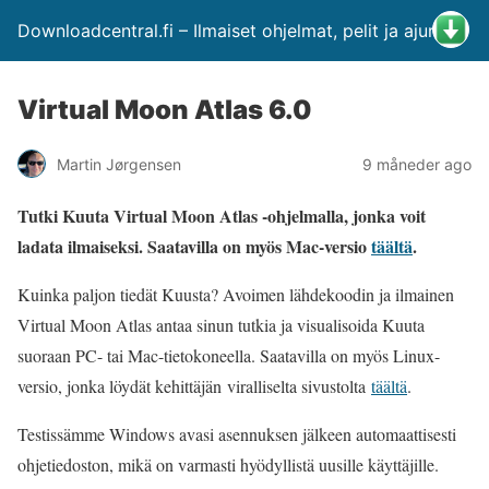
Downloadcentral.fi – Ilmaiset ohjelmat, pelit ja ajurit
Virtual Moon Atlas 6.0
Martin Jørgensen
9 måneder ago
Tutki Kuuta Virtual Moon Atlas -ohjelmalla, jonka voit
ladata ilmaiseksi. Saatavilla on myös Mac-versio
täältä
.
Kuinka paljon tiedät Kuusta? Avoimen lähdekoodin ja ilmainen
Virtual Moon Atlas antaa sinun tutkia ja visualisoida Kuuta
suoraan PC- tai Mac-tietokoneella. Saatavilla on myös Linux-
versio, jonka löydät kehittäjän
viralliselta sivustolta
täältä
.
Testissämme Windows avasi asennuksen jälkeen automaattisesti
ohjetiedoston, mikä on varmasti hyödyllistä uusille käyttäjille.