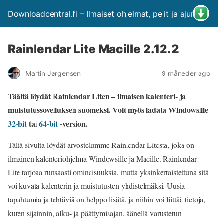
Downloadcentral.fi – Ilmaiset ohjelmat, pelit ja ajurit
Rainlendar Lite Macille 2.12.2
Martin Jørgensen
9 måneder ago
Täältä löydät Rainlendar Liten – ilmaisen kalenteri- ja
muistutussovelluksen suomeksi. Voit myös ladata Windowsille
32-bit
tai
64-bit
-version.
Tältä sivulta löydät arvostelumme Rainlendar Litesta, joka on
ilmainen kalenteriohjelma Windowsille ja Macille. Rainlendar
Lite tarjoaa runsaasti ominaisuuksia, mutta yksinkertaistettuna sitä
voi kuvata kalenterin ja muistutusten yhdistelmäksi. Uusia
tapahtumia ja tehtäviä on helppo lisätä, ja niihin voi liittää tietoja,
kuten sijainnin, alku- ja päättymisajan, äänellä varustetun