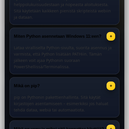
helppolukuisuudestaan ja nopeasta aloituksesta.
Sitä käytetään kaikkeen pienistä skripteistä webiin
ja dataan.
Miten Python asennetaan Windows 11:een?
+
Lataa viralliselta Python-sivulta, suorita asennus ja
varmista, että Python lisätään PATHiin. Tämän
jälkeen voit ajaa Pythonin suoraan
PowerShellissä/Terminalissa.
Mikä on pip?
+
pip on Pythonin pakettienhallinta. Sitä käytät
kirjastojen asentamiseen – esimerkiksi jos haluat
tehdä dataa, webiä tai automaatiota.
Mikä on venv ja miksi sitä kannattaa käyttää?
+