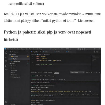
useimmille selvä valinta)
Jos PATH jää välistä, sen voi korjata myöhemminkin – mutta juuri
tähän moni päätyy siihen ”miksi python ei toimi” -kierteeseen.
Python ja paketit: siksi pip ja venv ovat nopeasti
tärkeitä