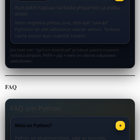
Kun jokin hajoaa: tarkista ympäristö ja polku
ensin
Moni ongelma johtuu siitä, että ajat “väärää”
Pythonia tai olet aktivoinut väärän venvin. Tarkista
nämä ennen kuin sukellat koodiin.
Jos haet vain “python download” ja haluat päästä nopeasti
nollasta skriptiin, PATH + pip + venv on oikotie vakaaseen
asetukseen.
FAQ
FAQ om Python
Mikä on Python?
+
Python on ohjelmointikieli, joka on tunnettu