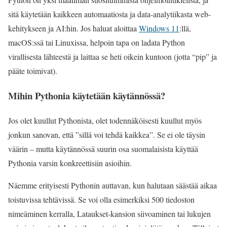
sitä käytetään kaikkeen automaatiosta ja data-analytiikasta web-
kehitykseen ja AI:hin. Jos haluat aloittaa
Windows 11
:llä,
macOS:ssä tai Linuxissa, helpoin tapa on ladata Python
virallisesta lähteestä ja laittaa se heti oikein kuntoon (jotta “pip” ja
pääte toimivat).
Mihin Pythonia käytetään käytännössä?
Jos olet kuullut Pythonista, olet todennäköisesti kuullut myös
jonkun sanovan, että ”sillä voi tehdä kaikkea”. Se ei ole täysin
väärin – mutta käytännössä suurin osa suomalaisista käyttää
Pythonia varsin konkreettisiin asioihin.
Näemme erityisesti Pythonin auttavan, kun halutaan säästää aikaa
toistuvissa tehtävissä. Se voi olla esimerkiksi 500 tiedoston
nimeäminen kerralla, Lataukset-kansion siivoaminen tai lukujen