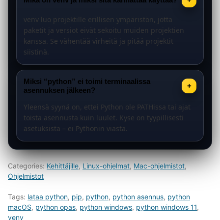
venv luo projektille erillisen ympäristön, jotta
paketit ja versiot eivät sekoitu muiden projektien
kanssa. Se vähentää virheitä ja pitää projektit
siistinä.
Miksi “python” ei toimi terminaalissa
+
asennuksen jälkeen?
Yleensä syynä on, ettei Python ole PATHissa tai ajat
toista asennusta kuin luulet. Kyse on tyypillisesti
asetuksista – ei Pythonin viasta.
Categories:
Kehittäjille
,
Linux-ohjelmat
,
Mac-ohjelmistot
,
Ohjelmistot
Tags:
lataa python
,
pip
,
python
,
python asennus
,
python
macOS
,
python opas
,
python windows
,
python windows 11
,
venv