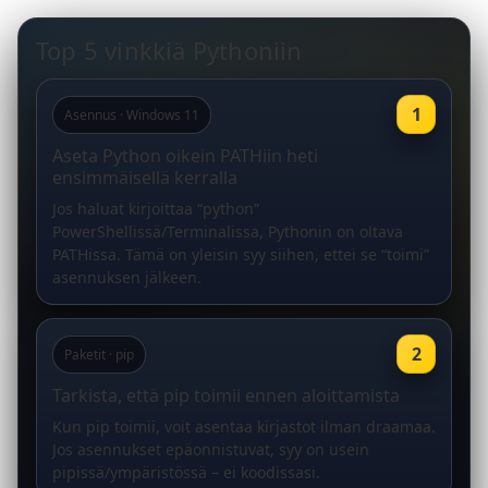
Top 5 vinkkiä Pythoniin
1
Asennus · Windows 11
Aseta Python oikein PATHiin heti
ensimmäisellä kerralla
Jos haluat kirjoittaa “python”
PowerShellissä/Terminalissa, Pythonin on oltava
PATHissa. Tämä on yleisin syy siihen, ettei se “toimi”
asennuksen jälkeen.
2
Paketit · pip
Tarkista, että pip toimii ennen aloittamista
Kun pip toimii, voit asentaa kirjastot ilman draamaa.
Jos asennukset epäonnistuvat, syy on usein
pipissä/ympäristössä – ei koodissasi.