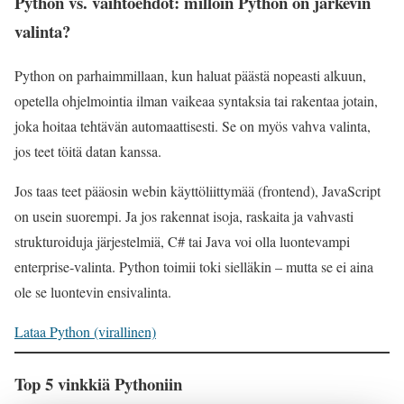
Python vs. vaihtoehdot: milloin Python on järkevin
valinta?
Python on parhaimmillaan, kun haluat päästä nopeasti alkuun,
opetella ohjelmointia ilman vaikeaa syntaksia tai rakentaa jotain,
joka hoitaa tehtävän automaattisesti. Se on myös vahva valinta,
jos teet töitä datan kanssa.
Jos taas teet pääosin webin käyttöliittymää (frontend), JavaScript
on usein suorempi. Ja jos rakennat isoja, raskaita ja vahvasti
strukturoiduja järjestelmiä, C# tai Java voi olla luontevampi
enterprise‑valinta. Python toimii toki sielläkin – mutta se ei aina
ole se luontevin ensivalinta.
Lataa Python (virallinen)
Top 5 vinkkiä Pythoniin