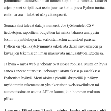
poimiminen taulukosta ilman tuntien kopioi–liitä-rumbaa. Tällaiset
arjen pienet skriptit ovat usein juuri se kohta, jossa Python tuottaa
eniten arvoa – tulokset näkyvät nopeasti.
Seuraavaksi tulevat data ja numerot. Jos työskentelet CSV-
tiedostojen, raporttien, budjettien tai minkä tahansa analyysin
(esim. myyntilukujen tai verkosta haetun aineiston) parissa,
Python on yksi käytetyimmistä oikoteistä datan siivoamiseen ja
kuvaajien tekemiseen ilman massiivista manuaalityötä Excelissä.
Ja kyllä – myös web ja tekoäly ovat isossa roolissa. Mutta on hyvä
sanoa ääneen: et tarvitse ”tekoälyä” aloittaaksesi ja saadaksesi
Pythonista hyötyä. Moni aloittaa pienillä skripteillä ja päätyy
myöhemmin rakentamaan yksinkertaisen web-sovelluksen tai
automatisoimaan asioita API:en kautta, kun homman makuun
pääsee.
Asennus Windows 11:ssä – virhe, jonka näemme yhä