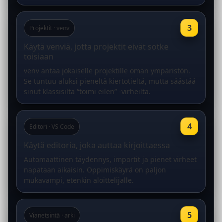
3
Projektit · venv
Käytä venviä, jotta projektit eivät sotke
toisiaan
venv antaa jokaiselle projektille oman ympäristön.
Se tuntuu aluksi pieneltä kiertotieltä, mutta säästää
sinut klassisilta “toimi eilen” -virheiltä.
4
Editori · VS Code
Käytä editoria, joka auttaa kirjoittaessa
Automaattinen täydennys, importit ja pienet virheet
napataan aikaisin. Oppimiskäyrä on paljon
mukavampi, etenkin aloittelijalle.
5
Vianetsintä · arki