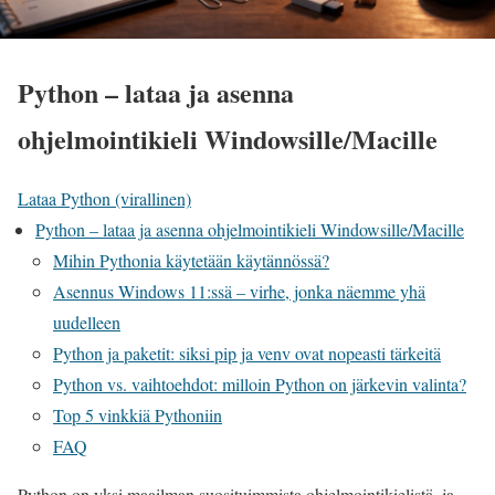
Python – lataa ja asenna
ohjelmointikieli Windowsille/Macille
Lataa Python (virallinen)
Python – lataa ja asenna ohjelmointikieli Windowsille/Macille
Mihin Pythonia käytetään käytännössä?
Asennus Windows 11:ssä – virhe, jonka näemme yhä
uudelleen
Python ja paketit: siksi pip ja venv ovat nopeasti tärkeitä
Python vs. vaihtoehdot: milloin Python on järkevin valinta?
Top 5 vinkkiä Pythoniin
FAQ
Python on yksi maailman suosituimmista ohjelmointikielistä, ja