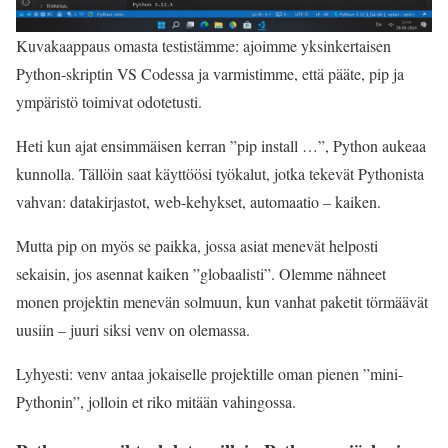
Kuvakaappaus omasta testistämme: ajoimme yksinkertaisen
Python-skriptin VS Codessa ja varmistimme, että pääte, pip ja
ympäristö toimivat odotetusti.
Heti kun ajat ensimmäisen kerran ”pip install …”, Python aukeaa
kunnolla. Tällöin saat käyttöösi työkalut, jotka tekevät Pythonista
vahvan: datakirjastot, web-kehykset, automaatio – kaiken.
Mutta pip on myös se paikka, jossa asiat menevät helposti
sekaisin, jos asennat kaiken ”globaalisti”. Olemme nähneet
monen projektin menevän solmuun, kun vanhat paketit törmäävät
uusiin – juuri siksi venv on olemassa.
Lyhyesti: venv antaa jokaiselle projektille oman pienen ”mini-
Pythonin”, jolloin et riko mitään vahingossa.