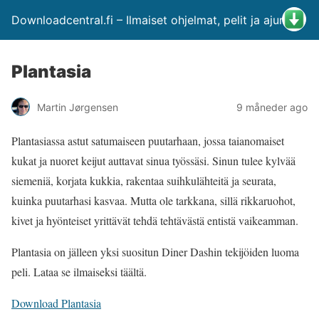
Downloadcentral.fi – Ilmaiset ohjelmat, pelit ja ajurit
Plantasia
Martin Jørgensen
9 måneder ago
Plantasiassa astut satumaiseen puutarhaan, jossa taianomaiset
kukat ja nuoret keijut auttavat sinua työssäsi. Sinun tulee kylvää
siemeniä, korjata kukkia, rakentaa suihkulähteitä ja seurata,
kuinka puutarhasi kasvaa. Mutta ole tarkkana, sillä rikkaruohot,
kivet ja hyönteiset yrittävät tehdä tehtävästä entistä vaikeamman.
Plantasia on jälleen yksi suositun Diner Dashin tekijöiden luoma
peli. Lataa se ilmaiseksi täältä.
Download Plantasia