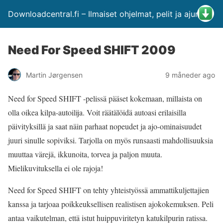
Downloadcentral.fi – Ilmaiset ohjelmat, pelit ja ajurit
Need For Speed SHIFT 2009
Martin Jørgensen
9 måneder ago
Need for Speed SHIFT -pelissä pääset kokemaan, millaista on
olla oikea kilpa-autoilija. Voit räätälöidä autoasi erilaisilla
päivityksillä ja saat näin parhaat nopeudet ja ajo-ominaisuudet
juuri sinulle sopiviksi. Tarjolla on myös runsaasti mahdollisuuksia
muuttaa värejä, ikkunoita, torvea ja paljon muuta.
Mielikuvituksella ei ole rajoja!
Need for Speed SHIFT on tehty yhteistyössä ammattikuljettajien
kanssa ja tarjoaa poikkeuksellisen realistisen ajokokemuksen. Peli
antaa vaikutelman, että istut huippuviritetyn katukilpurin ratissa.