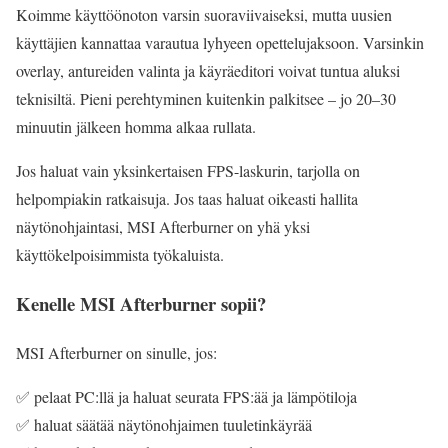
Koimme käyttöönoton varsin suoraviivaiseksi, mutta uusien
käyttäjien kannattaa varautua lyhyeen opettelujaksoon. Varsinkin
overlay, antureiden valinta ja käyräeditori voivat tuntua aluksi
teknisiltä. Pieni perehtyminen kuitenkin palkitsee – jo 20–30
minuutin jälkeen homma alkaa rullata.
Jos haluat vain yksinkertaisen FPS-laskurin, tarjolla on
helpompiakin ratkaisuja. Jos taas haluat oikeasti hallita
näytönohjaintasi, MSI Afterburner on yhä yksi
käyttökelpoisimmista työkaluista.
Kenelle MSI Afterburner sopii?
MSI Afterburner on sinulle, jos:
✅ pelaat PC:llä ja haluat seurata FPS:ää ja lämpötiloja
✅ haluat säätää näytönohjaimen tuuletinkäyrää