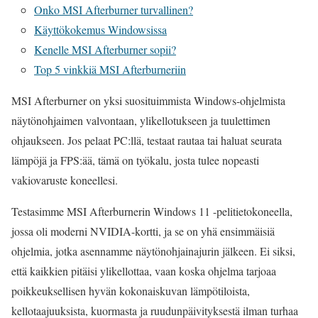
Onko MSI Afterburner turvallinen?
Käyttökokemus Windowsissa
Kenelle MSI Afterburner sopii?
Top 5 vinkkiä MSI Afterburneriin
MSI Afterburner on yksi suosituimmista Windows-ohjelmista
näytönohjaimen valvontaan, ylikellotukseen ja tuulettimen
ohjaukseen. Jos pelaat PC:llä, testaat rautaa tai haluat seurata
lämpöjä ja FPS:ää, tämä on työkalu, josta tulee nopeasti
vakiovaruste koneellesi.
Testasimme MSI Afterburnerin Windows 11 -pelitietokoneella,
jossa oli moderni NVIDIA-kortti, ja se on yhä ensimmäisiä
ohjelmia, jotka asennamme näytönohjainajurin jälkeen. Ei siksi,
että kaikkien pitäisi ylikellottaa, vaan koska ohjelma tarjoaa
poikkeuksellisen hyvän kokonaiskuvan lämpötiloista,
kellotaajuuksista, kuormasta ja ruudunpäivityksestä ilman turhaa