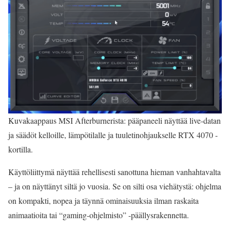
Kuvakaappaus MSI Afterburnerista: pääpaneeli näyttää live-datan
ja säädöt kelloille, lämpötilalle ja tuuletinohjaukselle RTX 4070 -
kortilla.
Käyttöliittymä näyttää rehellisesti sanottuna hieman vanhahtavalta
– ja on näyttänyt siltä jo vuosia. Se on silti osa viehätystä: ohjelma
on kompakti, nopea ja täynnä ominaisuuksia ilman raskaita
animaatioita tai “gaming-ohjelmisto” -päällysrakennetta.