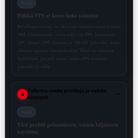
Overlay
Pelkkä FPS ei kerro koko totuutta
RivaTuner-overlay on yksi vahvimmista syistä käyttää
MSI Afterburneria. Aseta näkyviin FPS, frametime,
GPU-lämpö, CPU-kuorma ja VRAM, jotta näet, mikä
oikeasti rajoittaa suorituskykyä. Tämä on erityisen
hyödyllistä, jos peli nykii, vaikka FPS näyttäisi
paperilla hyvältä.
Tallenna useita profiileja ja vaihda
−
4
nopeasti
Profiilit
Yksi profiili pelaamiseen, toinen hiljaiseen
käyttöön