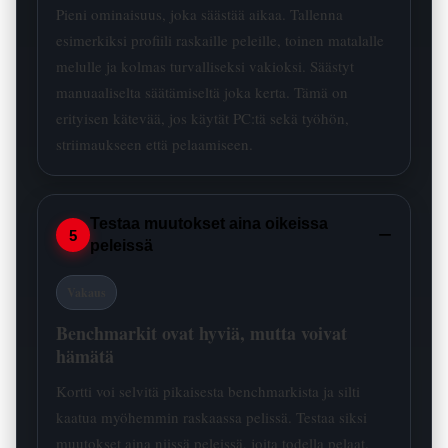
Pieni ominaisuus, joka säästää aikaa. Tallenna
esimerkiksi profiili raskaille peleille, toinen matalalle
melulle ja kolmas turvalliseksi vakioksi. Säästyt
manuaaliselta säätämiseltä joka kerta. Tämä on
erityisen kätevää, jos käytät PC:tä sekä työhön,
striimaukseen että pelaamiseen.
Testaa muutokset aina oikeissa
−
5
peleissä
Vakaus
Benchmarkit ovat hyviä, mutta voivat
hämätä
Kortti voi selvitä pikaisesta benchmarkista ja silti
kaatua myöhemmin raskaassa pelissä. Testaa siksi
muutokset aina niissä peleissä, joita todella pelaat.