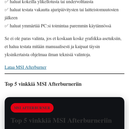
✅ haluat kokeilla ylikellotusta tai undervolttausta
✅ haluat testata vakautta ajuripäivitysten tai laitteistomuutosten
jälkeen
✅ haluat ymmärtää PC:si toimintaa paremmin käytännössä
Se ei ole paras valinta, jos et koskaan koske grafiikka-asetuksiin,
et halua testata mitään manuaalisesti ja kaipaat täysin
yksinkertaista ohjelmaa ilman teknisiä valintoja.
Lataa MSI Afterburner
Top 5 vinkkiä MSI Afterburneriin
MSI AFTERBURNER
Top 5 vinkkiä MSI Afterburneriin