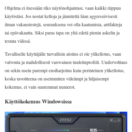
Ohjelma ei itsessään riko näytönohjaintasi, vaan kaikki riippuu
käytöstäsi. Jos nostat kelloja ja jännitettä liian aggressiivisesti
ilman vakaustestejä, seurauksena voi olla kaatumisia, artifakteja
tai epävakautta. Siksi paras tapa on yhä edetä pienin askelin ja
testata välissä.
Tavalliselle käyttäjälle turvallisin aloitus ei ole ylikellotus, vaan
valvonta ja mahdollisesti varovainen tuuletinprofiili. Undervolttaus
on sekin usein parempi ensiharjoitus kuin perinteinen ylikellotus,
koska tavoitteena on useimmiten viileämpi ja hiljaisempi
kokemus, ei vain suuremmat numerot.
Käyttökokemus Windowsissa