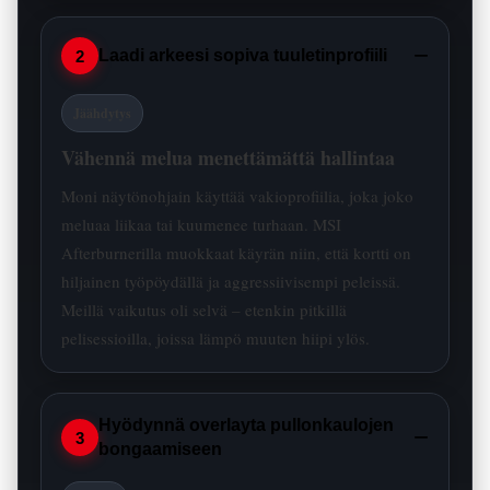
−
Laadi arkeesi sopiva tuuletinprofiili
2
Jäähdytys
Vähennä melua menettämättä hallintaa
Moni näytönohjain käyttää vakio­profiilia, joka joko
meluaa liikaa tai kuumenee turhaan. MSI
Afterburnerilla muokkaat käyrän niin, että kortti on
hiljainen työpöydällä ja aggressiivisempi peleissä.
Meillä vaikutus oli selvä – etenkin pitkillä
pelisessioilla, joissa lämpö muuten hiipi ylös.
Hyödynnä overlayta pullonkaulojen
−
3
bongaamiseen