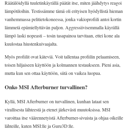
Räätälöidyllä tuuletinkäyrällä päätät itse, miten jäähdytys reagoi
lämpötiloihin. Testissämme tämä oli erityisen hyödyllistä hieman
vanhemmassa pelitietokoneessa, jonka vakioprofiili antoi kortin
lämmetä epämiellyttävän paljon. Aggressiivisemmalla käyrällä
lämpö laski nopeasti – tosin tasapainoa tarvitaan, ettei kone ala
kuulostaa hiustenkuivaajalta.
Myös profiilit ovat käteviä. Voit tallentaa profiilin pelaamiseen,
toisen hiljaiseen käyttöön ja kolmannen testaukseen. Pieni asia,
mutta kun sen ottaa käyttöön, siitä on vaikea luopua.
Onko MSI Afterburner turvallinen?
Kyllä, MSI Afterburner on turvallinen, kunhan lataat sen
virallisesta lähteestä ja etenet järkevästi muutoksissa. MSI
varoittaa itse väärennetyistä Afterburner-sivuista ja ohjaa oikeille
lähteille, kuten MSI:lle ja Guru3D:lle.