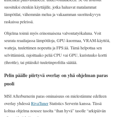
suosituksi etenkin käyttäjille, jotka haluavat matalammat
lämpötilat, vähemmän melua ja vakaamman suorituskyvyn
raskaissa peleissä.
Ohjelma toimii myös erinomaisena valvontatyökaluna. Voit
seurata reaaliajassa lämpötiloja, GPU-kuormaa, VRAM-käyttöä,
watteja, tuulettimen nopeutta ja FPS:ää. Tämä helpottaa sen
selvittämistä, rajoittaako peliä CPU vai GPU, kuristuuko kortti
(throttle), tai pitäisikö tuuletinprofiilia säätää.
Pelin päälle piirtyvä overlay on yhä ohjelman paras
puoli
MSI Afterburnerin paras ominaisuus on mielestämme edelleen
overlay yhdessä
RivaTuner
Statistics Serverin kanssa. Tässä
kohtaa ohjelma nousee tasolta “ihan hyvä” tasolle “arkipäivän