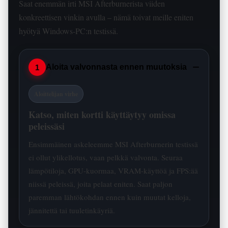
Saat enemmän irti MSI Afterburnerista viiden
konkreettisen vinkin avulla – nämä toivat meille eniten
hyötyä Windows-PC:n testissä.
−
Aloita valvonnasta ennen muutoksia
1
Aloittelijan virhe
Katso, miten kortti käyttäytyy omissa
peleissäsi
Ensimmäinen askeleemme MSI Afterburnerin testissä
ei ollut ylikellotus, vaan pelkkä valvonta. Seuraa
lämpötiloja, GPU-kuormaa, VRAM-käyttöä ja FPS:ää
niissä peleissä, joita pelaat eniten. Saat paljon
paremman lähtökohdan ennen kuin muutat kelloja,
jännitettä tai tuuletinkäyriä.