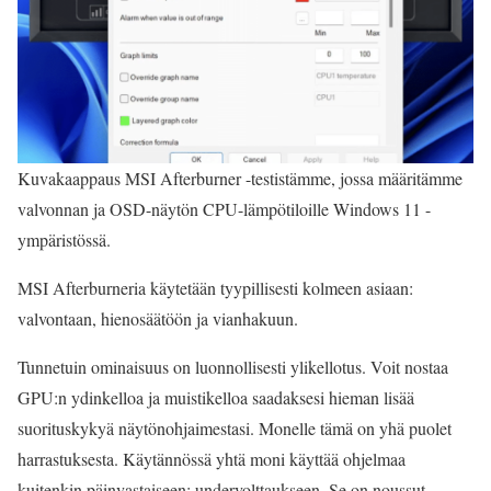
Kuvakaappaus MSI Afterburner -testistämme, jossa määritämme
valvonnan ja OSD-näytön CPU-lämpötiloille Windows 11 -
ympäristössä.
MSI Afterburneria käytetään tyypillisesti kolmeen asiaan:
valvontaan, hienosäätöön ja vianhakuun.
Tunnetuin ominaisuus on luonnollisesti ylikellotus. Voit nostaa
GPU:n ydinkelloa ja muistikelloa saadaksesi hieman lisää
suorituskykyä näytönohjaimestasi. Monelle tämä on yhä puolet
harrastuksesta. Käytännössä yhtä moni käyttää ohjelmaa
kuitenkin päinvastaiseen: undervolttaukseen. Se on noussut