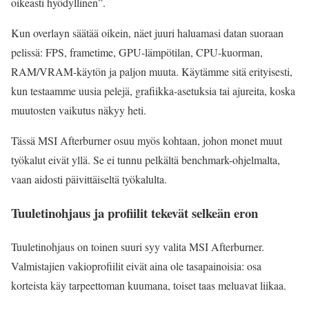
oikeasti hyödyllinen”.
Kun overlayn säätää oikein, näet juuri haluamasi datan suoraan
pelissä: FPS, frametime, GPU-lämpötilan, CPU-kuorman,
RAM/VRAM-käytön ja paljon muuta. Käytämme sitä erityisesti,
kun testaamme uusia pelejä, grafiikka-asetuksia tai ajureita, koska
muutosten vaikutus näkyy heti.
Tässä MSI Afterburner osuu myös kohtaan, johon monet muut
työkalut eivät yllä. Se ei tunnu pelkältä benchmark-ohjelmalta,
vaan aidosti päivittäiseltä työkalulta.
Tuuletinohjaus ja profiilit tekevät selkeän eron
Tuuletinohjaus on toinen suuri syy valita MSI Afterburner.
Valmistajien vakio­profiilit eivät aina ole tasapainoisia: osa
korteista käy tarpeettoman kuumana, toiset taas meluavat liikaa.