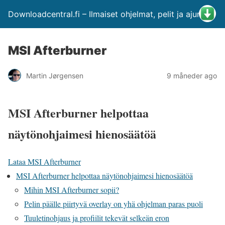
Downloadcentral.fi – Ilmaiset ohjelmat, pelit ja ajurit
MSI Afterburner
Martin Jørgensen
9 måneder ago
MSI Afterburner helpottaa
näytönohjaimesi hienosäätöä
Lataa MSI Afterburner
MSI Afterburner helpottaa näytönohjaimesi hienosäätöä
Mihin MSI Afterburner sopii?
Pelin päälle piirtyvä overlay on yhä ohjelman paras puoli
Tuuletinohjaus ja profiilit tekevät selkeän eron