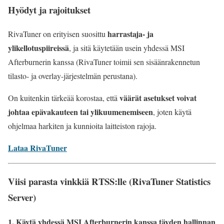
Hyödyt ja rajoitukset
harrastaja- ja
RivaTuner on erityisen suosittu
ylikellotuspiireissä
, ja sitä käytetään usein yhdessä MSI
Afterburnerin kanssa (RivaTuner toimii sen sisäänrakennetun
tilasto- ja overlay-järjestelmän perustana).
väärät asetukset voivat
On kuitenkin tärkeää korostaa, että
johtaa epävakauteen tai ylikuumenemiseen
, joten käytä
ohjelmaa harkiten ja kunnioita laitteiston rajoja.
Lataa RivaTuner
Viisi parasta vinkkiä RTSS:lle (RivaTuner Statistics
Server)
1. Käytä yhdessä MSI Afterburnerin kanssa täyden hallinnan