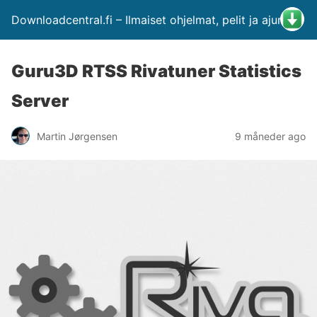
Downloadcentral.fi – Ilmaiset ohjelmat, pelit ja ajurit
Guru3D RTSS Rivatuner Statistics
Server
Martin Jørgensen
9 måneder ago