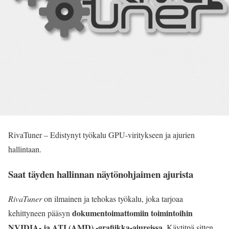
RivaTuner – Edistynyt työkalu GPU-viritykseen ja ajurien
hallintaan.
Saat täyden hallinnan näytönohjaimen ajurista
RivaTuner
on ilmainen ja tehokas työkalu, joka tarjoaa
dokumentoimattomiin toimintoihin
kehittyneen pääsyn
NVIDIA- ja ATI (AMD) -grafiikka-ajureissa
. Käytitpä sitten