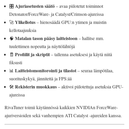
Ajuriasetusten säätö
🎛️
– avaa piilotetut toiminnot
Detonator/ForceWare- ja Catalyst/Crimson-ajureissa
Ylikellotus
🚀
– hienosäädä GPU:n ytimen ja muistin
kellotaajuuksia
Matalan tason pääsy laitteistoon
🧠
– hallitse mm.
tuulettimen nopeutta ja näyttölähtöjä
Profiilit ja skriptit
🧾
– tallenna asetuksesi ja käytä niitä
fiksusti
Laitteistomonitorointi ja tilastot
📊
– seuraa lämpötilaa,
suorituskykyä, jännitettä ja FPS:ää
Rekisterin muokkaus
🛠️
– aktivoi piilotettuja asetuksia GPU-
ajureissa
RivaTuner toimii käytännössä kaikkien NVIDIAn ForceWare-
ajuriversioiden sekä vanhempien ATI Catalyst -ajureiden kanssa.