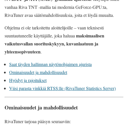
vanhaa Riva TNT -mallia tai modernia GeForce-GPU:ta,
RivaTuner avaa säätömahdollisuuksia, joita et löydä muualta.
Ohjelma ei ole tarkoitettu aloittelijoille – vaan teknisesti
maksimaalisen
suuntautuneelle käyttäjälle, joka haluaa
vaikutusvallan suorituskykyyn, kuvanlaatuun ja
yhteensopivuuteen
.
Saat täyden hallinnan näytönohjaimen ajurista
Ominaisuudet ja mahdollisuudet
Hyödyt ja rajoitukset
Viisi parasta vinkkiä RTSS:lle (RivaTuner Statistics Server)
Ominaisuudet ja mahdollisuudet
RivaTuner tarjoaa pääsyn seuraaviin: