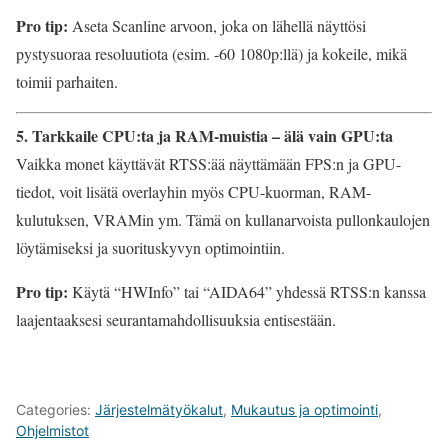
Pro tip:
Aseta Scanline arvoon, joka on lähellä näyttösi
pystysuoraa resoluutiota (esim. -60 1080p:llä) ja kokeile, mikä
toimii parhaiten.
5. Tarkkaile CPU:ta ja RAM-muistia – älä vain GPU:ta
Vaikka monet käyttävät RTSS:ää näyttämään FPS:n ja GPU-
tiedot, voit lisätä overlayhin myös CPU-kuorman, RAM-
kulutuksen, VRAMin ym. Tämä on kullanarvoista pullonkaulojen
löytämiseksi ja suorituskyvyn optimointiin.
Pro tip:
Käytä “HWInfo” tai “AIDA64” yhdessä RTSS:n kanssa
laajentaaksesi seurantamahdollisuuksia entisestään.
Categories:
Järjestelmätyökalut
,
Mukautus ja optimointi
,
Ohjelmistot