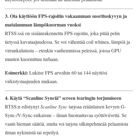
3. Ota käyttöön FPS-rajoitin vakaamman suorituskyvyn ja
matalamman lämpökuorman vuoksi
RTSS:ssä on sisäänrakennettu FPS-rajoitin, joka pitää pelin
tietyssä kuvataajuudessa. Se voi vähentää coil whinea, lämpöä ja
virrankulutusta – etenkin vanhemmissa peleissä, joissa GPU
muuten kuormittuu turhaan.
Esimerkki:
Lukitse FPS arvoihin 60 tai 144 näyttösi
virkistystaajuuden mukaan.
4. Käytä “Scanline Synciä” screen tearingin torjumiseen
RTSS:n edistynyt
Scanline Sync
tarjoaa eräänlaisen kevyen G-
Sync-/V-Sync-ratkaisun – ilman huomattavaa syöttöviivettä. Se
vaatii hieman säätöä, mutta voi tarjota silkinpehmeää pelaamista
ilman nykimistä tai repeilyä.