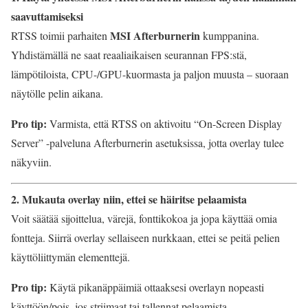
saavuttamiseksi
MSI Afterburnerin
RTSS toimii parhaiten
kumppanina.
Yhdistämällä ne saat reaaliaikaisen seurannan FPS:stä,
lämpötiloista, CPU-/GPU-kuormasta ja paljon muusta – suoraan
näytölle pelin aikana.
Pro tip:
Varmista, että RTSS on aktivoitu “On-Screen Display
Server” -palveluna Afterburnerin asetuksissa, jotta overlay tulee
näkyviin.
2. Mukauta overlay niin, ettei se häiritse pelaamista
Voit säätää sijoittelua, värejä, fonttikokoa ja jopa käyttää omia
fontteja. Siirrä overlay sellaiseen nurkkaan, ettei se peitä pelien
käyttöliittymän elementtejä.
Pro tip:
Käytä pikanäppäimiä ottaaksesi overlayn nopeasti
käyttöön/pois, jos striimaat tai tallennat pelaamista.