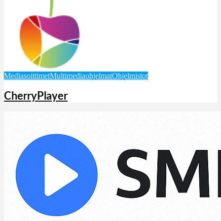
Mediasoittimet
Multimediaohjelmat
Ohjelmistot
CherryPlayer