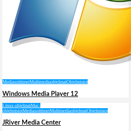
Mediasoittimet
Multimediaohjelmat
Ohjelmistot
Windows Media Player 12
Linux-ohjelmat
Mac-
ohjelmistot
Mediasoittimet
Multimediaohjelmat
Ohjelmistot
JRiver Media Center