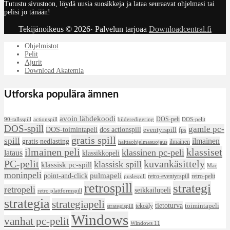
Tutustu sivustoon, löydä uusia suosikkeja ja lataa seuraavat ohjelmasi tai
pelisi jo tänään!
Tekijänoikeus © 2026· Palvelun tarjoaa
Downloadcentral.fi
Ohjelmistot
Pelit
Ajurit
Download Akatemia
Utforska populära ämnen
avoin lähdekoodi
DOS-peli
90-tallsspill
actionspill
bilderedigering
DOS-pelit
DOS-spill
gamle pc-
DOS-toimintapeli
dos actionspill
eventyrspill
fps
gratis spill
spill
ilmainen
gratis nedlasting
ilmainen
haittaohjelmasuojaus
klassiset
ilmainen peli
klassinen pc-peli
lataus
klassikkopeli
PC-pelit
kuvankäsittely
klassisk spill
klassisk pc-spill
Mac
moninpeli
point-and-click
pulmapeli
retro-eventyrspill
retro-pelit
puslespill
retrospill
strategi
retropeli
seikkailupeli
retro plattformspill
strategia
strategiapeli
tietoturva
tekoäly
toimintapeli
strategispill
Windows
vanhat pc-pelit
Windows 11