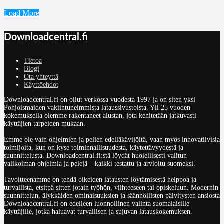
Load More
Downloadcentral.fi
Tietoa
Blogi
Ota yhteyttä
Käyttöehdot
Downloadcentral.fi on ollut verkossa vuodesta 1997 ja on siten yksi
Pohjoismaiden vakiintuneimmista lataussivustoista. Yli 25 vuoden
kokemuksella olemme rakentaneet alustan, jota kehitetään jatkuvasti
käyttäjien tarpeiden mukaan.
Emme ole vain ohjelmien ja pelien edelläkävijöitä, vaan myös innovatiivisia
toimijoita, kun on kyse toiminnallisuudesta, käytettävyydestä ja
suunnittelusta. Downloadcentral.fi:stä löydät huolellisesti valitun
valikoiman ohjelmia ja pelejä – kaikki testattu ja arvioitu suomeksi.
Tavoitteenamme on tehdä oikeiden latausten löytämisestä helppoa ja
turvallista, etsitpä sitten jotain työhön, viihteeseen tai opiskeluun. Modernin
suunnittelun, älykkäiden ominaisuuksien ja säännöllisten päivitysten ansiosta
Downloadcentral.fi on edelleen luonnollinen valinta suomalaisille
käyttäjille, jotka haluavat turvallisen ja sujuvan latauskokemuksen.