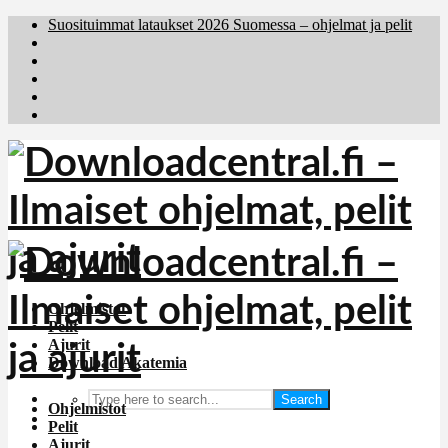
Suosituimmat lataukset 2026 Suomessa – ohjelmat ja pelit
Brafiler.se
Downloadcentral.no
Deutschedownloads.de
Download.dk
Holyfile.com
Ohjelmistot
Pelit
Ajurit
Download Akatemia
Search
Ohjelmistot
Pelit
Ajurit