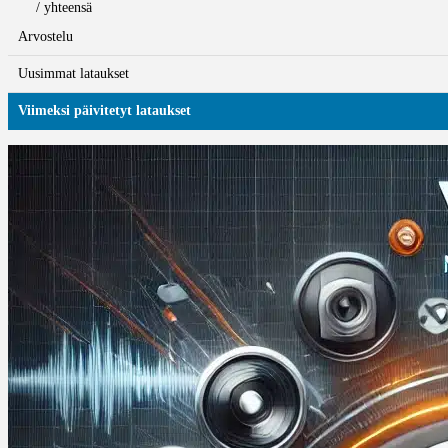
/ yhteensä
Arvostelu
Uusimmat lataukset
Viimeksi päivitetyt lataukset