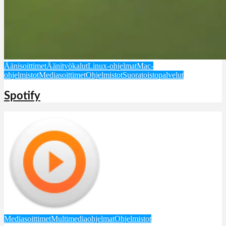
Äänisoittimet
Äänityökalut
Linux-ohjelmat
Mac-
ohjelmistot
Mediasoittimet
Ohjelmistot
Suoratoistopalvelut
Spotify
Mediasoittimet
Multimediaohjelmat
Ohjelmistot