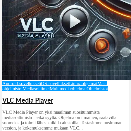
Android-sovellukset
iOS-sovellukset
Linux-ohjelmat
Mac-
ohjelmistot
Mediasoittimet
Multimediaohjelmat
Ohjelmistot
VLC Media Player
VLC Media Player on yksi maailman suosituimmista
mediasoittimista – eikä syyttä. Ohjelma on ilmainen, saatavilla
suomeksi ja toimii lähes kaikilla alustoilla. Testasimme uusimman
version, ja kokemuksemme mukaan VLC...