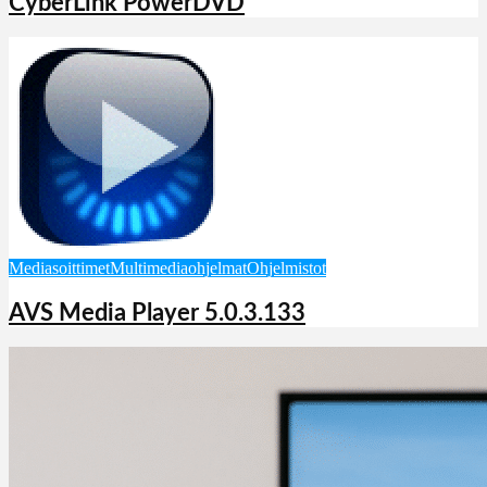
CyberLink PowerDVD
Mediasoittimet
Multimediaohjelmat
Ohjelmistot
AVS Media Player 5.0.3.133