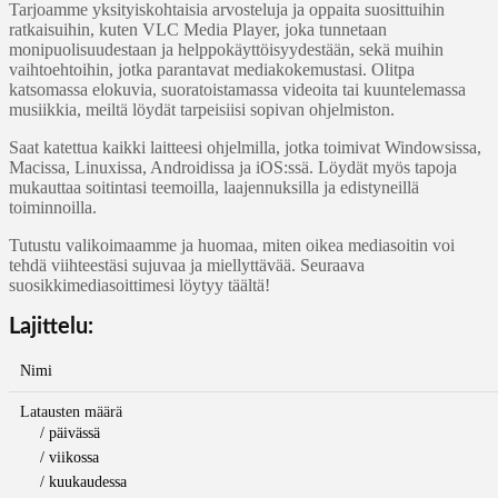
Tarjoamme yksityiskohtaisia arvosteluja ja oppaita suosittuihin
ratkaisuihin, kuten VLC Media Player, joka tunnetaan
monipuolisuudestaan ja helppokäyttöisyydestään, sekä muihin
vaihtoehtoihin, jotka parantavat mediakokemustasi. Olitpa
katsomassa elokuvia, suoratoistamassa videoita tai kuuntelemassa
musiikkia, meiltä löydät tarpeisiisi sopivan ohjelmiston.
Saat katettua kaikki laitteesi ohjelmilla, jotka toimivat Windowsissa,
Macissa, Linuxissa, Androidissa ja iOS:ssä. Löydät myös tapoja
mukauttaa soitintasi teemoilla, laajennuksilla ja edistyneillä
toiminnoilla.
Tutustu valikoimaamme ja huomaa, miten oikea mediasoitin voi
tehdä viihteestäsi sujuvaa ja miellyttävää. Seuraava
suosikkimediasoittimesi löytyy täältä!
Lajittelu:
Nimi
Latausten määrä
/ päivässä
/ viikossa
/ kuukaudessa