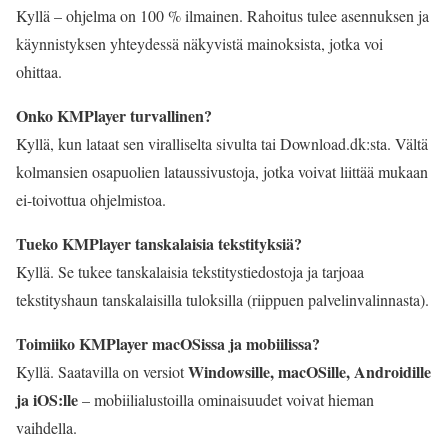
Kyllä – ohjelma on 100 % ilmainen. Rahoitus tulee asennuksen ja
käynnistyksen yhteydessä näkyvistä mainoksista, jotka voi
ohittaa.
Onko KMPlayer turvallinen?
Kyllä, kun lataat sen viralliselta sivulta tai Download.dk:sta. Vältä
kolmansien osapuolien lataussivustoja, jotka voivat liittää mukaan
ei-toivottua ohjelmistoa.
Tueko KMPlayer tanskalaisia tekstityksiä?
Kyllä. Se tukee tanskalaisia tekstitystiedostoja ja tarjoaa
tekstityshaun tanskalaisilla tuloksilla (riippuen palvelinvalinnasta).
Toimiiko KMPlayer macOSissa ja mobiilissa?
Windowsille, macOSille, Androidille
Kyllä. Saatavilla on versiot
ja iOS:lle
– mobiilialustoilla ominaisuudet voivat hieman
vaihdella.