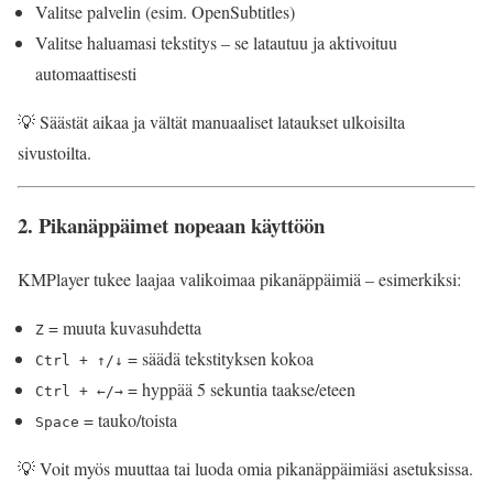
Valitse palvelin (esim. OpenSubtitles)
Valitse haluamasi tekstitys – se latautuu ja aktivoituu
automaattisesti
💡 Säästät aikaa ja vältät manuaaliset lataukset ulkoisilta
sivustoilta.
2.
Pikanäppäimet nopeaan käyttöön
KMPlayer tukee laajaa valikoimaa pikanäppäimiä – esimerkiksi:
= muuta kuvasuhdetta
Z
= säädä tekstityksen kokoa
Ctrl + ↑/↓
= hyppää 5 sekuntia taakse/eteen
Ctrl + ←/→
= tauko/toista
Space
💡 Voit myös muuttaa tai luoda omia pikanäppäimiäsi asetuksissa.