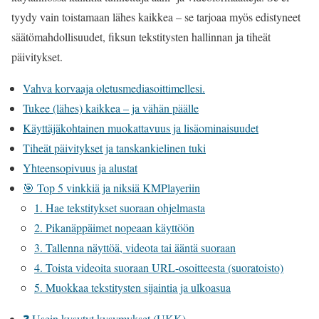
tyydy vain toistamaan lähes kaikkea – se tarjoaa myös edistyneet
säätömahdollisuudet, fiksun tekstitysten hallinnan ja tiheät
päivitykset.
Vahva korvaaja oletusmediasoittimellesi.
Tukee (lähes) kaikkea – ja vähän päälle
Käyttäjäkohtainen muokattavuus ja lisäominaisuudet
Tiheät päivitykset ja tanskankielinen tuki
Yhteensopivuus ja alustat
🎯 Top 5 vinkkiä ja niksiä KMPlayeriin
1. Hae tekstitykset suoraan ohjelmasta
2. Pikanäppäimet nopeaan käyttöön
3. Tallenna näyttöä, videota tai ääntä suoraan
4. Toista videoita suoraan URL-osoitteesta (suoratoisto)
5. Muokkaa tekstitysten sijaintia ja ulkoasua
❓ Usein kysytyt kysymykset (UKK)