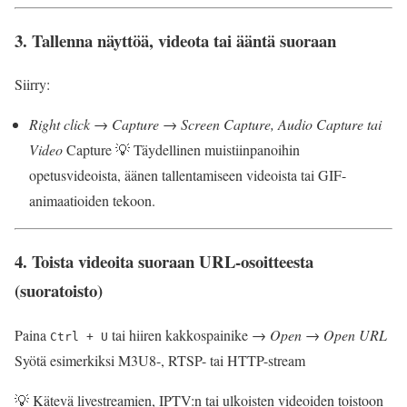
3.
Tallenna näyttöä, videota tai ääntä suoraan
Siirry:
Right click → Capture → Screen Capture, Audio Capture tai
Video
Capture 💡 Täydellinen muistiinpanoihin
opetusvideoista, äänen tallentamiseen videoista tai GIF-
animaatioiden tekoon.
4.
Toista videoita suoraan URL-osoitteesta
(suoratoisto)
Paina
tai hiiren kakkospainike →
Open → Open URL
Ctrl + U
Syötä esimerkiksi M3U8-, RTSP- tai HTTP-stream
💡 Kätevä livestreamien, IPTV:n tai ulkoisten videoiden toistoon