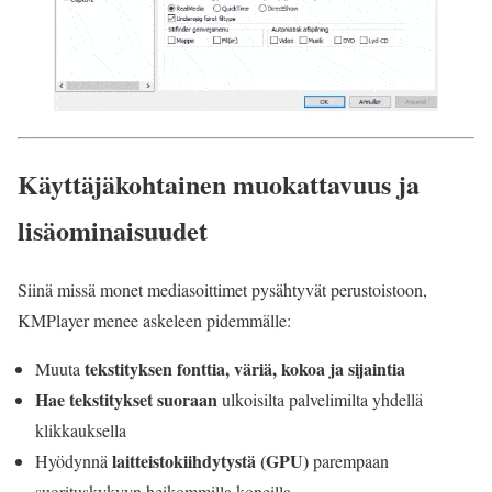
Käyttäjäkohtainen muokattavuus ja
lisäominaisuudet
Siinä missä monet mediasoittimet pysähtyvät perustoistoon,
KMPlayer menee askeleen pidemmälle:
tekstityksen fonttia, väriä, kokoa ja sijaintia
Muuta
Hae tekstitykset suoraan
ulkoisilta palvelimilta yhdellä
klikkauksella
laitteistokiihdytystä (GPU)
Hyödynnä
parempaan
suorituskykyyn heikommilla koneilla