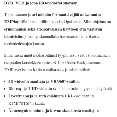
DVD, VCD ja jopa ISO-tiedostot suoraan
juuri mikään formaatti ei jää aukeamatta
Toisin sanoen
KMPlayerilla
ilman erillisiä koodekkipaketteja. Siksi ohjelma on
erinomainen sekä arkipäiväiseen käyttöön että vaativiin
tilanteisiin
, joissa työskennellään harvinaisten tai erikoisten
mediatiedostojen kanssa.
Siinä missä muut mediasoittimet tyypillisesti vaativat kolmannen
osapuolen koodekkien (esim. K‑Lite Codec Pack) asennusta,
kaiken sisäisesti
KMPlayer hoitaa
– ja tukee lisäksi:
3D-videoformaatteja ja VR/360°-sisältöä
Blu-ray- ja UHD-videota
(kun laitteistokiihdytys on käytössä)
Livestreameja ja verkkolähteitä
URL-osoitteen tai
RTMP/RTSP:n kautta
Äänensynkronointia ja kuvan skaalausta
reaaliajassa