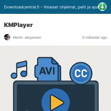
Downloadcentral.fi – Ilmaiset ohjelmat, pelit ja ajurit
KMPlayer
Martin Jørgensen
9 måneder ago