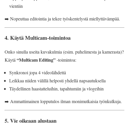
vientiin
➡️ Nopeuttaa editointia ja tekee työskentelystä miellyttävämpää.
4.
Käytä Multicam-toimintoa
Onko sinulla useita kuvakulmia (esim. puhelimesta ja kamerasta)?
“Multicam Editing”
Käytä
-toimintoa:
Synkronoi jopa 4 videolähdettä
Leikkaa niiden välillä helposti yhdellä napsautuksella
Täydellinen haastatteluihin, tapahtumiin ja vlogeihin
➡️ Ammattimainen lopputulos ilman monimutkaisia työnkulkuja.
5.
Vie oikeaan alustaan