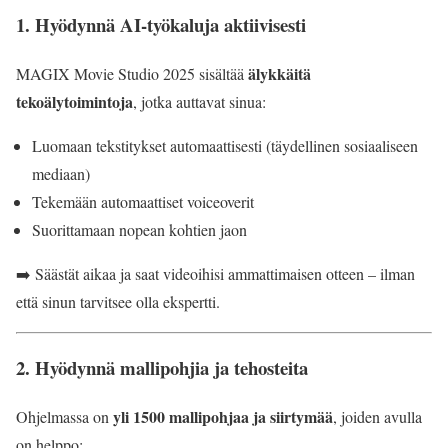
1.
Hyödynnä AI-työkaluja aktiivisesti
älykkäitä
MAGIX Movie Studio 2025 sisältää
tekoälytoimintoja
, jotka auttavat sinua:
Luomaan tekstitykset automaattisesti (täydellinen sosiaaliseen
mediaan)
Tekemään automaattiset voiceoverit
Suorittamaan nopean kohtien jaon
➡️ Säästät aikaa ja saat videoihisi ammattimaisen otteen – ilman
että sinun tarvitsee olla ekspertti.
2.
Hyödynnä mallipohjia ja tehosteita
yli 1500 mallipohjaa ja siirtymää
Ohjelmassa on
, joiden avulla
on helppo: