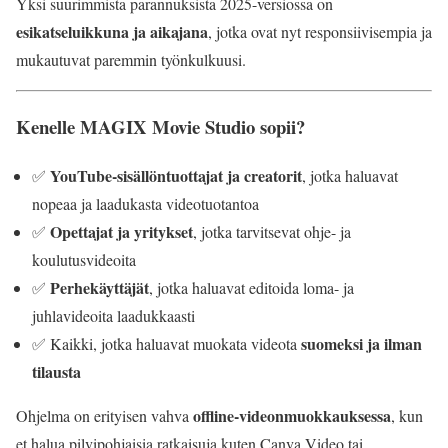
Yksi suurimmista parannuksista 2025-versiossa on
esikatseluikkuna ja aikajana
, jotka ovat nyt responsiivisempia ja
mukautuvat paremmin työnkulkuusi.
Kenelle MAGIX Movie Studio sopii?
YouTube-sisällöntuottajat ja creatorit
✅
, jotka haluavat
nopeaa ja laadukasta videotuotantoa
Opettajat ja yritykset
✅
, jotka tarvitsevat ohje- ja
koulutusvideoita
Perhekäyttäjät
✅
, jotka haluavat editoida loma- ja
juhlavideoita laadukkaasti
suomeksi ja ilman
✅ Kaikki, jotka haluavat muokata videota
tilausta
offline-videonmuokkauksessa
Ohjelma on erityisen vahva
, kun
et halua pilvipohjaisia ratkaisuja kuten Canva Video tai