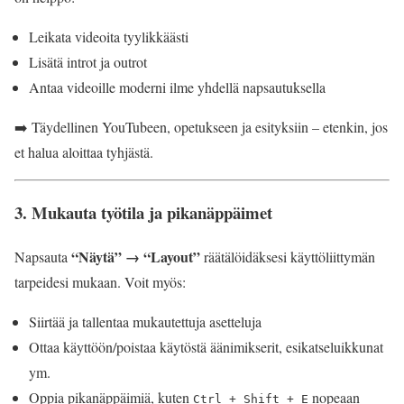
Leikata videoita tyylikkäästi
Lisätä introt ja outrot
Antaa videoille moderni ilme yhdellä napsautuksella
➡️ Täydellinen YouTubeen, opetukseen ja esityksiin – etenkin, jos
et halua aloittaa tyhjästä.
3.
Mukauta työtila ja pikanäppäimet
“Näytä” → “Layout”
Napsauta
räätälöidäksesi käyttöliittymän
tarpeidesi mukaan. Voit myös:
Siirtää ja tallentaa mukautettuja asetteluja
Ottaa käyttöön/poistaa käytöstä äänimikserit, esikatseluikkunat
ym.
Oppia pikanäppäimiä, kuten
nopeaan
Ctrl + Shift + E