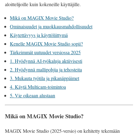
aloittelijoille kuin kokeneille käyttäjille.
Mikä on MAGIX Movie Studio?
Ominaisuudet ja muokkausmahdollisuudet
Käytettävyys ja käyttöliittymä
Kenelle MAGIX Movie Studio sopii?
Tärkeimmät uutuudet versiossa 2025
1. Hyödynnä AI-työkaluja aktiivisesti
2. Hyödynnä mallipohjia ja tehosteita
3. Mukauta työtila ja pikanäppäimet
4. Käytä Multicam-toimintoa
5. Vie oikeaan alustaan
Mikä on MAGIX Movie Studio?
MAGIX Movie Studio (2025-versio) on kehitetty tekemään