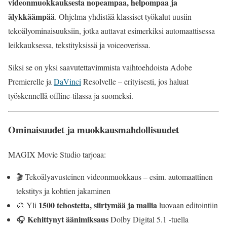
videonmuokkauksesta nopeampaa, helpompaa ja
älykkäämpää
. Ohjelma yhdistää klassiset työkalut uusiin
tekoälyominaisuuksiin, jotka auttavat esimerkiksi automaattisessa
leikkauksessa, tekstityksissä ja voiceoverissa.
Siksi se on yksi saavutettavimmista vaihtoehdoista Adobe
Premierelle ja
DaVinci
Resolvelle – erityisesti, jos haluat
työskennellä offline-tilassa ja suomeksi.
Ominaisuudet ja muokkausmahdollisuudet
MAGIX Movie Studio tarjoaa:
🎬 Tekoälyavusteinen videonmuokkaus – esim. automaattinen
tekstitys ja kohtien jakaminen
1500 tehostetta, siirtymää ja mallia
🎨 Yli
luovaan editointiin
Kehittynyt äänimiksaus
🎧
Dolby Digital 5.1 -tuella