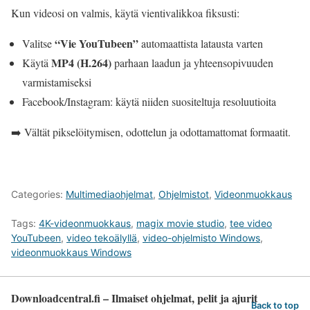
Kun videosi on valmis, käytä vientivalikkoa fiksusti:
“Vie YouTubeen”
Valitse
automaattista latausta varten
MP4 (H.264)
Käytä
parhaan laadun ja yhteensopivuuden
varmistamiseksi
Facebook/Instagram: käytä niiden suositeltuja resoluutioita
➡️ Vältät pikselöitymisen, odottelun ja odottamattomat formaatit.
Categories:
Multimediaohjelmat
,
Ohjelmistot
,
Videonmuokkaus
Tags:
4K-videonmuokkaus
,
magix movie studio
,
tee video
YouTubeen
,
video tekoälyllä
,
video-ohjelmisto Windows
,
videonmuokkaus Windows
Downloadcentral.fi – Ilmaiset ohjelmat, pelit ja ajurit
Back to top