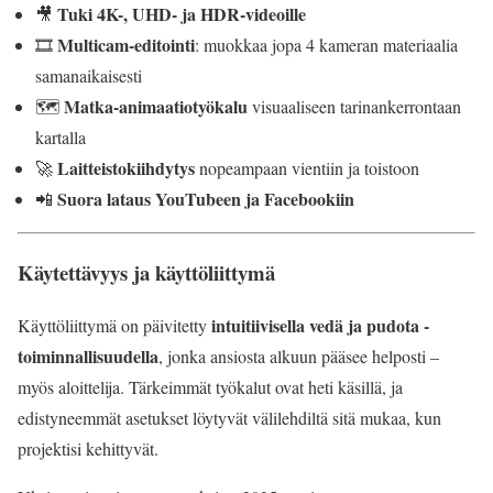
Tuki 4K-, UHD- ja HDR-videoille
🎥
Multicam-editointi
🎞️
: muokkaa jopa 4 kameran materiaalia
samanaikaisesti
Matka-animaatiotyökalu
🗺️
visuaaliseen tarinankerrontaan
kartalla
Laitteistokiihdytys
🚀
nopeampaan vientiin ja toistoon
Suora lataus YouTubeen ja Facebookiin
📲
Käytettävyys ja käyttöliittymä
intuitiivisella vedä ja pudota -
Käyttöliittymä on päivitetty
toiminnallisuudella
, jonka ansiosta alkuun pääsee helposti –
myös aloittelija. Tärkeimmät työkalut ovat heti käsillä, ja
edistyneemmät asetukset löytyvät välilehdiltä sitä mukaa, kun
projektisi kehittyvät.