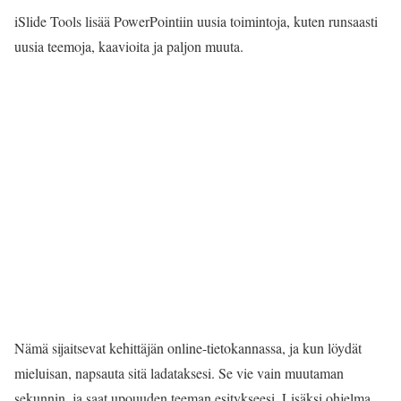
iSlide Tools lisää PowerPointiin uusia toimintoja, kuten runsaasti
uusia teemoja, kaavioita ja paljon muuta.
Nämä sijaitsevat kehittäjän online-tietokannassa, ja kun löydät
mieluisan, napsauta sitä ladataksesi. Se vie vain muutaman
sekunnin, ja saat upouuden teeman esitykseesi. Lisäksi ohjelma