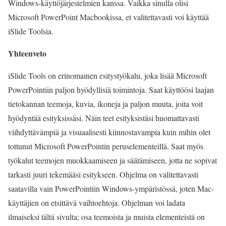
Windows-käyttöjärjestelmien kanssa. Vaikka sinulla olisi
Microsoft PowerPoint Macbookissa, et valitettavasti voi käyttää
iSlide Toolsia.
Yhteenveto
iSlide Tools on erinomainen esitystyökalu, joka lisää Microsoft
PowerPointiin paljon hyödyllisiä toimintoja. Saat käyttöösi laajan
tietokannan teemoja, kuvia, ikoneja ja paljon muuta, joita voit
hyödyntää esityksissäsi. Näin teet esityksistäsi huomattavasti
viihdyttävämpiä ja visuaalisesti kiinnostavampia kuin mihin olet
tottunut Microsoft PowerPointin peruselementeillä. Saat myös
työkalut teemojen muokkaamiseen ja säätämiseen, jotta ne sopivat
tarkasti juuri tekemääsi esitykseen. Ohjelma on valitettavasti
saatavilla vain PowerPointiin Windows-ympäristössä, joten Mac-
käyttäjien on etsittävä vaihtoehtoja. Ohjelman voi ladata
ilmaiseksi tältä sivulta; osa teemoista ja muista elementeistä on