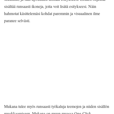
sisältää runsaasti ikoneja, joita voit lisätä esitykseesi. Näin
hahmotat käsittelemäsi kohdat paremmin ja visuaalinen ilme
paranee selvästi.
Mukana tulee myös runsaasti työkaluja teemojen ja niiden sisällön
muokkaamiseen. Mukana on muun muassa One-Click