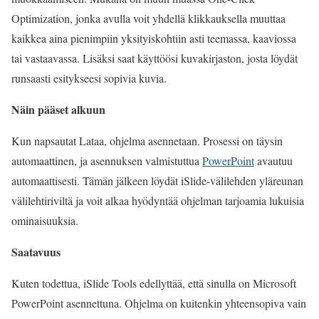
Optimization, jonka avulla voit yhdellä klikkauksella muuttaa
kaikkea aina pienimpiin yksityiskohtiin asti teemassa, kaaviossa
tai vastaavassa. Lisäksi saat käyttöösi kuvakirjaston, josta löydät
runsaasti esitykseesi sopivia kuvia.
Näin pääset alkuun
Kun napsautat Lataa, ohjelma asennetaan. Prosessi on täysin
automaattinen, ja asennuksen valmistuttua
PowerPoint
avautuu
automaattisesti. Tämän jälkeen löydät iSlide-välilehden yläreunan
välilehtiriviltä ja voit alkaa hyödyntää ohjelman tarjoamia lukuisia
ominaisuuksia.
Saatavuus
Kuten todettua, iSlide Tools edellyttää, että sinulla on Microsoft
PowerPoint asennettuna. Ohjelma on kuitenkin yhteensopiva vain