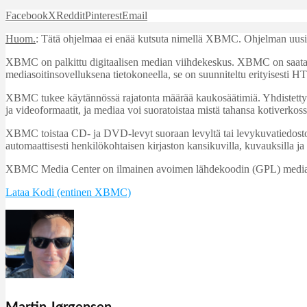
Facebook
X
Reddit
Pinterest
Email
Huom.
: Tätä ohjelmaa ei enää kutsuta nimellä XBMC. Ohjelman uusi ni
XBMC on palkittu digitaalisen median viihdekeskus. XBMC on saatavi
mediasoitinsovelluksena tietokoneella, se on suunniteltu erityisesti
XBMC tukee käytännössä rajatonta määrää kaukosäätimiä. Yhdistettynä
ja videoformaatit, ja mediaa voi suoratoistaa mistä tahansa kotiverkossa
XBMC toistaa CD- ja DVD-levyt suoraan levyltä tai levykuvatiedostos
automaattisesti henkilökohtaisen kirjaston kansikuvilla, kuvauksilla ja
XBMC Media Center on ilmainen avoimen lähdekoodin (GPL) mediasoiti
Lataa Kodi (entinen XBMC)