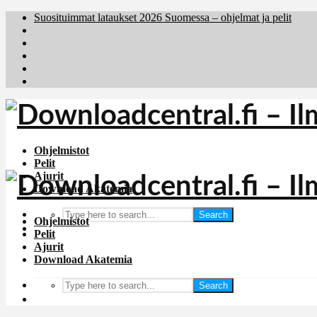
Suosituimmat lataukset 2026 Suomessa – ohjelmat ja pelit
Brafiler.se
Downloadcentral.no
Deutschedownloads.de
Download.dk
Holyfile.com
Ohjelmistot
Pelit
Ajurit
Download Akatemia
Search
Ohjelmistot
Pelit
Ajurit
Download Akatemia
Search