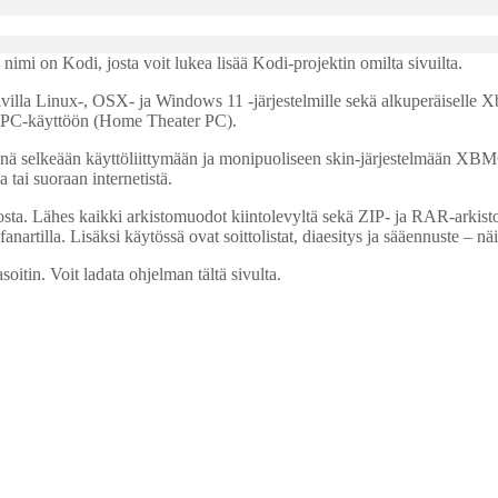
mi on Kodi, josta voit lukea lisää Kodi-projektin omilta sivuilta.
lla Linux-, OSX- ja Windows 11 -järjestelmille sekä alkuperäiselle Xb
 HTPC-käyttöön (Home Theater PC).
 selkeään käyttöliittymään ja monipuoliseen skin-järjestelmään XBMC 
 tai suoraan internetistä.
ta. Lähes kaikki arkistomuodot kiintolevyltä sekä ZIP- ja RAR-arkisto
 fanartilla. Lisäksi käytössä ovat soittolistat, diaesitys ja sääennuste 
n. Voit ladata ohjelman tältä sivulta.