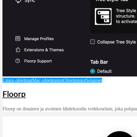
Linux-ohjelmat
Mac-ohjelmistot
Ohjelmistot
Selaimet
Floorp
Floorp on ilmainen ja avoimen lähdekoodin verkkoselain, joka pohjautuu