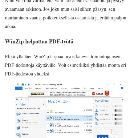
Näin voit olla varma, että vain tarkoitettu vastaanottaja pystyy
avaamaan arkiston. Jos joku muu saisi siihen pääsyn, sen
murtaminen vaatisi poikkeuksellista osaamista ja erittäin paljon
aikaa.
WinZip helpottaa PDF-työtä
Ehkä yllättäen WinZip tarjoaa myös käteviä toimintoja usein
PDF-tiedostoja käyttäville. Voit esimerkiksi yhdistää monta eri
PDF-tiedostoa yhdeksi.