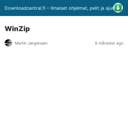
Downloadcentral.fi – Ilmaiset ohjelmat, pelit ja ajurit
WinZip
Martin Jørgensen
9 måneder ago