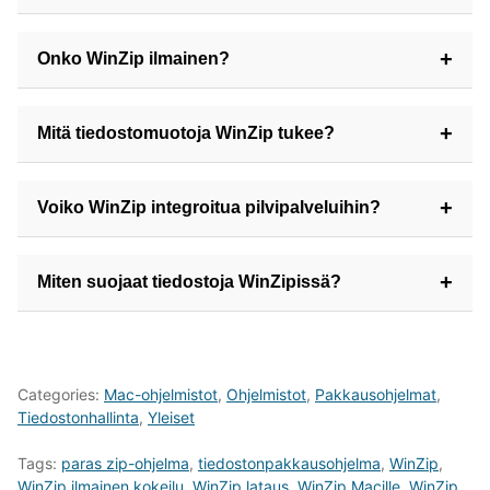
WinZip on tiedostojen pakkaus- ja hallintaohjelma, joka
+
Onko WinZip ilmainen?
auttaa pienentämään tiedostokokoja ja järjestämään
tiedostosi helposti.
WinZip tarjoaa ilmaisen kokeilujakson, mutta jatkokäyttö
+
Mitä tiedostomuotoja WinZip tukee?
edellyttää maksullista lisenssiä.
WinZip tukee mm. ZIP, RAR, 7Z, TAR, GZ, CAB ja
+
Voiko WinZip integroitua pilvipalveluihin?
monia muita suosittuja formaatteja.
Kyllä, WinZip voi tallentaa ja noutaa tiedostoja suoraan
+
Miten suojaat tiedostoja WinZipissä?
palveluista kuten Dropbox, Google Drive ja OneDrive.
Voit salata arkistot salasanasuojauksella suoraan ohjelmassa,
mikä tuo lisäturvaa.
Categories:
Mac-ohjelmistot
,
Ohjelmistot
,
Pakkausohjelmat
,
Tiedostonhallinta
,
Yleiset
Tags:
paras zip-ohjelma
,
tiedostonpakkausohjelma
,
WinZip
,
WinZip ilmainen kokeilu
,
WinZip lataus
,
WinZip Macille
,
WinZip