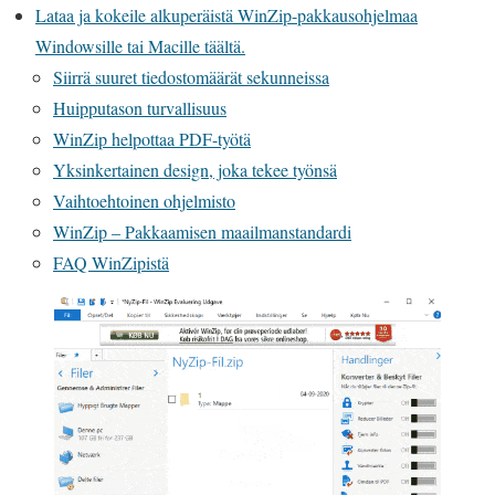
Lataa ja kokeile alkuperäistä WinZip-pakkausohjelmaa
Windowsille tai Macille täältä.
Siirrä suuret tiedostomäärät sekunneissa
Huipputason turvallisuus
WinZip helpottaa PDF-työtä
Yksinkertainen design, joka tekee työnsä
Vaihtoehtoinen ohjelmisto
WinZip – Pakkaamisen maailmanstandardi
FAQ WinZipistä