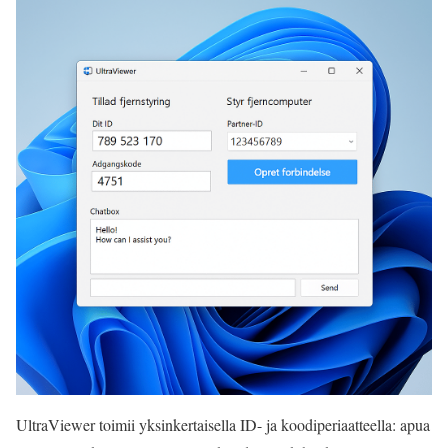
UltraViewer toimii yksinkertaisella ID- ja koodiperiaatteella: apua