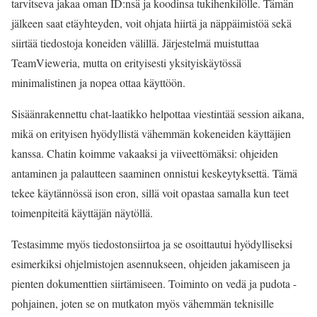
tarvitseva jakaa oman ID:nsä ja koodinsa tukihenkilölle. Tämän
jälkeen saat etäyhteyden, voit ohjata hiirtä ja näppäimistöä sekä
siirtää tiedostoja koneiden välillä. Järjestelmä muistuttaa
TeamVieweria, mutta on erityisesti yksityiskäytössä
minimalistinen ja nopea ottaa käyttöön.
Sisäänrakennettu chat-laatikko helpottaa viestintää session aikana,
mikä on erityisen hyödyllistä vähemmän kokeneiden käyttäjien
kanssa. Chatin koimme vakaaksi ja viiveettömäksi: ohjeiden
antaminen ja palautteen saaminen onnistui keskeytyksettä. Tämä
tekee käytännössä ison eron, sillä voit opastaa samalla kun teet
toimenpiteitä käyttäjän näytöllä.
Testasimme myös tiedostonsiirtoa ja se osoittautui hyödylliseksi
esimerkiksi ohjelmistojen asennukseen, ohjeiden jakamiseen ja
pienten dokumenttien siirtämiseen. Toiminto on vedä ja pudota -
pohjainen, joten se on mutkaton myös vähemmän teknisille