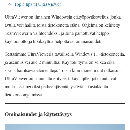
Top 5 tips til UltraViewer
UltraViewer on ilmainen Windowsin etätyöpöytäsovellus, jonka
avulla voit hallita toista tietokonetta etänä. Ohjelma on kehitetty
TeamViewerin vaihtoehdoksi, ja siinä painottuvat helppo
käyttöönotto ja tukikäyttöä helpottavat ominaisuudet.
Testasimme UltraVieweria tavallisella Windows 11 -tietokoneella,
ja asennus vei alle 2 minuuttia. Käyttöliittymä on selkeä eikä
sisällä häiritseviä elementtejä. Toisin kuin monet muut ratkaisut,
UltraViewer on suunnattu erityisesti käyttäjille, jotka auttavat
muita – esimerkiksi perheenjäseniä, ystäviä tai asiakkaita –
tietokoneongelmissa.
Ominaisuudet ja käytettävyys