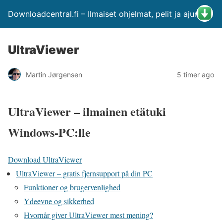
Downloadcentral.fi – Ilmaiset ohjelmat, pelit ja ajurit
UltraViewer
Martin Jørgensen
5 timer ago
UltraViewer – ilmainen etätuki
Windows-PC:lle
Download UltraViewer
UltraViewer – gratis fjernsupport på din PC
Funktioner og brugervenlighed
Ydeevne og sikkerhed
Hvornår giver UltraViewer mest mening?