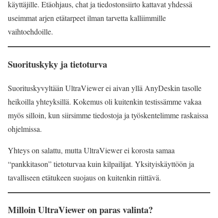
käyttäjille. Etäohjaus, chat ja tiedostonsiirto kattavat yhdessä
useimmat arjen etätarpeet ilman tarvetta kalliimmille
vaihtoehdoille.
Suorituskyky ja tietoturva
Suorituskyvyltään UltraViewer ei aivan yllä AnyDeskin tasolle
heikoilla yhteyksillä. Kokemus oli kuitenkin testissämme vakaa
myös silloin, kun siirsimme tiedostoja ja työskentelimme raskaissa
ohjelmissa.
Yhteys on salattu, mutta UltraViewer ei korosta samaa
“pankkitason” tietoturvaa kuin kilpailijat. Yksityiskäyttöön ja
tavalliseen etätukeen suojaus on kuitenkin riittävä.
Milloin UltraViewer on paras valinta?