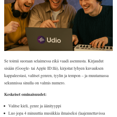
Se toimii suoraan selaimessa eikä vaadi asennusta. Kirjaudut
sisään (Google- tai Apple ID:llä), kirjoitat lyhyen kuvauksen
kappaleestasi, valitset genren, tyylin ja tempon – ja muutamassa
sekunnissa sinulla on valmis numero.
Keskeiset ominaisuudet:
Valitse kieli, genre ja äänityyppi
Luo jopa 4 minuuttia musiikkia ilmaiseksi (laajennettavissa