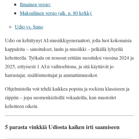
Ilmainen versio:
Maksullinen versio (alk. n. 80 kr/kk):
Udio vs. Suno
Udio on kehittynyt AI-musiikkigeneraattori, jolla luot kokonaisia
kappaleita – sanoitukset, laulu ja musiikki – pelkällä lyhyellä
kehotteella. Työkalu on noussut erittäin suosituksi vuosina 2024 ja
2025, erityisesti 1 AI:n vaihtoehtona, ja sitä käyttävät jo
harrastajat, sisällöntuottajat ja ammattimuusikot.
Ohjelmistolla voit tehdä kaikkea popista ja rockista klassiseen ja
räppiin – jopa suomenkielisillä vokaaleilla, kun muotoilet
kehotteen oikein.
5 parasta vinkkiä Udiosta kaiken irti saamiseen