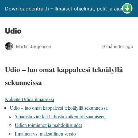
Downloadcentral.fi – Ilmaiset ohjelmat, pelit ja ajurit
Udio
Martin Jørgensen
9 måneder ago
Udio – luo omat kappaleesi tekoälyllä
sekunneissa
Kokeile Udioa ilmaiseksi
Udio – luo omat kappaleesi tekoälyllä sekunneissa
5 parasta vinkkiä Udiosta kaiken irti saamiseen
Udien toiminnot ja mahdollisuudet
Ilmainen vs. maksullinen versio