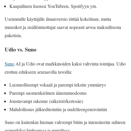
Kaupallinen lisenssi YouTubeen, Spotifyyn ym.
Useimmille käyttäjille ilmaisversio riittää kokeiluun, mutta
muusikot ja sisällöntuottajat saavat nopeasti arvoa maksullisesta
paketista.
Udio vs. Suno
Suno
AI ja Udio ovat markkinoiden kaksi vahvinta toimijaa. Udio
erottuu edukseen seuraavilla tavoilla:
Luonnollisempi vokaali ja parempi tekstin ymmärrys
Parempi suomenkielinen äänenmuodostus
Joustavampi rakenne (säkeistö/kertosäe)
Mahdollisuus jälkieditointiin ja uudelleengenerointiin
Suno on kuitenkin hieman vahvempi biitin ja intensiteetin suhteen
esimerkiksi hiphopissa ja metallissa.