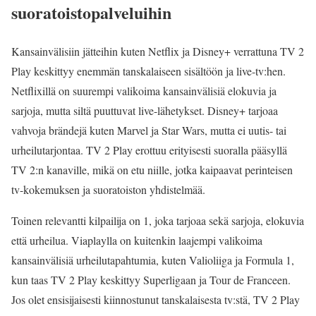
suoratoistopalveluihin
Kansainvälisiin jätteihin kuten Netflix ja Disney+ verrattuna TV 2
Play keskittyy enemmän tanskalaiseen sisältöön ja live-tv:hen.
Netflixillä on suurempi valikoima kansainvälisiä elokuvia ja
sarjoja, mutta siltä puuttuvat live-lähetykset. Disney+ tarjoaa
vahvoja brändejä kuten Marvel ja Star Wars, mutta ei uutis- tai
urheilutarjontaa. TV 2 Play erottuu erityisesti suoralla pääsyllä
TV 2:n kanaville, mikä on etu niille, jotka kaipaavat perinteisen
tv-kokemuksen ja suoratoiston yhdistelmää.
Toinen relevantti kilpailija on 1, joka tarjoaa sekä sarjoja, elokuvia
että urheilua. Viaplaylla on kuitenkin laajempi valikoima
kansainvälisiä urheilutapahtumia, kuten Valioliiga ja Formula 1,
kun taas TV 2 Play keskittyy Superligaan ja Tour de Franceen.
Jos olet ensisijaisesti kiinnostunut tanskalaisesta tv:stä, TV 2 Play