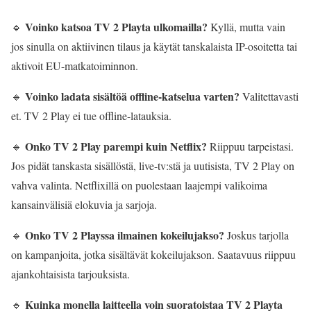
Voinko katsoa TV 2 Playta ulkomailla?
🔹
Kyllä, mutta vain
jos sinulla on aktiivinen tilaus ja käytät tanskalaista IP-osoitetta tai
aktivoit EU-matkatoiminnon.
Voinko ladata sisältöä offline-katselua varten?
🔹
Valitettavasti
et. TV 2 Play ei tue offline-latauksia.
Onko TV 2 Play parempi kuin Netflix?
🔹
Riippuu tarpeistasi.
Jos pidät tanskasta sisällöstä, live-tv:stä ja uutisista, TV 2 Play on
vahva valinta. Netflixillä on puolestaan laajempi valikoima
kansainvälisiä elokuvia ja sarjoja.
Onko TV 2 Playssa ilmainen kokeilujakso?
🔹
Joskus tarjolla
on kampanjoita, jotka sisältävät kokeilujakson. Saatavuus riippuu
ajankohtaisista tarjouksista.
Kuinka monella laitteella voin suoratoistaa TV 2 Playta
🔹