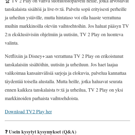
🏆 TV 2 Play on vahva suoratoistopalvelu heille, jotka arvostavat
tanskalaista sisältöä ja live-tv:tä. Palvelu sopii erityisesti perheille
ja urheilun ystäville, mutta hintataso voi olla haaste verrattuna
muihin markkinoilla oleviin vaihtoehtoihin. Jos haluat pääsyn TV
2:n eksklusiivisiin ohjelmiin ja uutisiin, TV 2 Play on luonteva
valinta.
Netflixiin ja Disney+:aan verrattuna TV 2 Play on erikoistunut
tanskalaisiin sisältöihin, uutisiin ja urheiluun. Jos haet laajaa
valikoimaa kansainvälisiä sarjoja ja elokuvia, palvelua kannattaa
täydentää toisella alustalla. Mutta heille, jotka haluavat seurata
ennen kaikkea tanskalaista tv:tä ja urheilua, TV 2 Play on yksi
markkinoiden parhaista vaihtoehdoista.
Download TV2 Play her
❓ Usein kysytyt kysymykset (Q&A)