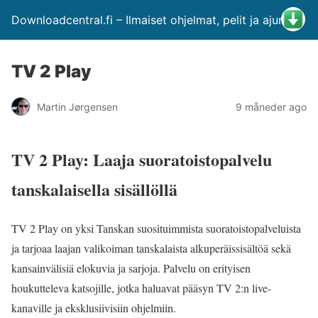
Downloadcentral.fi – Ilmaiset ohjelmat, pelit ja ajurit
TV 2 Play
Martin Jørgensen
9 måneder ago
TV 2 Play: Laaja suoratoistopalvelu
tanskalaisella sisällöllä
TV 2 Play on yksi Tanskan suosituimmista suoratoistopalveluista
ja tarjoaa laajan valikoiman tanskalaista alkuperäissisältöä sekä
kansainvälisiä elokuvia ja sarjoja. Palvelu on erityisen
houkutteleva katsojille, jotka haluavat pääsyn TV 2:n live-
kanaville ja eksklusiivisiin ohjelmiin.