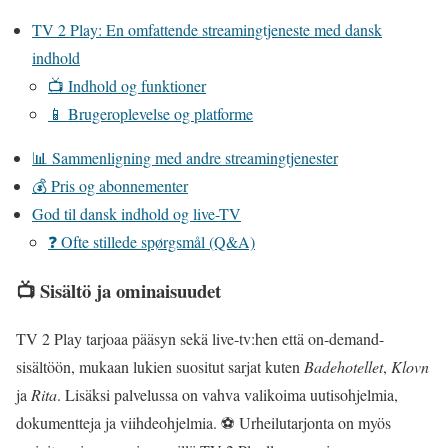
TV 2 Play: En omfattende streamingtjeneste med dansk
indhold
📺 Indhold og funktioner
📱 Brugeroplevelse og platforme
📊 Sammenligning med andre streamingtjenester
💰 Pris og abonnementer
God til dansk indhold og live-TV
❓ Ofte stillede spørgsmål (Q&A)
📺
Sisältö ja ominaisuudet
TV 2 Play tarjoaa pääsyn sekä live-tv:hen että on-demand-
sisältöön, mukaan lukien suositut sarjat kuten
Badehotellet
,
Klovn
ja
Rita
. Lisäksi palvelussa on vahva valikoima uutisohjelmia,
dokumentteja ja viihdeohjelmia. ⚽ Urheilutarjonta on myös