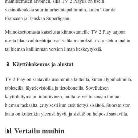
mainitsemisen arvoinen, sillä TV 2 Playlla on usein
yksinoikeuksia suuriin urheilutapahtumiin, kuten Tour de
Franceen ja Tanskan Superligaan.
Mainoksettomasta katselusta kiinnostuneille TV 2 Play tarjoaa
useita tilausvaihtoehtoja: voit valita mainoksilla varustetun mallin
tai hieman kalliimman version ilman keskeytyksiä.
📱
Käyttökokemus ja alustat
TV 2 Play on saatavilla useimmilla laitteilla, kuten älypuhelimilla,
tableteilla, älytelevisioilla ja tietokoneilla. Sovelluksen
käyttöliittymä on intuitiivinen, mutta se voi toisinaan tuntua
hieman raskaalta, erityisesti kun etsit tiettyä sisältöä. Suoratoiston
laatu on kuitenkin yleensä hyvä, ja sisältö on helposti saatavilla.
📊
Vertailu muihin