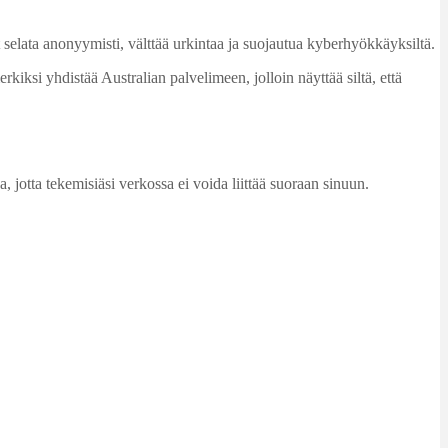
t selata anonyymisti, välttää urkintaa ja suojautua kyberhyökkäyksiltä.
rkiksi yhdistää Australian palvelimeen, jolloin näyttää siltä, että
 jotta tekemisiäsi verkossa ei voida liittää suoraan sinuun.