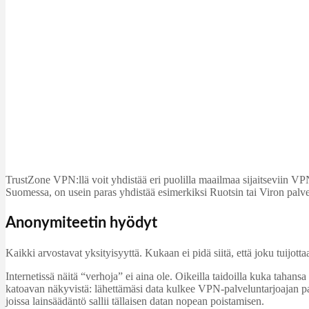
TrustZone VPN:llä voit yhdistää eri puolilla maailmaa sijaitseviin VP
Suomessa, on usein paras yhdistää esimerkiksi Ruotsin tai Viron palv
Anonymiteetin hyödyt
Kaikki arvostavat yksityisyyttä. Kukaan ei pidä siitä, että joku tuijotta
Internetissä näitä “verhoja” ei aina ole. Oikeilla taidoilla kuka tahansa
katoavan näkyvistä: lähettämäsi data kulkee VPN-palveluntarjoajan palv
joissa lainsäädäntö sallii tällaisen datan nopean poistamisen.