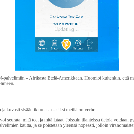
N-palvelimiin – Afrikasta Etelä-Amerikkaan. Huomioi kuitenkin, että mi
elimeen.
a jatkuvasti sisään ikkunasta – siksi meillä on verhot.
 voi seurata, mitä teet ja mitä lataat. Joissain tilanteissa tietoja voida
elimien kautta, ja se poistetaan yleensä nopeasti, jolloin viranomaisten