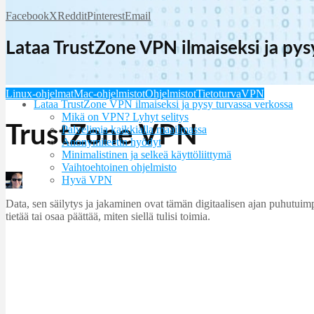
Facebook
X
Reddit
Pinterest
Email
Lataa TrustZone VPN ilmaiseksi ja pys
Linux-ohjelmat
Mac-ohjelmistot
Ohjelmistot
Tietoturva
VPN
Lataa TrustZone VPN ilmaiseksi ja pysy turvassa verkossa
Mikä on VPN? Lyhyt selitys
TrustZone VPN
Palvelimia kaikkialla maailmassa
Anonymiteetin hyödyt
Minimalistinen ja selkeä käyttöliittymä
Vaihtoehtoinen ohjelmisto
Hyvä VPN
Martin Jørgensen
januar 6, 2026
Data, sen säilytys ja jakaminen ovat tämän digitaalisen ajan puhutuimp
tietää tai osaa päättää, miten siellä tulisi toimia.