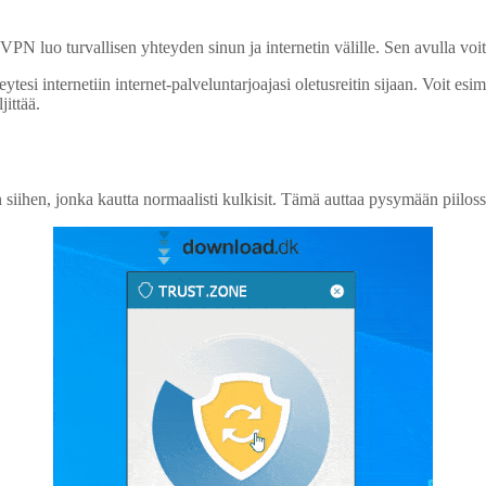
VPN luo turvallisen yhteyden sinun ja internetin välille. Sen avulla voi
esi internetiin internet-palveluntarjoajasi oletusreitin sijaan. Voit esime
jittää.
ihen, jonka kautta normaalisti kulkisit. Tämä auttaa pysymään piilossa,