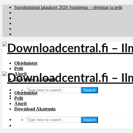
Suosituimmat lataukset 2026 Suomessa – ohjelmat ja pelit
Brafiler.se
Downloadcentral.no
Deutschedownloads.de
Download.dk
Holyfile.com
Ohjelmistot
Pelit
Ajurit
Download Akatemia
Search
Ohjelmistot
Pelit
Ajurit
Download Akatemia
Search