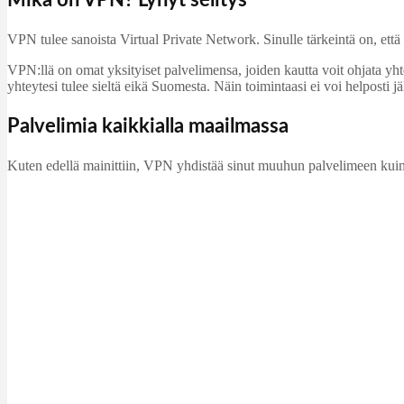
Mikä on VPN? Lyhyt selitys
VPN tulee sanoista Virtual Private Network. Sinulle tärkeintä on, että 
VPN:llä on omat yksityiset palvelimensa, joiden kautta voit ohjata yhteyt
yhteytesi tulee sieltä eikä Suomesta. Näin toimintaasi ei voi helposti jäl
Palvelimia kaikkialla maailmassa
Kuten edellä mainittiin, VPN yhdistää sinut muuhun palvelimeen kuin si