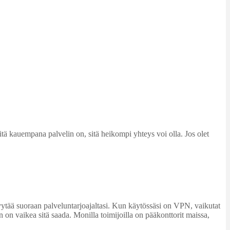
tä kauempana palvelin on, sitä heikompi yhteys voi olla. Jos olet
an pyytää suoraan palveluntarjoajaltasi. Kun käytössäsi on VPN, vaikutat
 on vaikea sitä saada. Monilla toimijoilla on pääkonttorit maissa,