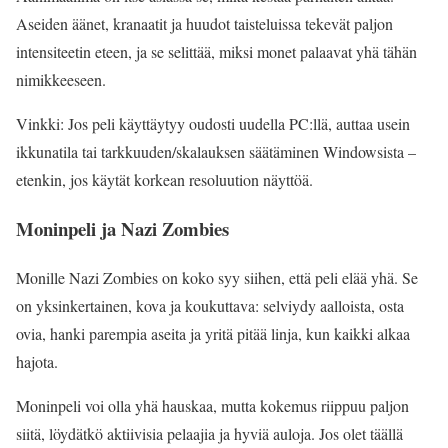
Aseiden äänet, kranaatit ja huudot taisteluissa tekevät paljon
intensiteetin eteen, ja se selittää, miksi monet palaavat yhä tähän
nimikkeeseen.
Vinkki: Jos peli käyttäytyy oudosti uudella PC:llä, auttaa usein
ikkunatila tai tarkkuuden/skalauksen säätäminen Windowsista –
etenkin, jos käytät korkean resoluution näyttöä.
Moninpeli ja Nazi Zombies
Monille Nazi Zombies on koko syy siihen, että peli elää yhä. Se
on yksinkertainen, kova ja koukuttava: selviydy aalloista, osta
ovia, hanki parempia aseita ja yritä pitää linja, kun kaikki alkaa
hajota.
Moninpeli voi olla yhä hauskaa, mutta kokemus riippuu paljon
siitä, löydätkö aktiivisia pelaajia ja hyviä auloja. Jos olet täällä