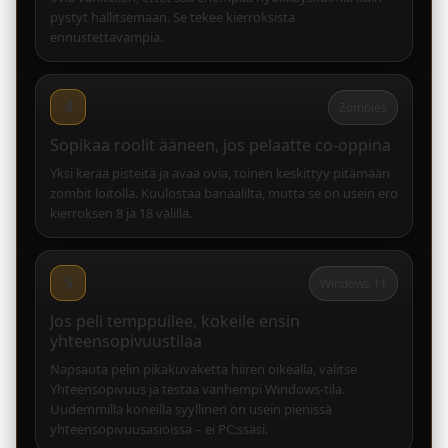
pystyt hallitsemaan. Se tekee kierroksista
ennustettavampia.
4
Zombies
Sopikaa roolit ääneen, jos pelaatte co-oppina
Yksi kerää pisteitä ja avaa ovia, toinen keskittyy pitämään
zombit loitolla. Kuulostaa banaalilta, mutta se on usein ero
kierroksen 8 ja 18 välillä.
5
Windows 11
Jos peli temppuilee, kokeile ensin
yhteensopivuustilaa
Napsauta pelin pikakuvaketta hiiren oikealla, valitse
Yhteensopivuus ja testaa vanhempi Windows-tila.
Uudemmilla koneilla syyllinen on usein pienissä
yhteensopivuusasioissa – ei PC:ssäsi.