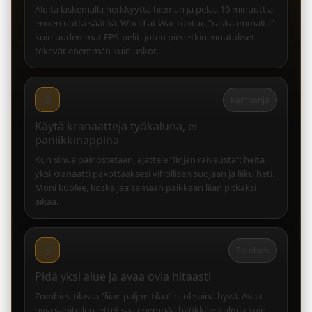
Aloita laskemalla herkkyyttä hieman ja pelaa 10 minuuttia
ennen uutta säätöä. World at War tuntuu ”raskaammalta”
kuin uudemmat FPS-pelit, joten pienetkin muutokset
tekevät enemmän kuin uskot.
2
Kampanja
Käytä kranaatteja työkaluna, ei
paniikkinappina
Kun sinua painostetaan, ajattele ”linjan raivausta”: heitä
yksi kranaatti pakottaaksesi vihollisen suojaan ja liiku heti.
Moni kuolee, koska jää samaan paikkaan liian pitkäksi
aikaa.
3
Zombies
Pidä yksi alue ja avaa ovia hitaasti
Zombies-tilassa ”liian paljon tilaa” ei ole aina hyvä. Avaa
ovia vähitellen, ettet saa enempää hyökkäyskulmia kuin