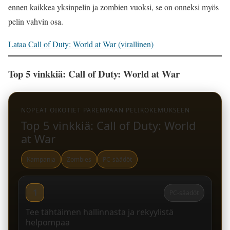
ennen kaikkea yksinpelin ja zombien vuoksi, se on onneksi myös
pelin vahvin osa.
Lataa Call of Duty: World at War (virallinen)
Top 5 vinkkiä: Call of Duty: World at War
NOPEAT OIKOTIET PAREMPAAN PELIKOKEMUKSEEN
Top 5 vinkkiä: Call of Duty: World
at War
Kampanja
Zombies
PC-säädöt
1
PC-säädöt
Tee tähtäimen hallinnasta ja rekyylistä
helpompaa