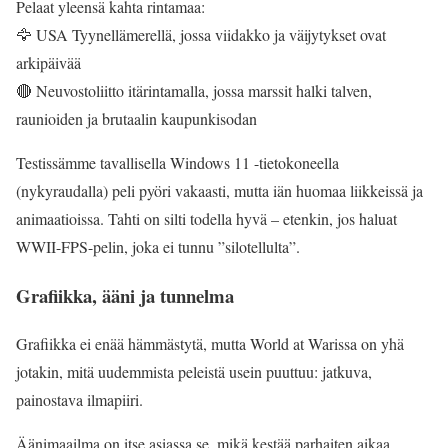
Pelaat yleensä kahta rintamaa:
🦅 USA Tyynellämerellä, jossa viidakko ja väijytykset ovat
arkipäivää
🔴 Neuvostoliitto itärintamalla, jossa marssit halki talven,
raunioiden ja brutaalin kaupunkisodan
Testissämme tavallisella Windows 11 -tietokoneella
(nykyraudalla) peli pyöri vakaasti, mutta iän huomaa liikkeissä ja
animaatioissa. Tahti on silti todella hyvä – etenkin, jos haluat
WWII-FPS-pelin, joka ei tunnu ”silotellulta”.
Grafiikka, ääni ja tunnelma
Grafiikka ei enää hämmästytä, mutta World at Warissa on yhä
jotakin, mitä uudemmista peleistä usein puuttuu: jatkuva,
painostava ilmapiiri.
Äänimaailma on itse asiassa se, mikä kestää parhaiten aikaa.