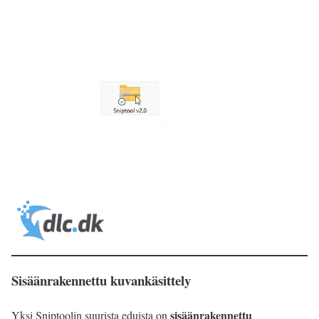
Sisäänrakennettu kuvankäsittely
sisäänrakennettu
Yksi Sniptoolin suurista eduista on