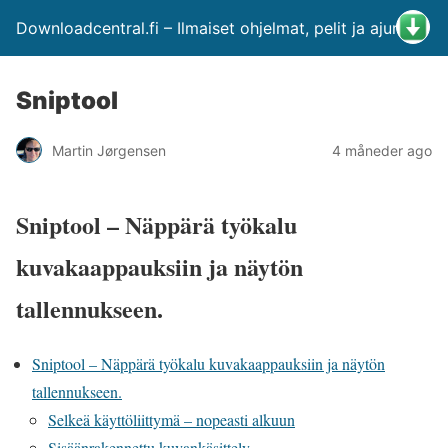
Downloadcentral.fi – Ilmaiset ohjelmat, pelit ja ajurit
Sniptool
Martin Jørgensen
4 måneder ago
Sniptool – Näppärä työkalu
kuvakaappauksiin ja näytön
tallennukseen.
Sniptool – Näppärä työkalu kuvakaappauksiin ja näytön
tallennukseen.
Selkeä käyttöliittymä – nopeasti alkuun
Sisäänrakennettu kuvankäsittely