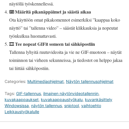
näytöllä työskennellessä.
⌨️ Määritä pikanäppäimet ja säästä aikaa
Ota käyttöön omat pikakomennot esimerkiksi ”kaappaa koko
näyttö” tai ”tallenna video” – säästät klikkauksia ja nopeutat
työnkulkua huomattavasti.
🎞️ Tee nopeat GIFit someen tai sähköpostiin
Tallenna lyhyitä ruutuvideoita ja vie ne GIF-muotoon – näytät
toiminnon tai virheen sekunneissa, ja tiedostot on helppo jakaa
tai liittää sähköpostiin.
Categories:
Multimediaohjelmat
,
Näytön tallennusohjelmat
Tags:
GIF-tallennus
,
ilmainen näytönvideotallennin
,
kuvakaappaukset
,
kuvakaappaustyökalu
,
kuvankäsittely
Windowsissa
,
näytön tallennus
,
sniptool
,
vaihtoehto
Leikkaustyökalulle