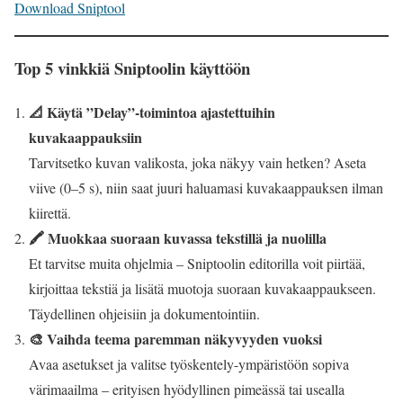
Download Sniptool
Top 5 vinkkiä Sniptoolin käyttöön
📐 Käytä ”Delay”-toimintoa ajastettuihin
kuvakaappauksiin
Tarvitsetko kuvan valikosta, joka näkyy vain hetken? Aseta
viive (0–5 s), niin saat juuri haluamasi kuvakaappauksen ilman
kiirettä.
🖍️ Muokkaa suoraan kuvassa tekstillä ja nuolilla
Et tarvitse muita ohjelmia – Sniptoolin editorilla voit piirtää,
kirjoittaa tekstiä ja lisätä muotoja suoraan kuvakaappaukseen.
Täydellinen ohjeisiin ja dokumentointiin.
🎨 Vaihda teema paremman näkyvyyden vuoksi
Avaa asetukset ja valitse työskentely-ympäristöön sopiva
värimaailma – erityisen hyödyllinen pimeässä tai usealla