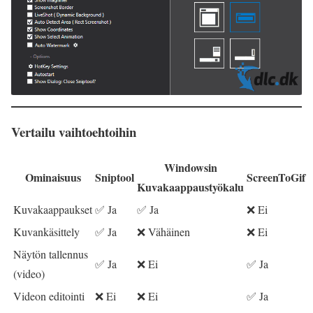
Vertailu vaihtoehtoihin
Windowsin
Ominaisuus
Sniptool
ScreenToGif
Kuvakaappaustyökalu
Kuvakaappaukset
✅ Ja
✅ Ja
❌ Ei
Kuvankäsittely
✅ Ja
❌ Vähäinen
❌ Ei
Näytön tallennus
✅ Ja
❌ Ei
✅ Ja
(video)
Videon editointi
❌ Ei
❌ Ei
✅ Ja