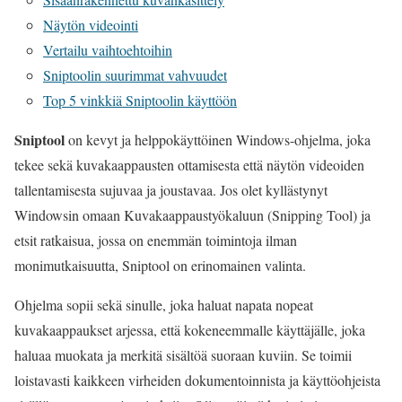
Näytön videointi
Vertailu vaihtoehtoihin
Sniptoolin suurimmat vahvuudet
Top 5 vinkkiä Sniptoolin käyttöön
Sniptool
on kevyt ja helppokäyttöinen Windows-ohjelma, joka
tekee sekä kuvakaappausten ottamisesta että näytön videoiden
tallentamisesta sujuvaa ja joustavaa. Jos olet kyllästynyt
Windowsin omaan Kuvakaappaustyökaluun (Snipping Tool) ja
etsit ratkaisua, jossa on enemmän toimintoja ilman
monimutkaisuutta, Sniptool on erinomainen valinta.
Ohjelma sopii sekä sinulle, joka haluat napata nopeat
kuvakaappaukset arjessa, että kokeneemmalle käyttäjälle, joka
haluaa muokata ja merkitä sisältöä suoraan kuviin. Se toimii
loistavasti kaikkeen virheiden dokumentoinnista ja käyttöohjeista