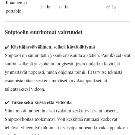
Ilmainen ja
✅ Ja
✅ Ja
✅ Ja
portable
Sniptoolin suurimmat vahvuudet
Käyttäjäystävällinen, selkeä käyttöliittymä
✔️
Sniptool on suunniteltu yksinkertaisuutta ajatellen. Painikkeet ovat
suuria, selkeitä ja sijoitettu loogisesti, joten uudetkin käyttäjät
ymmärtävät nopeasti, miten ohjelma toimii. Et tarvitse teknistä
osaamista ottaaksesi ensimmäiset kuvakaappaukset tai
tallentaaksesi videon.
Tukee sekä kuvia että videoita
✔️
Siinä missä monet ilmaiset työkalut keskittyvät vain toiseen,
Sniptool hoitaa molemmat. Voit keskittää ruutuasi koskevat
tehtävät yhteen työkaluun – tarvitsetpa nopean kuvakaappauksen