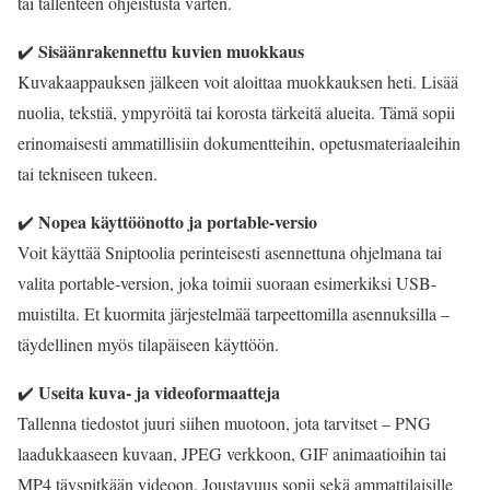
tai tallenteen ohjeistusta varten.
Sisäänrakennettu kuvien muokkaus
✔️
Kuvakaappauksen jälkeen voit aloittaa muokkauksen heti. Lisää
nuolia, tekstiä, ympyröitä tai korosta tärkeitä alueita. Tämä sopii
erinomaisesti ammatillisiin dokumentteihin, opetusmateriaaleihin
tai tekniseen tukeen.
Nopea käyttöönotto ja portable-versio
✔️
Voit käyttää Sniptoolia perinteisesti asennettuna ohjelmana tai
valita portable-version, joka toimii suoraan esimerkiksi USB-
muistilta. Et kuormita järjestelmää tarpeettomilla asennuksilla –
täydellinen myös tilapäiseen käyttöön.
Useita kuva- ja videoformaatteja
✔️
Tallenna tiedostot juuri siihen muotoon, jota tarvitset – PNG
laadukkaaseen kuvaan, JPEG verkkoon, GIF animaatioihin tai
MP4 täyspitkään videoon. Joustavuus sopii sekä ammattilaisille