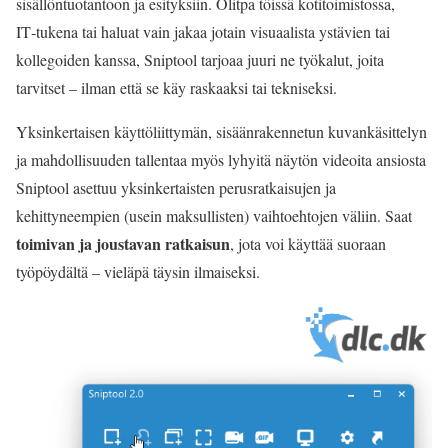
sisällöntuotantoon ja esityksiin. Olitpa töissä kotitoimistossa,
IT‑tukena tai haluat vain jakaa jotain visuaalista ystävien tai
kollegoiden kanssa, Sniptool tarjoaa juuri ne työkalut, joita
tarvitset – ilman että se käy raskaaksi tai tekniseksi.
Yksinkertaisen käyttöliittymän, sisäänrakennetun kuvankäsittelyn
ja mahdollisuuden tallentaa myös lyhyitä näytön videoita ansiosta
Sniptool asettuu yksinkertaisten perusratkaisujen ja
kehittyneempien (usein maksullisten) vaihtoehtojen väliin. Saat
toimivan ja joustavan ratkaisun
, jota voi käyttää suoraan
työpöydältä – vieläpä täysin ilmaiseksi.