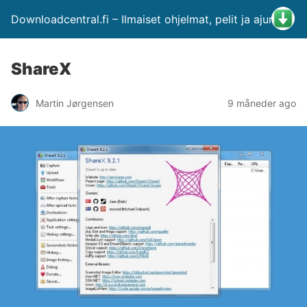
Downloadcentral.fi – Ilmaiset ohjelmat, pelit ja ajurit
ShareX
Martin Jørgensen
9 måneder ago