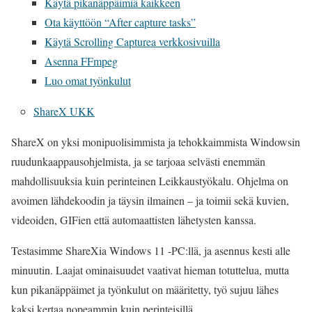
Käytä pikanäppäimiä kaikkeen
Ota käyttöön “After capture tasks”
Käytä Scrolling Capturea verkkosivuilla
Asenna FFmpeg
Luo omat työnkulut
ShareX UKK
ShareX on yksi monipuolisimmista ja tehokkaimmista Windowsin
ruudunkaappausohjelmista, ja se tarjoaa selvästi enemmän
mahdollisuuksia kuin perinteinen Leikkaustyökalu. Ohjelma on
avoimen lähdekoodin ja täysin ilmainen – ja toimii sekä kuvien,
videoiden, GIFien että automaattisten lähetysten kanssa.
Testasimme ShareXia Windows 11 -PC:llä, ja asennus kesti alle
minuutin. Laajat ominaisuudet vaativat hieman totuttelua, mutta
kun pikanäppäimet ja työnkulut on määritetty, työ sujuu lähes
kaksi kertaa nopeammin kuin perinteisillä