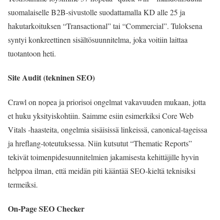
suomalaiselle B2B‑sivustolle suodattamalla KD alle 25 ja
hakutarkoituksen “Transactional” tai “Commercial”. Tuloksena
syntyi konkreettinen sisältösuunnitelma, joka voitiin laittaa
tuotantoon heti.
Site Audit (tekninen SEO)
Crawl on nopea ja priorisoi ongelmat vakavuuden mukaan, jotta
et huku yksityiskohtiin. Saimme esiin esimerkiksi Core Web
Vitals ‑haasteita, ongelmia sisäisissä linkeissä, canonical‑tageissa
ja hreflang‑toteutuksessa. Niin kutsutut “Thematic Reports”
tekivät toimenpidesuunnitelmien jakamisesta kehittäjille hyvin
helppoa ilman, että meidän piti kääntää SEO‑kieltä teknisiksi
termeiksi.
On-Page SEO Checker