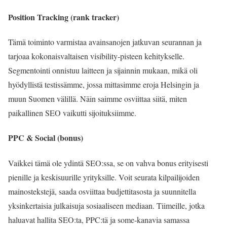
Position Tracking (rank tracker)
Tämä toiminto varmistaa avainsanojen jatkuvan seurannan ja
tarjoaa kokonaisvaltaisen visibility‑pisteen kehitykselle.
Segmentointi onnistuu laitteen ja sijainnin mukaan, mikä oli
hyödyllistä testissämme, jossa mittasimme eroja Helsingin ja
muun Suomen välillä. Näin saimme osviittaa siitä, miten
paikallinen SEO vaikutti sijoituksiimme.
PPC & Social (bonus)
Vaikkei tämä ole ydintä SEO:ssa, se on vahva bonus erityisesti
pienille ja keskisuurille yrityksille. Voit seurata kilpailijoiden
mainostekstejä, saada osviittaa budjettitasosta ja suunnitella
yksinkertaisia julkaisuja sosiaaliseen mediaan. Tiimeille, jotka
haluavat hallita SEO:ta, PPC:tä ja some‑kanavia samassa