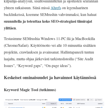
kilpailija‑analyysin, sisältösuunnittelun ja sijoitusten seurannan
yhteen ratkaisuun. Siinä missä
Ahrefs
on legendaarinen
backlinkeissä, koemme SEMrushin vahvimmaksi, kun haluat
suunnitella ja toteuttaa koko SEO‑strategiasi tiimirajat
ylittäen
.
Testasimme SEMrushia Windows 11‑PC:llä ja MacBookilla
(Chrome/Safari). Käyttöönotto vei alle 10 minuuttia sisältäen
projektin, crawlauksen ja avainsanat. Hallintapaneeli tuntuu
laajalta, mutta ohjaa järkevästi tarkistuslistoilla (“Site Audit
Issues”, “Keyword gaps”, “On‑page ideas”).
Keskeiset ominaisuudet ja havainnot käytännössä
Keyword Magic Tool (tutkimus)