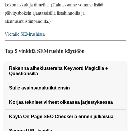
kokonaiskuluja tiimeiltä. (Halutessanne voimme lisätä
päivitysboksin ajantasaisilla listahinnoilla ja
alennusmuistiinpanoilla.)
Vieraile SEMrushissa
Top 5 vinkkiä SEMrushin käyttöön
Rakenna aiheklustereita Keyword Magicilla +
Questionsilla
Sulje avainsanakuilut ensin
Korjaa tekniset virheet oikeassa järjestyksessä
Käytä On-Page SEO Checkeriä ennen julkaisua
Seuraa URL‑tasolla