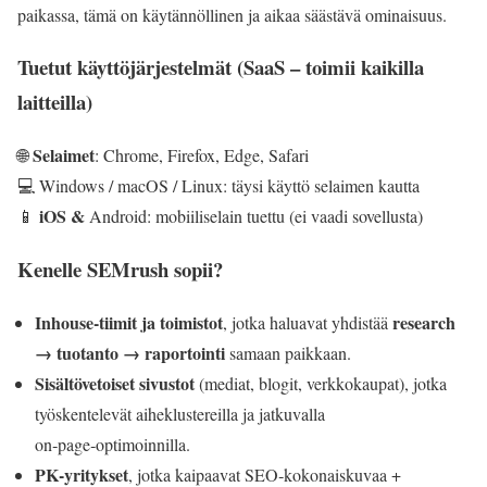
paikassa, tämä on käytännöllinen ja aikaa säästävä ominaisuus.
Tuetut käyttöjärjestelmät (SaaS – toimii kaikilla
laitteilla)
Selaimet
🌐
: Chrome, Firefox, Edge, Safari
💻 Windows / macOS / Linux: täysi käyttö selaimen kautta
iOS &
📱
Android: mobiiliselain tuettu (ei vaadi sovellusta)
Kenelle SEMrush sopii?
Inhouse‑tiimit ja toimistot
research
, jotka haluavat yhdistää
→ tuotanto → raportointi
samaan paikkaan.
Sisältövetoiset sivustot
(mediat, blogit, verkkokaupat), jotka
työskentelevät aiheklustereilla ja jatkuvalla
on‑page‑optimoinnilla.
PK‑yritykset
, jotka kaipaavat SEO‑kokonaiskuvaa +