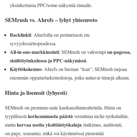
yksinkertaisia PPC/some‑näkymiä rinnalle.
SEMrush vs. Ahrefs – lyhyt yhteenveto
Backlinkit
: Ahrefsilla on perinteisesti etu
syvyydessä/nopeudessa.
All‑in‑one‑markkinointi
on‑pagessa,
: SEMrush on vahvempi
sisältötyönkulussa ja PPC‑näkymissä
.
Käyttökokemus
: Ahrefs on hieman “lean”; SEMrush tarjoaa
enemmän oppaita/tarkistuslistoja, jotka auttavat tiimejä alkuun.
Hinta ja lisenssit (lyhyesti)
SEMrush on premium‑suite kuukausihinnoittelulla. Hinta on
korkeammasta päästä
tyypillisesti
verrattuna niche‑työkaluihin,
korvaa useita yksittäistyökaluja
mutta
(tutkimus, auditointi,
on‑page, seuranta), mikä voi käytännössä pienentää