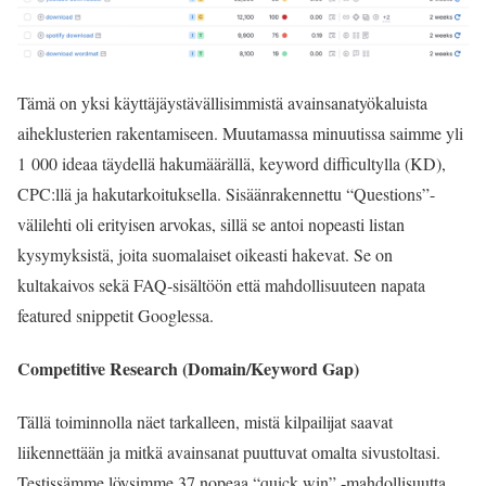
Tämä on yksi käyttäjäystävällisimmistä avainsanatyökaluista
aiheklusterien rakentamiseen. Muutamassa minuutissa saimme yli
1 000 ideaa täydellä hakumäärällä, keyword difficultylla (KD),
CPC:llä ja hakutarkoituksella. Sisäänrakennettu “Questions”-
välilehti oli erityisen arvokas, sillä se antoi nopeasti listan
kysymyksistä, joita suomalaiset oikeasti hakevat. Se on
kultakaivos sekä FAQ‑sisältöön että mahdollisuuteen napata
featured snippetit Googlessa.
Competitive Research (Domain/Keyword Gap)
Tällä toiminnolla näet tarkalleen, mistä kilpailijat saavat
liikennettään ja mitkä avainsanat puuttuvat omalta sivustoltasi.
Testissämme löysimme 37 nopeaa “quick win” ‑mahdollisuutta