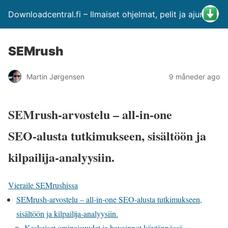
Downloadcentral.fi – Ilmaiset ohjelmat, pelit ja ajurit
SEMrush
Martin Jørgensen
9 måneder ago
SEMrush-arvostelu – all‑in‑one
SEO‑alusta tutkimukseen, sisältöön ja
kilpailija‑analyysiin.
Vieraile SEMrushissa
SEMrush-arvostelu – all‑in‑one SEO‑alusta tutkimukseen,
sisältöön ja kilpailija‑analyysiin.
Keskeiset ominaisuudet ja havainnot käytännössä