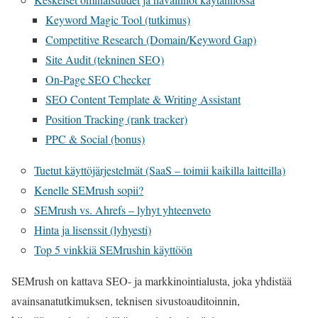
Keyword Magic Tool (tutkimus)
Competitive Research (Domain/Keyword Gap)
Site Audit (tekninen SEO)
On-Page SEO Checker
SEO Content Template & Writing Assistant
Position Tracking (rank tracker)
PPC & Social (bonus)
Tuetut käyttöjärjestelmät (SaaS – toimii kaikilla laitteilla)
Kenelle SEMrush sopii?
SEMrush vs. Ahrefs – lyhyt yhteenveto
Hinta ja lisenssit (lyhyesti)
Top 5 vinkkiä SEMrushin käyttöön
SEMrush on kattava SEO- ja markkinointialusta, joka yhdistää
avainsanatutkimuksen, teknisen sivustoauditoinnin,