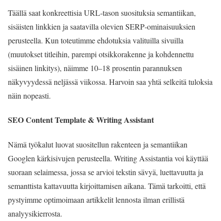
Täällä saat konkreettisia URL‑tason suosituksia semantiikan,
sisäisten linkkien ja saatavilla olevien SERP‑ominaisuuksien
perusteella. Kun toteutimme ehdotuksia valituilla sivuilla
(muutokset titleihin, parempi otsikkorakenne ja kohdennettu
sisäinen linkitys), näimme 10–18 prosentin parannuksen
näkyvyydessä neljässä viikossa. Harvoin saa yhtä selkeitä tuloksia
näin nopeasti.
SEO Content Template & Writing Assistant
Nämä työkalut luovat suositellun rakenteen ja semantiikan
Googlen kärkisivujen perusteella. Writing Assistantia voi käyttää
suoraan selaimessa, jossa se arvioi tekstin sävyä, luettavuutta ja
semanttista kattavuutta kirjoittamisen aikana. Tämä tarkoitti, että
pystyimme optimoimaan artikkelit lennosta ilman erillistä
analyysikierrosta.