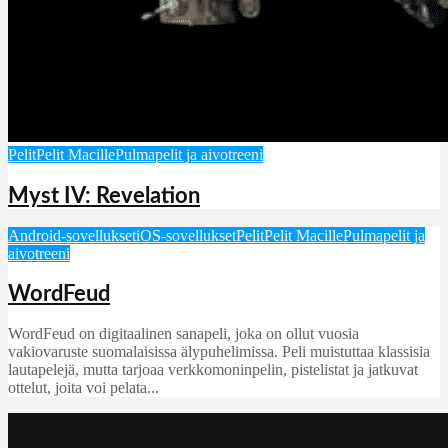
Pelit
Pelit Macille
Pulmapelit ja aivotreeni
Myst IV: Revelation
Android-sovellukset
iOS-sovellukset
Pelit
Pelit Macille
Pulmapelit ja
aivotreeni
WordFeud
WordFeud on digitaalinen sanapeli, joka on ollut vuosia
vakiovaruste suomalaisissa älypuhelimissa. Peli muistuttaa klassisia
lautapelejä, mutta tarjoaa verkkomoninpelin, pistelistat ja jatkuvat
ottelut, joita voi pelata...