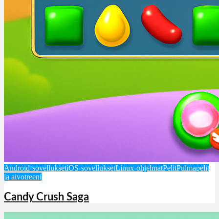
Android-sovellukset
iOS-sovellukset
Linux-ohjelmat
Pelit
Pulmapelit
ja aivotreeni
Candy Crush Saga