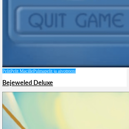
Pelit
Pelit Macille
Pulmapelit ja aivotreeni
Bejeweled Deluxe