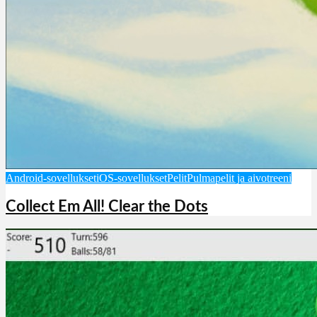
Android-sovellukset
iOS-sovellukset
Pelit
Pulmapelit ja aivotreeni
Collect Em All! Clear the Dots