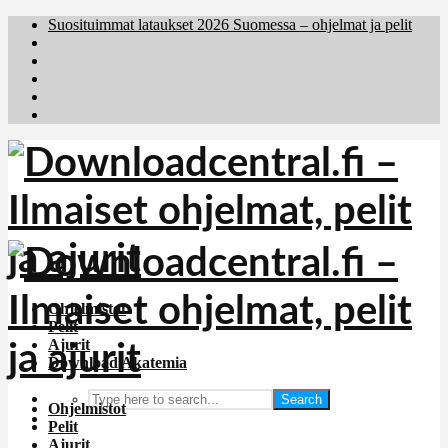
Suosituimmat lataukset 2026 Suomessa – ohjelmat ja pelit
Brafiler.se
Downloadcentral.no
Deutschedownloads.de
Download.dk
Holyfile.com
Ohjelmistot
Pelit
Ajurit
Download Akatemia
Search
Ohjelmistot
Pelit
Ajurit