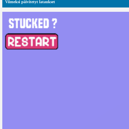
Viimeksi päivitetyt lataukset