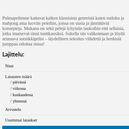
Pulmapelimme kattavat kaiken klassisista genreistä kuten sudoku ja
mahjong aina luoviin peleihin, joissa on uusia ja jännittäviä
konsepteja. Mukana on sekä pelejä lyhyisiin taukoihin että sellaisia,
jotka imaisevat sinut tuntikausiksi. Sukella siis valikoimaan ja löydä
seuraava suosikkipelisi – täydellinen sekoitus viihdettä ja henkistä
jumppaa odottaa sinua!
Lajittelu:
Nimi
Latausten määrä
/ päivässä
/ viikossa
/ kuukaudessa
/ yhteensä
Arvostelu
Uusimmat lataukset