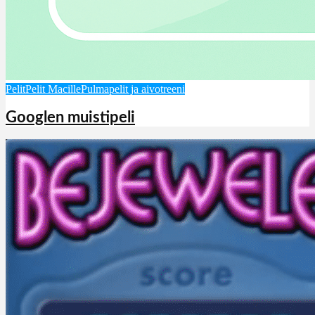
Pelit
Pelit Macille
Pulmapelit ja aivotreeni
Googlen muistipeli