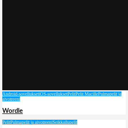
Android-sovellukset
iOS-sovellukset
Pelit
Pelit Macille
Pulmapelit ja
aivotreeni
Wordle
Pelit
Pulmapelit ja aivotreeni
Seikkailupelit