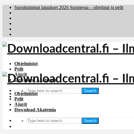
Suosituimmat lataukset 2026 Suomessa – ohjelmat ja pelit
Brafiler.se
Downloadcentral.no
Deutschedownloads.de
Download.dk
Holyfile.com
Ohjelmistot
Pelit
Ajurit
Download Akatemia
Search
Ohjelmistot
Pelit
Ajurit
Download Akatemia
Search