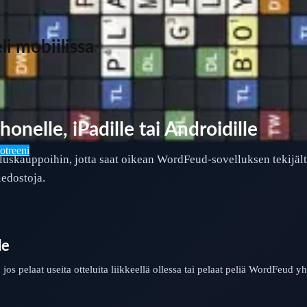
i mobiilissa
nelle, iPadille tai Androidille
otreeni
lluskauppoihin, jotta saat oikean WordFeud-sovelluksen tekijäl
iedostoja.
le
, jos pelaat useita otteluita liikkeellä ollessa tai pelaat peliä WordFeud 