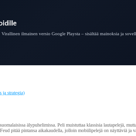
idille
. Virallinen ilmainen versio Google Playsta – sisältää mainoksia ja sovell
ja strategia)
malaisissa älypuhelimissa. Peli muistuttaa klassisia lautapelejä, mutta t
 pitää pintansa aikakaudella, jolloin mobiilipelejä on näyttäviä ja vau