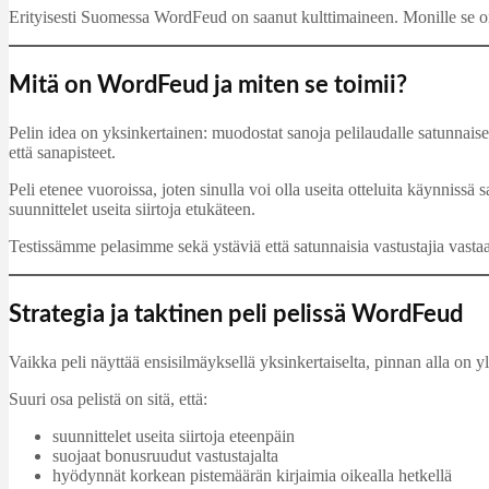
Erityisesti Suomessa WordFeud on saanut kulttimaineen. Monille se on ren
Mitä on WordFeud ja miten se toimii?
Pelin idea on yksinkertainen: muodostat sanoja pelilaudalle satunnaisest
että sanapisteet.
Peli etenee vuoroissa, joten sinulla voi olla useita otteluita käynnissä s
suunnittelet useita siirtoja etukäteen.
Testissämme pelasimme sekä ystäviä että satunnaisia vastustajia vastaan
Strategia ja taktinen peli pelissä WordFeud
Vaikka peli näyttää ensisilmäyksellä yksinkertaiselta, pinnan alla on yll
Suuri osa pelistä on sitä, että:
suunnittelet useita siirtoja eteenpäin
suojaat bonusruudut vastustajalta
hyödynnät korkean pistemäärän kirjaimia oikealla hetkellä