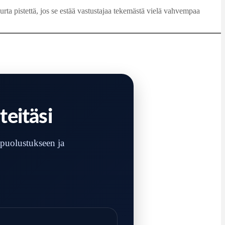
ta pistettä, jos se estää vastustajaa tekemästä vielä vahvempaa
teitäsi
 puolustukseen ja