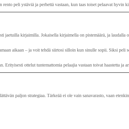
to peli ystäviä ja perhettä vastaan, kun taas toiset pelaavat hyvin kilpai
i jaetuilla kirjaimilla. Jokaisella kirjaimella on pistemäärä, ja laudalla 
amaan aikaan – ja voit tehdä siirtosi silloin kun sinulle sopii. Siksi peli 
. Erityisesti ottelut tuntemattomia pelaajia vastaan toivat haastetta ja 
ättävän paljon strategiaa. Tärkeää ei ole vain sanavarasto, vaan etenkin s