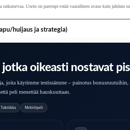
atkaisevaa. Usein on parempi estää vaarallinen avaus kuin jahdata suur
pu/huijaus ja strategia)
 jotka oikeasti nostavat pis
ja, joita käytimme testissämme – painotus bonusruutuihin,
ttä peli menettää hauskuuttaan.
Taktiikka
Mobiilipeli