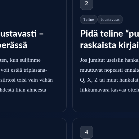
2
Teline
Joustavuus
ustavasti –
Pidä teline “p
perässä
raskaista kirja
iten, kun suljimme
Jos jumitut useisiin hankal
 voit estää triplasana-
muuttuvat nopeasti ennalta
iirtosi toisi vain vähän
Q, X, Z tai muut hankalat 
hdestä liian ahneesta
liikkumavara kasvaa otte
4