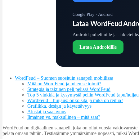
Google Play · Android
Lataa WordFeud Andro
Android-puhelimille ja -tableteille
Lataa Androidille
WordFeud – Suomen suosituin sanapeli mobiilissa
Mitä on WordFeud ja miten se toimii?
Strategia ja taktinen peli pelissä WordFeud
Top 5 vinkkiä ja kysymystä peliin WordFeud (apu/huijaus 
WordFeud – huijaus: onko sitä ja mikä on reilua?
Grafiikka, design ja käytettävyys
Alustat ja saatavuus
Ilmainen vs. maksullinen – mitä saat?
WordFeud on digitaalinen sanapeli, joka on ollut vuosia vakiovaruste suo
pelata omaan tahtiin. Testissämme ymmärsimme nopeasti, miksi WordFeud