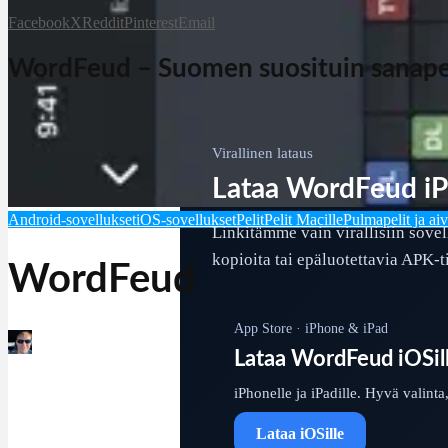
Facebook
X
Reddit
Pinterest
Email
WordFeud – Suomen suosituin sanapel
Virallinen lataus
Lataa WordFeud iPho
Android-sovellukset
iOS-sovellukset
Pelit
Pelit Macille
Pulmapelit ja aiv
Linkitämme vain virallisiin sove
kopioita tai epäluotettavia APK-t
WordFeud
App Store · iPhone & iPad
Martin Jørgensen
Lataa WordFeud iOSil
april 25, 2026
iPhonelle ja iPadille. Hyvä valinta
Lataa iOSille