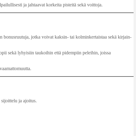
lullisesti ja jahtaavat korkeita pisteitä sekä voittoja.
on bonusruutuja, jotka voivat kaksin- tai kolminkertaistaa sekä kirjain-
sopii sekä lyhyisiin taukoihin että pidempiin peleihin, joissa
arvaamattomuutta.
ijoittelu ja ajoitus.