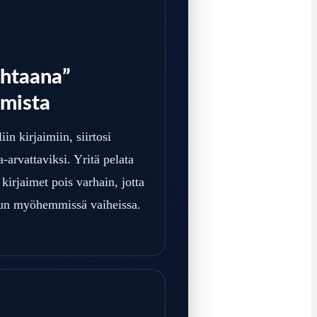
uhtaana”
imista
iin kirjaimiin, siirtosi
-arvattaviksi. Yritä pelata
kirjaimet pois varhain, jotta
lun myöhemmissä vaiheissa.