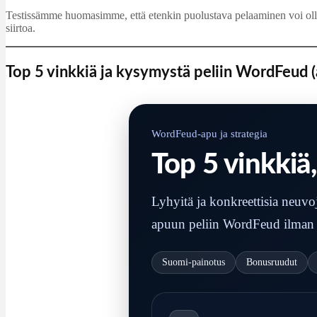
Testissämme huomasimme, että etenkin puolustava pelaaminen voi olla r
siirtoa.
Top 5 vinkkiä ja kysymystä peliin WordFeud (a
WordFeud-apu ja strategia
Top 5 vinkkiä,
Lyhyitä ja konkreettisia neuvo
apuun peliin WordFeud ilman e
Suomi-painotus
Bonusruudut