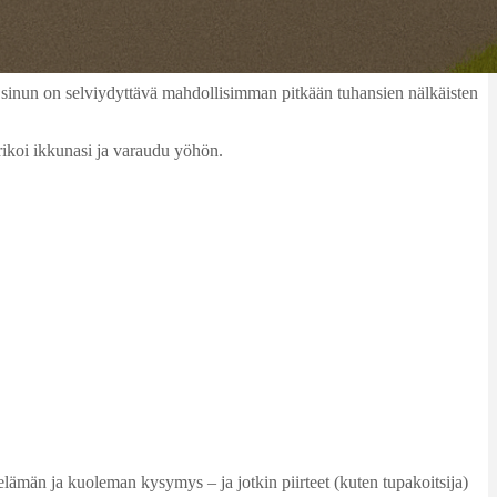
sä sinun on selviydyttävä mahdollisimman pitkään tuhansien nälkäisten
arrikoi ikkunasi ja varaudu yöhön.
elämän ja kuoleman kysymys – ja jotkin piirteet (kuten tupakoitsija)