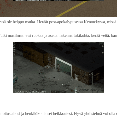
i edessä ole helppo matka. Heräät post-apokalyptisessa Kentuckyssa, mis
. Tutki maailmaa, etsi ruokaa ja aseita, rakenna tukikohta, kerää vettä, b
aloitustaitosi ja henkilökohtaiset heikkoutesi. Hyvä yhdistelmä voi olla 