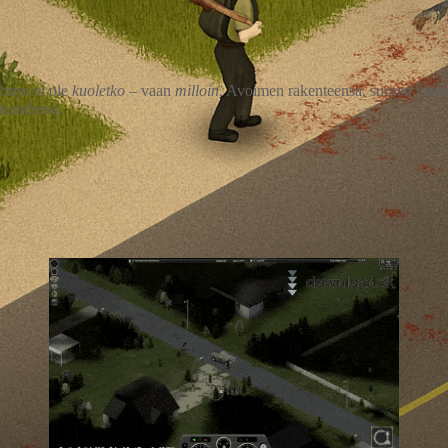
symys ei ole
kuoletko
– vaan
milloin
. Avoimen rakenteensa, suuren vapau
skuudessa.