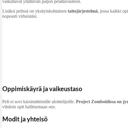
vaikuttavat yllättävän paljon pelattavuuteen.
Lisäksi pelissä on yksityiskohtainen
taitojärjestelmä
, jossa kaikki o
nopeasti virheistäsi.
Oppimiskäyrä ja vaikeustaso
Peli ei sovi kärsimättömille aloittelijoille.
Project Zomboidissa on j
vihdoin opit hallitsemaan sen.
Modit ja yhteisö