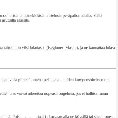
ottorista tai äänekkäästä taistelusta pesäpallomailalla. Vältä
asutuilla alueilla.
oka taitoon on viisi lukutasoa (Beginner–Master), ja ne kannattaa lukea
 negatiivisia piirteitä uutena pelaajana – niiden kompensoiminen on
te” taas voivat aiheuttaa nopeasti ongelmia, jos et hallitse ruoan
tejä. Poistamalla portaat ja korvaamalla ne köysillä tai sheet ropes -