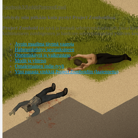
Facebook
X
Reddit
Pinterest
Email
Selviydy niin pitkään kuin pystyt Project Zomboidissa.
Project Zomboid
on syvä ja brutaali selviytymiskauhupeli, jossa ky
kulttimaineen zombigenren ja hardcore-selviytymispelien ystävien ke
Avoin maailma täynnä vaaroja
Hahmonkehitys seurauksineen
Oppimiskäyrä ja vaikeustaso
Modit ja yhteisö
Omaleimainen indie-tyyli
Viisi parasta vinkkiä Project Zomboidiin (laajennettu)