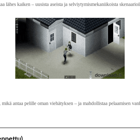
taa lähes kaiken – uusista aseista ja selviytymismekaniikoista skenaari
ty, mikä antaa pelille oman viehätyksen – ja mahdollistaa pelaamisen va
ennettu)