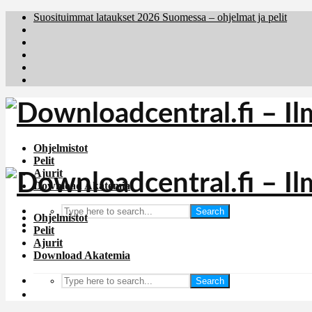
Suosituimmat lataukset 2026 Suomessa – ohjelmat ja pelit
Brafiler.se
Downloadcentral.no
Deutschedownloads.de
Download.dk
Holyfile.com
Ohjelmistot
Pelit
Ajurit
Download Akatemia
Search
Ohjelmistot
Pelit
Ajurit
Download Akatemia
Search