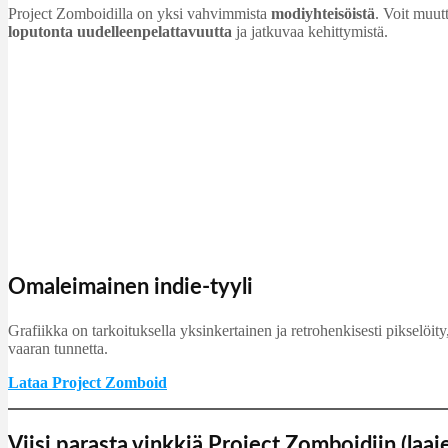
Project Zomboidilla on yksi vahvimmista
modiyhteisöistä
. Voit muut
loputonta uudelleenpelattavuutta
ja jatkuvaa kehittymistä.
Omaleimainen indie-tyyli
Grafiikka on tarkoituksella yksinkertainen ja retrohenkisesti pikselöi
vaaran tunnetta.
Lataa Project Zomboid
Viisi parasta vinkkiä Project Zomboidiin (laaj