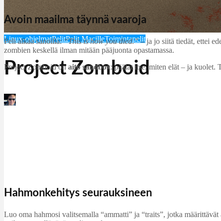
Avoin maailma täynnä vaaroja
Linux-ohjelmat
Pelit
Pelit Macille
Toimintapelit
Peli alkaa sanoilla:
“This is how you died.”
– ja jo siitä tiedät, ette
zombien keskellä ilman mitään pääjuonta opastamassa.
Project Zomboid
Project Zomboid on
aito sandbox
: päätät itse, miten elät – ja kuolet
Martin Jørgensen
oktober 31, 2025
Hahmonkehitys seurauksineen
Luo oma hahmosi valitsemalla “ammatti” ja “traits”, jotka määrittävät 