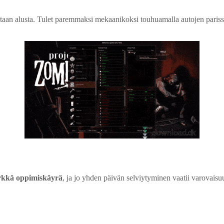
pitaan alusta. Tulet paremmaksi mekaanikoksi touhuamalla autojen paris
yrkkä oppimiskäyrä
, ja jo yhden päivän selviytyminen vaatii varovaisuu