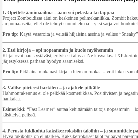
1. Opettele äänimaailma – ääni voi pelastaa tai tappaa
Project Zomboidissa ääni on keskeinen pelimekaniikka. Zombit hakeutuva
ampuma-aseita, ellet ole tehnyt suunnitelmaa – yksi sarja voi houkutel
Pro tip:
Käytä vasaroita ja veitsiä hiljaisina aseina ja valitse “Sneaky
2. Etsi kirjoja – opi nopeammin ja kuole myöhemmin
Kirjat ovat paras ystäväsi, erityisesti alussa. Ne kasvattavat XP-kerto
järjestyksessä parhaan hyödyn saamiseksi.
Pro tip:
Pidä aina mukanasi kirja ja hieman ruokaa – voit lukea sama
3. Valitse piirteesi harkiten – ja ajattele pitkälle
Hahmonrakennus ei ole pelkkää kosmetiikkaa. Positiivisten ja negatiivis
hankalaa.
Esimerkki:
“Fast Learner” auttaa kehittämään taitoja nopeammin – loi
käsittelyä pelissä.
4. Perusta tukikohta kaksikerroksisiin taloihin – ja suunnittele pa
Hyvä tukikohta on elintärkeä. Kaksikerroksiset talot tarjoavat paremma