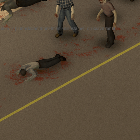
den ja painostavan tunnelman ansiosta peli on saavuttanut