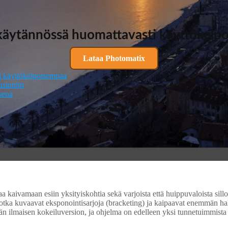
äytännössä huomattavasti käyttökelp
Lataa Photomatix
 käyttökelpoisempaa
sioniin
sena
 kaivamaan esiin yksityiskohtia sekä varjoista että huippuvaloista sil
, jotka kuvaavat eksponointisarjoja (bracketing) ja kaipaavat enemmän h
äävän ilmaisen kokeiluversion, ja ohjelma on edelleen yksi tunnetuimmi