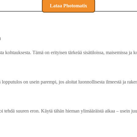
Lataa Photomatix
a
 kohtauksesta. Tämä on erityisen tärkeää sisätiloissa, maisemissa ja koht
pputulos on usein parempi, jos aloitat luonnollisesta ilmeestä ja rakenn
 voi tehdä suuren eron. Käytä tähän hieman ylimääräistä aikaa – usein ju