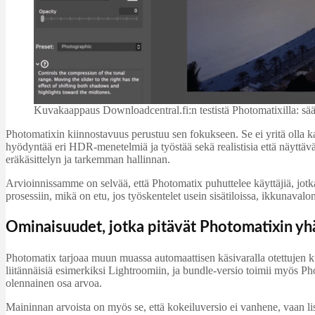
Kuvakaappaus Downloadcentral.fi:n testistä Photomatixilla: 
Photomatixin kiinnostavuus perustuu sen fokukseen. Se ei yritä olla 
hyödyntää eri HDR-menetelmiä ja työstää sekä realistisia että näyttäv
eräkäsittelyn ja tarkemman hallinnan.
Arvioinnissamme on selvää, että Photomatix puhuttelee käyttäjiä, jot
prosessiin, mikä on etu, jos työskentelet usein sisätiloissa, ikkunavalo
Ominaisuudet, jotka pitävät Photomatixin yh
Photomatix tarjoaa muun muassa automaattisen käsivaralla otettujen kuv
liitännäisiä esimerkiksi Lightroomiin, ja bundle-versio toimii myös P
olennainen osa arvoa.
Maininnan arvoista on myös se, että kokeiluversio ei vanhene, vaan li