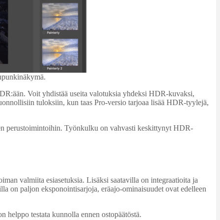
aupunkinäkymä.
 HDR:ään. Voit yhdistää useita valotuksia yhdeksi HDR-kuvaksi,
nnollisiin tuloksiin, kun taas Pro-versio tarjoaa lisää HDR-tyylejä,
ien perustoimintoihin. Työnkulku on vahvasti keskittynyt HDR-
an valmiita esiasetuksia. Lisäksi saatavilla on integraatioita ja
lla on paljon eksponointisarjoja, eräajo-ominaisuudet ovat edelleen
on helppo testata kunnolla ennen ostopäätöstä.