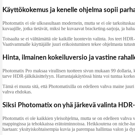
Käyttökokemus ja kenelle ohjelma sopii parh
Photomatix ei ole ulkoasultaan modernein, mutta se ei ole tarkoitusk
kuvaajille, jotka tietävät, miksi he kuvaavat bracketing-sarjoja, ja halu
Toisaalta se ei välttämättä ole kaikille luontevin valinta. Jos teet HD
Vaativammalle käyttäjälle juuri erikoistuminen tekee ohjelmasta tutus
Hinta, ilmainen kokeiluversio ja vastine rahall
Photomatix Pro maksaa virallisen tuotteen sivun mukaan 99 dollaria, kun
tarve HDR-jälkikäsittelyyn. Harrastajakäytössä hinta voi tuntua korke
Tämä ei muuta sitä, että Photomatixilla on edelleen vahva maine juur
vahva ehdokas.
Siksi Photomatix on yhä järkevä valinta HDR-
Photomatix ei ole kaikkien yleisohjelma, mutta se on edelleen vahva v
mappingissa ja tehokkaissa erätoiminnoissa. Heikkoutena on niche-luonn
haetaan: yksityiskohtaisempia kuvia ja parempaa hallintaa valon ja d