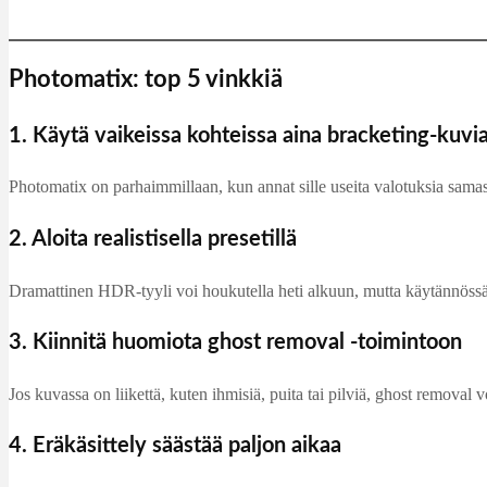
Photomatix: top 5 vinkkiä
1. Käytä vaikeissa kohteissa aina bracketing-kuvi
Photomatix on parhaimmillaan, kun annat sille useita valotuksia samasta
2. Aloita realistisella presetillä
Dramattinen HDR-tyyli voi houkutella heti alkuun, mutta käytännössä lo
3. Kiinnitä huomiota ghost removal -toimintoon
Jos kuvassa on liikettä, kuten ihmisiä, puita tai pilviä, ghost removal
4. Eräkäsittely säästää paljon aikaa