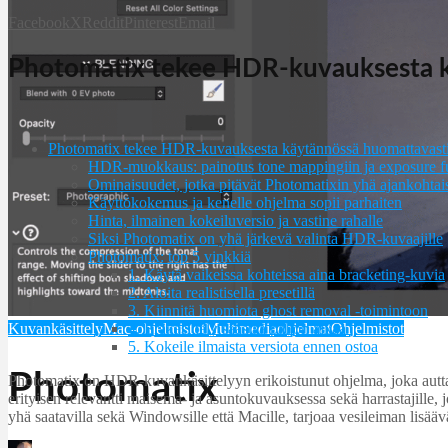
Facebook
X
Reddit
Pinterest
Email
Photomatix tekee HDR-kuvauksesta k
Photomatix tekee HDR-kuvauksesta käytännössä huomattavasti
HDR-muokkaus: painotus tone mappingiin ja exposure fu
Ominaisuudet, jotka pitävät Photomatixin yhä ajankohtai
Käyttökokemus ja kenelle ohjelma sopii parhaiten
Hinta, ilmainen kokeiluversio ja vastine rahalle
Siksi Photomatix on yhä järkevä valinta HDR-kuvaajille
Photomatix: top 5 vinkkiä
1. Käytä vaikeissa kohteissa aina bracketing-kuvia
2. Aloita realistisella presetillä
3. Kiinnitä huomiota ghost removal -toimintoon
Kuvankäsittely
Mac-ohjelmistot
Multimediaohjelmat
Ohjelmistot
4. Eräkäsittely säästää paljon aikaa
5. Kokeile ilmaista versiota ennen ostoa
Photomatix
Photomatix on HDR-kuvankäsittelyyn erikoistunut ohjelma, joka auttaa
erityisen relevantti maisema- ja asuntokuvauksessa sekä harrastajille
yhä saatavilla sekä Windowsille että Macille, tarjoaa vesileiman lis