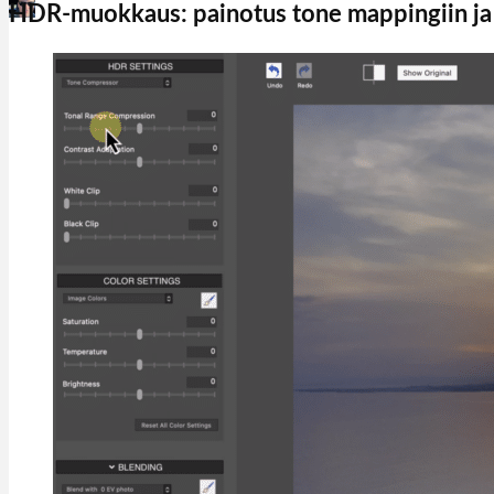
Martin Jørgensen
HDR-muokkaus: painotus tone mappingiin ja 
april 5, 2026