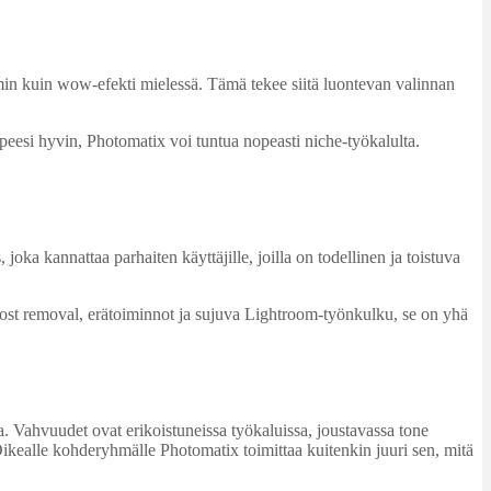
min kuin wow-efekti mielessä. Tämä tekee siitä luontevan valinnan
arpeesi hyvin, Photomatix voi tuntua nopeasti niche-työkalulta.
oka kannattaa parhaiten käyttäjille, joilla on todellinen ja toistuva
host removal, erätoiminnot ja sujuva Lightroom-työnkulku, se on yhä
. Vahvuudet ovat erikoistuneissa työkaluissa, joustavassa tone
 Oikealle kohderyhmälle Photomatix toimittaa kuitenkin juuri sen, mitä