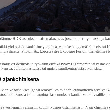
säädämme HDR-asetuksia maisemakuvassa, jossa on auringonlasku ja k
kaikki yhdessä -kuvankäsittelyohjelma, vaan keskittyy määrätietoisesti
ämpiä ilmeitä. Photomatix korostaa itse Exposure Fusion -menetelmää luo
ka haluavat dedikoidun työkalun eivätkä tyydy Lightroomin tai vastaav
n kanssa, auringonlaskuissa tai muissa suurikontrastisissa kohteissa.
ä ajankohtaisena
ien kohdistuksen, ghost removal -toiminnon, eräkäsittelyn sekä valikoim
hotoshopin kanssa tone mapping -laajennuksen kautta. Valokuvaajille, joi
sää vesileiman valmiisiin kuviin, kunnes ostat lisenssin. Näin ohjelmaa 