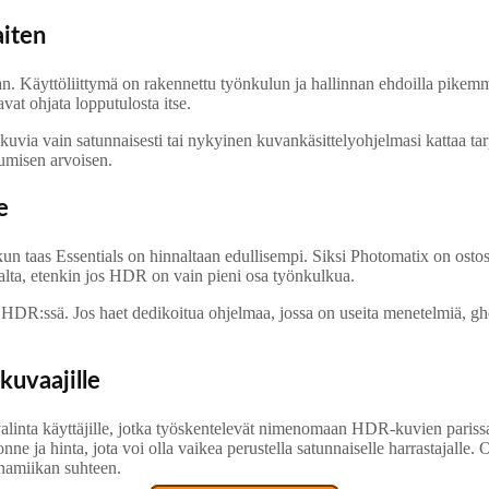
aiten
aan. Käyttöliittymä on rakennettu työnkulun ja hallinnan ehdoilla pikem
avat ohjata lopputulosta itse.
R-kuvia vain satunnaisesti tai nykyinen kuvankäsittelyohjelmasi kattaa t
tumisen arvoisen.
e
 taas Essentials on hinnaltaan edullisempi. Siksi Photomatix on ostos, j
alta, etenkin jos HDR on vain pieni osa työnkulkua.
i HDR:ssä. Jos haet dedikoitua ohjelmaa, jossa on useita menetelmiä, g
kuvaajille
alinta käyttäjille, jotka työskentelevät nimenomaan HDR-kuvien parissa
e ja hinta, jota voi olla vaikea perustella satunnaiselle harrastajalle.
ynamiikan suhteen.