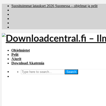
Suosituimmat lataukset 2026 Suomessa – ohjelmat ja pelit
Brafiler.se
Downloadcentral.no
Deutschedownloads.de
Download.dk
Holyfile.com
Ohjelmistot
Pelit
Ajurit
Download Akatemia
Search