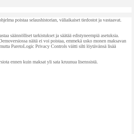
ohjelma poistaa selaushistorian, väliaikaiset tiedostot ja vastaavat.
staa säännölliset tarkistukset ja säätää edistyneempiä asetuksia.
. Demoversiossa näitä ei voi poistaa, emmekä usko monen maksavan
utta ParetoLogic Privacy Controls väitti silti löytävänsä lisää
iota ennen kuin maksat yli sata kruunua lisenssistä.