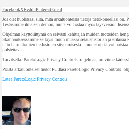
Facebook
X
Reddit
Pinterest
Email
Jos olet huolissasi siitä, mitä arkaluonteisia tietoja tietokoneellasi on,
Testasimme ilmaisen demon, mutta voit ostaa myös täysversion lisenss
Ohjelman käyttöliittymä on selvästi kehittäjän muiden tuotteiden henge
Skannauksessamme se löysi muun muassa selaushistorian ja erilaisia
näin harmittomien tiedostojen siivoamisesta – monet niistä voi poistaa 
poistettavaa.
Tarvitsetko ParetoLogic Privacy Controls -ohjelmaa, on viime kädessä
Poista arkaluonteiset tiedot PC:ltäsi ParetoLogic Privacy Controls -oh
Lataa ParetoLogic Privacy Controls