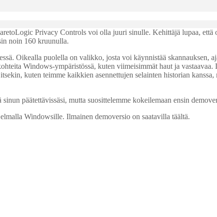
 ParetoLogic Privacy Controls voi olla juuri sinulle. Kehittäjä lupaa, että 
in noin 160 kruunulla.
ssä. Oikealla puolella on valikko, josta voi käynnistää skannauksen, aja
 kohteita Windows-ympäristössä, kuten viimeisimmät haut ja vastaavaa
itsekin, kuten teimme kaikkien asennettujen selainten historian kanssa, m
 sinun päätettävissäsi, mutta suosittelemme kokeilemaan ensin demovers
jelmalla Windowsille. Ilmainen demoversio on saatavilla täältä.