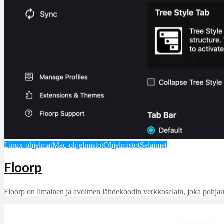
Linux-ohjelmat
Mac-ohjelmistot
Ohjelmistot
Selaimet
Floorp
Floorp on ilmainen ja avoimen lähdekoodin verkkoselain, joka pohjautuu