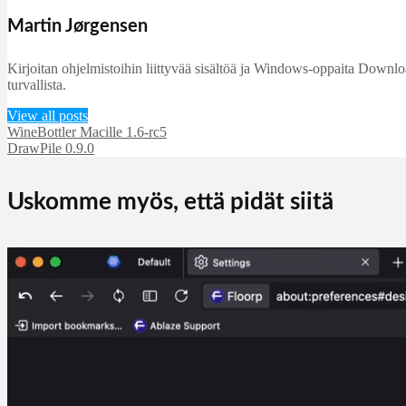
Martin Jørgensen
Kirjoitan ohjelmistoihin liittyvää sisältöä ja Windows-oppaita DownloadC
turvallista.
View all posts
WineBottler Macille 1.6-rc5
DrawPile 0.9.0
Uskomme myös, että pidät siitä