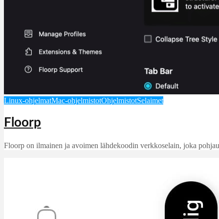
Linux-ohjelmat
Mac-ohjelmistot
Ohjelmistot
Selaimet
Floorp
Floorp on ilmainen ja avoimen lähdekoodin verkkoselain, joka pohjautuu