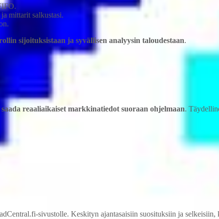
FIFO.
a mittarit salkustasi.
on.
ollin sijoituksistaan ja syvällisen analyysin taloudestaan
.
ja saada reaaliaikaiset markkinatiedot suoraan ohjelmaan
. Täydelline
entral.fi-sivustolle. Keskityn ajantasaisiin suosituksiin ja selkeisiin, 