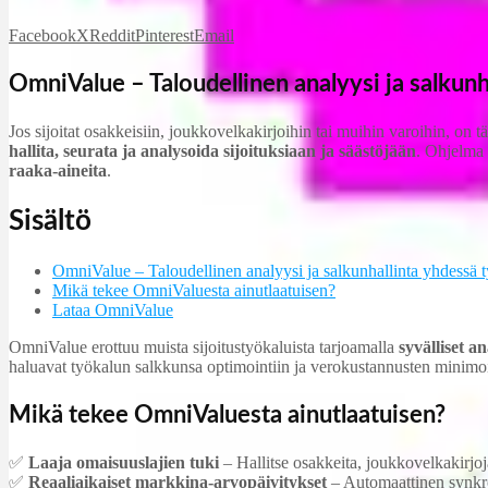
Facebook
X
Reddit
Pinterest
Email
OmniValue – Taloudellinen analyysi ja salkunh
Jos sijoitat osakkeisiin, joukkovelkakirjoihin tai muihin varoihin, on 
hallita, seurata ja analysoida sijoituksiaan ja säästöjään
. Ohjelma 
raaka-aineita
.
Sisältö
OmniValue – Taloudellinen analyysi ja salkunhallinta yhdessä t
Mikä tekee OmniValuesta ainutlaatuisen?
Lataa OmniValue
OmniValue erottuu muista sijoitustyökaluista tarjoamalla
syvälliset an
haluavat työkalun salkkunsa optimointiin ja verokustannusten minimo
Mikä tekee OmniValuesta ainutlaatuisen?
✅
Laaja omaisuuslajien tuki
– Hallitse osakkeita, joukkovelkakirjoja
✅
Reaaliaikaiset markkina-arvopäivitykset
– Automaattinen synkro