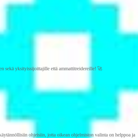
n sekä yksityissijoittajille että ammattitreidereille! 🚀
käytännöllisiin ohjeisiin, jotta oikean ohjelmiston valinta on helppoa ja