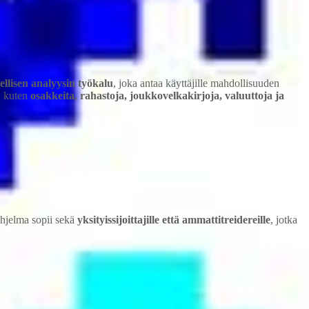
ellisen analyysin työkalu
, joka antaa käyttäjille mahdollisuuden
, kuten
osakkeita, rahastoja, joukkovelkakirjoja, valuuttoja ja
Ohjelma sopii sekä
yksityissijoittajille että ammattitreidereille
, jotka