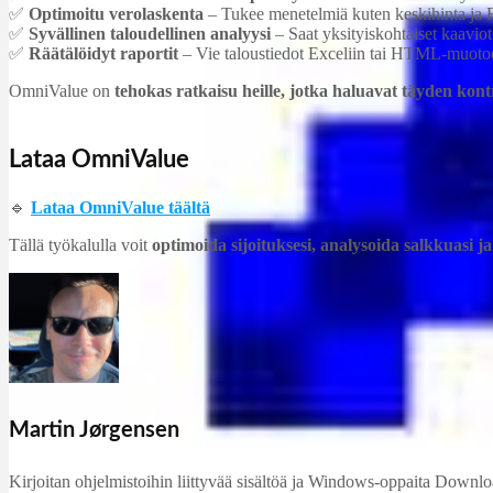
✅
Optimoitu verolaskenta
– Tukee menetelmiä kuten keskihinta ja 
✅
Syvällinen taloudellinen analyysi
– Saat yksityiskohtaiset kaaviot j
✅
Räätälöidyt raportit
– Vie taloustiedot Exceliin tai HTML-muoto
OmniValue on
tehokas ratkaisu heille, jotka haluavat täyden kontr
Lataa OmniValue
🔹
Lataa OmniValue täältä
Tällä työkalulla voit
optimoida sijoituksesi, analysoida salkkuasi 
Martin Jørgensen
Kirjoitan ohjelmistoihin liittyvää sisältöä ja Windows-oppaita DownloadC