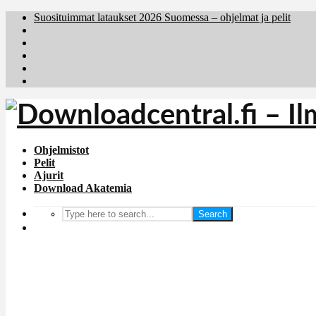
Suosituimmat lataukset 2026 Suomessa – ohjelmat ja pelit
Brafiler.se
Downloadcentral.no
Deutschedownloads.de
Download.dk
Holyfile.com
Ohjelmistot
Pelit
Ajurit
Download Akatemia
Search