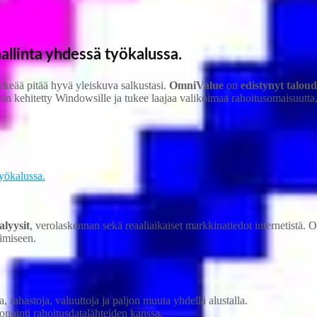
allinta yhdessä työkalussa
.
tärkeää pitää hyvä yleiskuva salkustasi.
OmniValue
on
edistynyt taloud
on kehitetty Windowsille ja tukee laajaa valikoimaa rahoitusomaisuutta
yökalussa.
alyysit
, verolaskennan sekä reaaliaikaiset markkinatiedot internetistä. 
imiseen.
, rahastoja, valuuttoja ja paljon muuta yhdellä alustalla.
nointi rahoitusdatalähteiden kanssa.