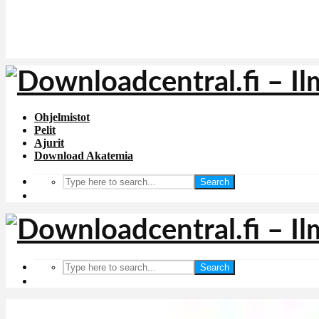
Ohjelmistot
Pelit
Ajurit
Download Akatemia
Search
Search