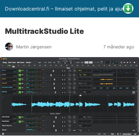
Downloadcentral.fi – Ilmaiset ohjelmat, pelit ja ajurit
MultitrackStudio Lite
Martin Jørgensen
7 måneder ago