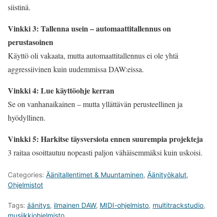
siistinä.
Vinkki 3: Tallenna usein – automaattitallennus on
perustasoinen
Käyttö oli vakaata, mutta automaattitallennus ei ole yhtä
aggressiivinen kuin uudemmissa DAW:eissa.
Vinkki 4: Lue käyttöohje kerran
Se on vanhanaikainen – mutta yllättävän perusteellinen ja
hyödyllinen.
Vinkki 5: Harkitse täysversiota ennen suurempia projekteja
3 raitaa osoittautuu nopeasti paljon vähäisemmäksi kuin uskoisi.
Categories:
Äänitallentimet & Muuntaminen
,
Äänityökalut
,
Ohjelmistot
Tags:
äänitys
,
ilmainen DAW
,
MIDI-ohjelmisto
,
multitrackstudio
,
musiikkiohjelmisto