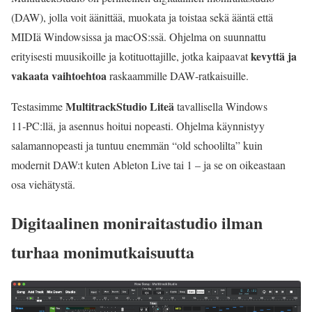
(DAW), jolla voit äänittää, muokata ja toistaa sekä ääntä että
MIDIä Windowsissa ja macOS:ssä. Ohjelma on suunnattu
kevyttä ja
erityisesti muusikoille ja kotituottajille, jotka kaipaavat
vakaata vaihtoehtoa
raskaammille DAW‑ratkaisuille.
MultitrackStudio Liteä
Testasimme
tavallisella Windows
11‑PC:llä, ja asennus hoitui nopeasti. Ohjelma käynnistyy
salamannopeasti ja tuntuu enemmän “old schoolilta” kuin
modernit DAW:t kuten Ableton Live tai 1 – ja se on oikeastaan
osa viehätystä.
Digitaalinen moniraitastudio ilman
turhaa monimutkaisuutta