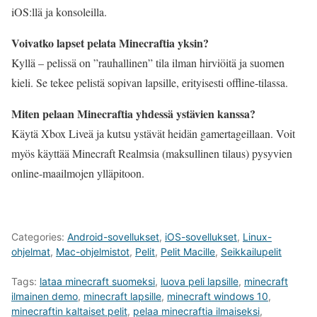
iOS:llä ja konsoleilla.
Voivatko lapset pelata Minecraftia yksin?
Kyllä – pelissä on ”rauhallinen” tila ilman hirviöitä ja suomen
kieli. Se tekee pelistä sopivan lapsille, erityisesti offline-tilassa.
Miten pelaan Minecraftia yhdessä ystävien kanssa?
Käytä Xbox Liveä ja kutsu ystävät heidän gamertageillaan. Voit
myös käyttää Minecraft Realmsia (maksullinen tilaus) pysyvien
online-maailmojen ylläpitoon.
Categories:
Android-sovellukset
,
iOS-sovellukset
,
Linux-
ohjelmat
,
Mac-ohjelmistot
,
Pelit
,
Pelit Macille
,
Seikkailupelit
Tags:
lataa minecraft suomeksi
,
luova peli lapsille
,
minecraft
ilmainen demo
,
minecraft lapsille
,
minecraft windows 10
,
minecraftin kaltaiset pelit
,
pelaa minecraftia ilmaiseksi
,