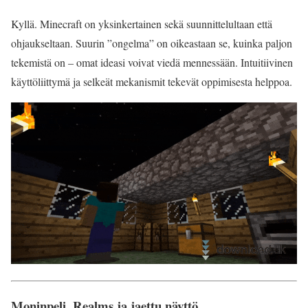
Kyllä. Minecraft on yksinkertainen sekä suunnittelultaan että
ohjaukseltaan. Suurin ”ongelma” on oikeastaan se, kuinka paljon
tekemistä on – omat ideasi voivat viedä mennessään. Intuitiivinen
käyttöliittymä ja selkeät mekanismit tekevät oppimisesta helppoa.
Moninpeli, Realms ja jaettu näyttö