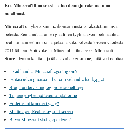
Koe Minecraft ilmaiseksi – lataa demo ja rakenna oma
maailmasi.
Minecraft
on yksi aikamme ikonisimmista ja rakastetuimmista
peleistä. Sen ainutlaatuinen graafinen tyyli ja avoin pelimaailma
ovat hurmanneet miljoonia pelaajia sukupolvesta toiseen vuodesta
Microsoft
2011 lähtien. Voit kokeilla Minecraftia ilmaiseksi
Store
-demon kautta – ja tällä sivulla kerromme, mitä voit odottaa.
Hvad handler Minecraft egentlig om?
Fantasi uden grænser – her er hvad andre har bygget
Brug i undervisning og professionelt regi
Tilgængelighed på tværs af platforme
Er det let at komme i gang?
Multiplayer, Realms og split-screen
Bliver Minecraft stadig opdateret?