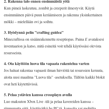
2. Rakenna talo ennen ensimmäistä yötä
Kun pimeä laskeutuu, zombit ja creeperit ilmestyvät. Käytä
ensimmäinen päivä puun keräämiseen ja rakenna yksinkertainen
mökki – mielellään ovi ja soihtu.
3. Hyödynnä pelin ”crafting guidea”
Minecraftissa on sisäänrakennettu reseptiopas. Paina
E
avataksesi
inventaarion ja katso, mitä esineitä voit tehdä käytössäsi olevista
resursseista.
4. Ota käyttöön luova tila vapaata rakentelua varten
Jos haluat rakentaa vapaasti ilman hirviöitä tai resurssien keruuta,
aloita uusi maailma ”Luova tila” -asetuksella. Tällöin kaikki blokit
ovat heti käytettävissä.
5. Pelaa ystävien kanssa crossplayn avulla
Luo maksuton Xbox Live -tili ja pelaa kavereiden kanssa –
riippumatta siitä, käyttävätkö he PC:tä, konsolia vai mobiilia.