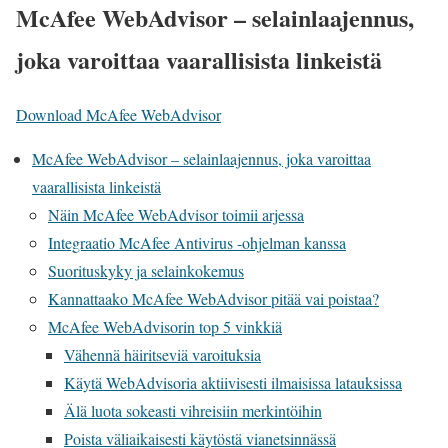
McAfee WebAdvisor – selainlaajennus,
joka varoittaa vaarallisista linkeistä
Download McAfee WebAdvisor
McAfee WebAdvisor – selainlaajennus, joka varoittaa
vaarallisista linkeistä
Näin McAfee WebAdvisor toimii arjessa
Integraatio McAfee Antivirus -ohjelman kanssa
Suorituskyky ja selainkokemus
Kannattaako McAfee WebAdvisor pitää vai poistaa?
McAfee WebAdvisorin top 5 vinkkiä
Vähennä häiritseviä varoituksia
Käytä WebAdvisoria aktiivisesti ilmaisissa latauksissa
Älä luota sokeasti vihreisiin merkintöihin
Poista väliaikaisesti käytöstä vianetsinnässä