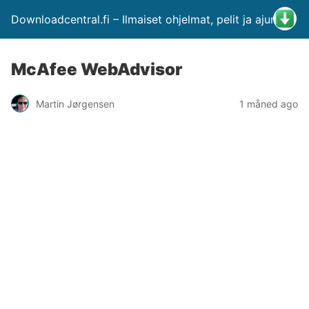
Downloadcentral.fi – Ilmaiset ohjelmat, pelit ja ajurit
McAfee WebAdvisor
Martin Jørgensen
1 måned ago