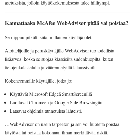
asetuksista, jolloin käyttökokemuksesta tulee hillitympi.
Kannattaako McAfee WebAdvisor pitää vai poistaa?
Se riippuu pitkälti siitä, millainen käyttäjä olet.
Aloittelijoille ja peruskäyttäjille WebAdvisor tuo todellista
lisäarvoa, koska se suojaa klassisilta sudenkuopilta, kuten
tietojenkalastelulta ja väärennetyiltä lataussivuilta.
Kokeneemmille käyttäjille, jotka jo:
Käyttävät Microsoft Edgeä SmartScreenillä
Luottavat Chromeen ja Google Safe Browsingiin
Lataavat ohjelmia tunnetuista lähteistä
…WebAdvisor on usein tarpeeton ja sen voi huoletta poistaa
käytöstä tai poistaa kokonaan ilman merkittävää riskiä.