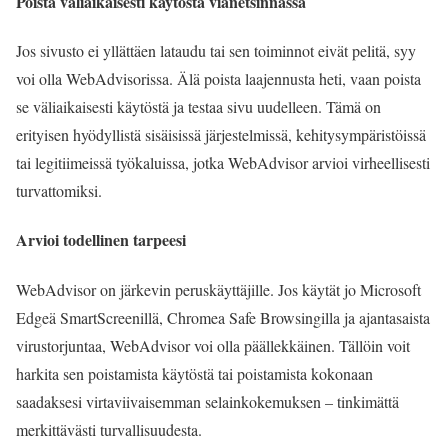
Poista väliaikaisesti käytöstä vianetsinnässä
Jos sivusto ei yllättäen lataudu tai sen toiminnot eivät pelitä, syy
voi olla WebAdvisorissa. Älä poista laajennusta heti, vaan poista
se väliaikaisesti käytöstä ja testaa sivu uudelleen. Tämä on
erityisen hyödyllistä sisäisissä järjestelmissä, kehitysympäristöissä
tai legitiimeissä työkaluissa, jotka WebAdvisor arvioi virheellisesti
turvattomiksi.
Arvioi todellinen tarpeesi
WebAdvisor on järkevin peruskäyttäjille. Jos käytät jo Microsoft
Edgeä SmartScreenillä, Chromea Safe Browsingilla ja ajantasaista
virustorjuntaa, WebAdvisor voi olla päällekkäinen. Tällöin voit
harkita sen poistamista käytöstä tai poistamista kokonaan
saadaksesi virtaviivaisemman selainkokemuksen – tinkimättä
merkittävästi turvallisuudesta.