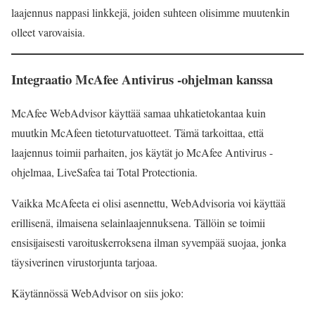
laajennus nappasi linkkejä, joiden suhteen olisimme muutenkin
olleet varovaisia.
Integraatio McAfee Antivirus -ohjelman kanssa
McAfee WebAdvisor käyttää samaa uhkatietokantaa kuin
muutkin McAfeen tietoturvatuotteet. Tämä tarkoittaa, että
laajennus toimii parhaiten, jos käytät jo McAfee Antivirus -
ohjelmaa, LiveSafea tai Total Protectionia.
Vaikka McAfeeta ei olisi asennettu, WebAdvisoria voi käyttää
erillisenä, ilmaisena selainlaajennuksena. Tällöin se toimii
ensisijaisesti varoituskerroksena ilman syvempää suojaa, jonka
täysiverinen virustorjunta tarjoaa.
Käytännössä WebAdvisor on siis joko: