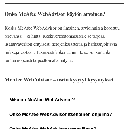
Onko McAfee WebAdvisor käytön arvoinen?
Koska McAfee WebAdvisor on ilmainen, arvioinnissa korostuu
relevanssi – ei hinta. Keskivertosuomalaiselle se tarjoaa
lisäturvaverkon erityisesti tietojenkalastelua ja harhaanjohtavia
linkkejä vastaan. Teknisesti kokeneemmille se voi kuitenkin
tuntua nopeasti tarpeettomalta hälyltä.
McAfee WebAdvisor – usein kysytyt kysymykset
Mikä on McAfee WebAdvisor?
McAfee WebAdvisor on ilmainen selainlaajennus, joka
Onko McAfee WebAdvisor itsenäinen ohjelma?
varoittaa vaarallisista sivustoista, tietojenkalastelulinkeistä ja
epävarmoista latauksista. Se toimii suoraan selaimessasi ja
Ei, McAfee WebAdvisor ei ole itsenäinen ohjelma. Se on