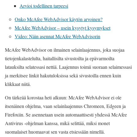
Arvioi todellinen tarpeesi
Onko McAfee WebAdvisor käytön arvoinen?
McAfee WebAdvisor – usein kysytyt kysymykset
Video: Näin asennat McAfee WebAdvisorin
McAfee WebAdvisor on ilmainen selainlaajennus, joka suojaa
tietojenkalastelulta, haitallisilta sivustoilta ja epävarmoilta
latauksilta selatessasi nettiä. Laajennus toimii suoraan selaimessasi
ja merkitsee linkit hakutuloksissa sekä sivustoilla ennen kuin
klikkaat niitä.
On tärkeää korostaa heti alkuun: McAfee WebAdvisor ei ole
itsenäinen ohjelma, vaan selainlaajennus Chromeen, Edgeen ja
Firefoxiin. Se asennetaan usein automaattisesti yhdessä McAfee
Antivirus -ohjelman kanssa, mikä selittää, miksi monet
suomalaiset huomaavat sen vasta etsiessään nimellä.