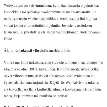
WebAdvisor on vahvimmillaan, kun lataat ilmaista ohjelmistoa,
koodekkeja tai työkaluja vanhemmilta tai niche-sivustoilta. Se
merkitsee usein valelatauspainikkeet, mainokset ja linkit, jotka
voivat johtaa ei-toivottuihin ohjelmiin. Jos näet varoituksen
lataussivulla, pysähdy ja etsi usein vaihtoehtoinen, luotettavampi
lähde.
Älä luota sokeasti vihreisiin merkintöihin
Vihreä merkintä tarkoittaa, ettei sivu ole tunnetusti vaarallinen – ei
sitä, että se olisi 100 % turvallinen. Koimme useita sivuja, jotka
olivat vihreitä mutta sisälsivät silti agressiivista mainontaa tai
kyseenalaisia lataustarjouksia. Käytä siis WebAdvisoria tukena,
älä terveellä järjellä ja kriittisellä silmällä korvaajana, etenkin kun
rahaa, kirjautumista tai latauksia on pelissä.