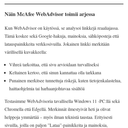
Näin McAfee WebAdvisor toimii arjessa
Kun WebAdvisor on käytössä, se analysoi linkkejä reaaliajassa.
Tämä koskee sekä Google-hakuja, mainoksia, sähköposteja että
latauspainikkeita verkkosivuilla. Jokainen linkki merkitään
värillisellä kuvakkeella:
Vihreä tarkoittaa, että sivu arvioidaan turvalliseksi
Keltainen kertoo, että sinun kannattaa olla tarkkana
Punainen merkitsee tunnettuja riskejä, kuten tietojenkalastelua,
haittaohjelmia tai harhaanjohtavaa sisältöä
Testasimme WebAdvisoria tavallisella Windows 11 -PC:llä sekä
Chromella että Edgellä. Merkinnät ilmestyivät heti ja olivat
helppoja ymmärtää – myös ilman teknistä taustaa. Erityisesti
sivuilla, joilla on paljon ”Lataa”-painikkeita ja mainoksia,