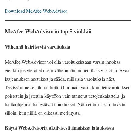
Download McAfee WebAdvisor
McAfee WebAdvisorin top 5 vinkkiä
Vähennä häiritseviä varoituksia
McAfee WebAdvisor voi olla varoituksissaan varsin innokas,
etenkin jos vierailet usein vähemmän tunnetuilla sivustoilla. Avaa
laajennuksen asetukset ja säädä, millaisia varoituksia näet.
Testissämme selailu rauhoittui huomattavasti, kun tietovaroitukset
poistettiin ja jätettiin käyttöön vain tunnetut tietojenkalastelu- ja
haittaohjelmauhat estävät ilmoitukset. Näin et turru varoituksiin
silloin, kun niillä on oikeasti merkitystä.
Käytä WebAdvisoria aktiivisesti ilmaisissa latauksissa