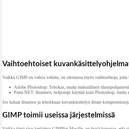
Vaihtoehtoiset kuvankäsittelyohjelma
Vaikka GIMP on vahva valinta, on olemassa myös vaihtoehtoja, joita k
Adobe Photoshop: Tehokas, mutta maksullinen tilauspohjaisesti.
Paint.NET: Ilmainen, helpompi käyttää kuin Photoshop, mutta e
Jos haluat ilmaisen ja tehokkaan kuvankäsittelyn ilman kompromisseja,
GIMP toimii useissa järjestelmissä
Vaikka tämä sivu keskittyy GIMPiin Macille, on hyvä korostaa, että 