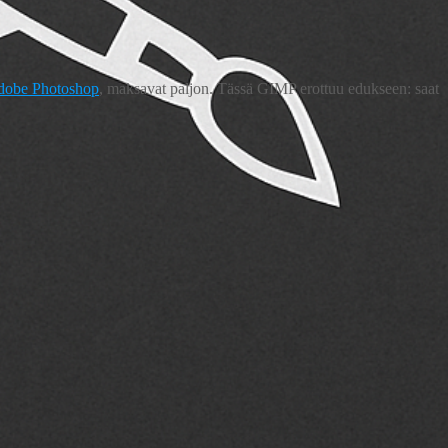
dobe Photoshop
, maksavat paljon. Tässä GIMP erottuu edukseen: saat