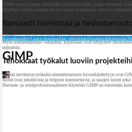
GIMP avautuu tutun näköisellä käyttöliittymällä, jonka erityisesti Ado
Ohjelma käyttää tummia sävyjä (musta ja harmaa), mikä luo ammattima
Runsaasti toimintoja ja tiedostomuot
GIMP tukee käytännössä kaikkien yleisten kuvamuotojen tuontia ja v
Kuvankäsittely
Linux-ohjelmat
Mac-ohjelmistot
Multimediaohjelmat
Ohj
Myös toiminnallisuus vakuuttaa: käytössäsi ovat edistyneet tasotoiminn
tarjoamia.
GIMP
Tehokkaat työkalut luoviin projekteih
Kaikki tarvittavat työkalut ammattimaiseen kuvankäsittelyyn ovat GI
Martin Jørgensen
Ikonit ovat intuitiivisia ja helposti tunnistettavia, ja tasojen luonti sek
november 3, 2025
Harraste- ja semiprofessionaaliseen käyttöön GIMP on enemmän kuin r