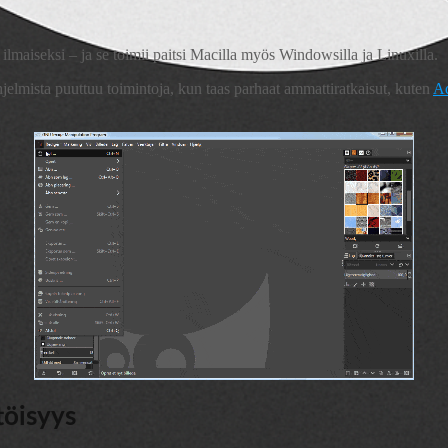
n ilmaiseksi – ja se toimii paitsi Macilla myös Windowsilla ja Linuxilla.
jelmista puuttuu toimintoja, kun taas parhaat ammattiratkaisut, kuten
A
töisyys