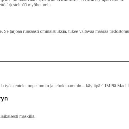
 käyttöjärjestelmää myöhemmin.
e. Se tarjoaa runsaasti ominaisuuksia, tukee valtavaa määrää tiedostomu
joilla työskentelet nopeammin ja tehokkaammin – käytitpä GIMPiä Macilla
yyn
liaikaisesti maskilla.