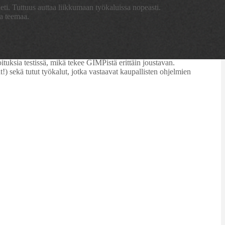
eti. Tuttuus auttaa liikkumaan työkaluissa nopeasti.
a teemaa.
sia testissä, mikä tekee GIMPistä erittäin joustavan.
) sekä tutut työkalut, jotka vastaavat kaupallisten ohjelmien