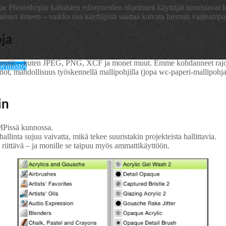
be Photoshopin kaltaisten edistyneiden ohjelmien käyttäjät tunnistavat h
isen ilmeen – vaikka osa käyttäjistä saattaa kaivata hieman vaaleampa
oja
ientiä – kuten JPEG, PNG, XCF ja monet muut. Emme kohdanneet rajoituk
elmistot
ot, mahdollisuus työskennellä mallipohjilla (jopa wc-paperi-mallipohjat!
in
MPissä kunnossa.
ä hallinta sujuu vaivatta, mikä tekee suuristakin projekteista hallittavia.
iittävä – ja monille se taipuu myös ammattikäyttöön.