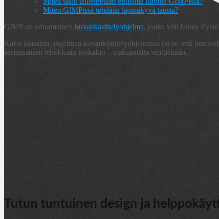
Miten tasot tallennetaan erillisinä kuvina GIMPissä?
Miten GIMPissä tehdään läpinäkyvä tausta?
GIMP on erinomainen
kuvankäsittelyohjelma
, jonka voit ladata täysi
Kaksi klassista ongelmaa kuvankäsittelyohjelmissa on se, että ilmaisoh
äärimmäisen tehokkaan työkalun – maksamatta senttiäkään.
Tutun tuntuinen design ja helppokäyt