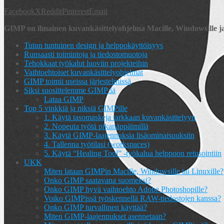
Facebook
X
Reddit
Pinterest
Email
GIMP on ilmainen kuvankäsittelyohjelma Macille, Windowsille ja
Tutun tuntuinen design ja helppokäyttöisyys
Runsaasti toimintoja ja tiedostomuotoja
Tehokkaat työkalut luoviin projekteihin
Vaihtoehtoiset kuvankäsittelyohjelmat
GIMP toimii useissa järjestelmissä
Siksi suosittelemme GIMP:iä
Lataa GIMP
Top 5 vinkkiä ja niksiä GIMPille
1. Käytä tasomaskeja tarkkaan kuvankäsittelyyn
2. Nopeuta työtä pikanäppäimillä
3. Käytä GIMP-laajennuksia lisäominaisuuksiin
4. Tallenna työtilasi (workspaces)
5. Käytä “Healing Tool” -työkalua helppoon retusointiin
UKK
Miten lataan GIMPin Macille, Windowsille tai Linuxille?
Onko GIMP saatavana suomeksi?
Onko GIMP hyvä vaihtoehto Adobe Photoshopille?
Voiko GIMPissä työskennellä RAW-tiedostojen kanssa?
Onko GIMP turvallinen käyttää?
Miten GIMP-laajennukset asennetaan?