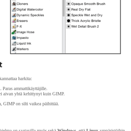
t
annattaa harkita:
 Paras ammattikäyttäjille.
i aivan yhtä kehittynyt kuin GIMP.
 GIMP on silti vaikea päihittää.
ohjelma on saatavilla myös sekä
Windows
- että
Linux
-ympäristöihin.