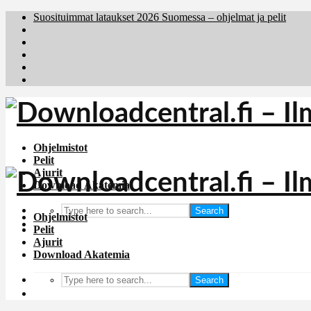
Suosituimmat lataukset 2026 Suomessa – ohjelmat ja pelit
Brafiler.se
Downloadcentral.no
Deutschedownloads.de
Download.dk
Holyfile.com
Ohjelmistot
Pelit
Ajurit
Download Akatemia
Search
Ohjelmistot
Pelit
Ajurit
Download Akatemia
Search