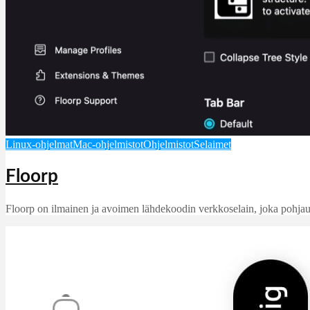
Linux-ohjelmat
Mac-ohjelmistot
Ohjelmistot
Selaimet
Floorp
Floorp on ilmainen ja avoimen lähdekoodin verkkoselain, joka pohjautuu