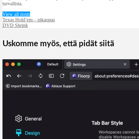
turvallista.
View all posts
Texas Hold’em – pikaopas
DVD Shrink
Uskomme myös, että pidät siitä