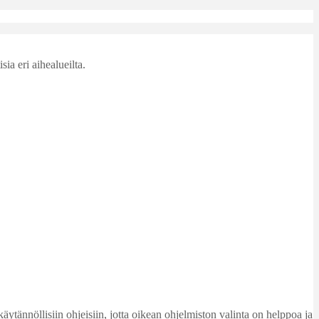
sia eri aihealueilta.
käytännöllisiin ohjeisiin, jotta oikean ohjelmiston valinta on helppoa ja