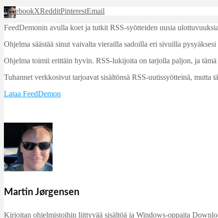
Facebook
X
Reddit
Pinterest
Email
Martin Jørgensen
oktober 22, 2025
FeedDemonin avulla koet ja tutkit RSS-syötteiden uusia ulottuvuuksia
Ohjelma säästää sinut vaivalta vierailla sadoilla eri sivuilla pysyäksesi aj
Ohjelma toimii erittäin hyvin. RSS-lukijoita on tarjolla paljon, ja tä
Tuhannet verkkosivut tarjoavat sisältönsä RSS-uutissyötteinä, mutta t
Lataa FeedDemon
Martin Jørgensen
Kirjoitan ohjelmistoihin liittyvää sisältöä ja Windows-oppaita DownloadC