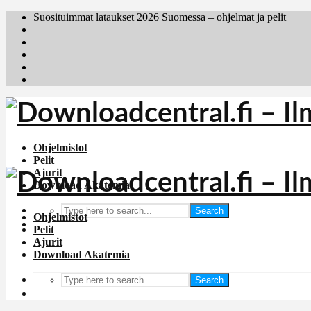
Suosituimmat lataukset 2026 Suomessa – ohjelmat ja pelit
Brafiler.se
Downloadcentral.no
Deutschedownloads.de
Download.dk
Holyfile.com
Ohjelmistot
Pelit
Ajurit
Download Akatemia
Search
Ohjelmistot
Pelit
Ajurit
Download Akatemia
Search