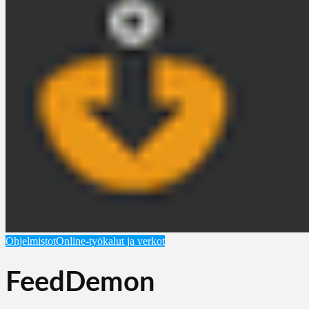
Ohjelmistot
Online-työkalut ja verkot
FeedDemon