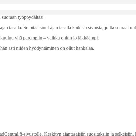
 suoraan työpöydältäsi.
an tasalla. Se pitää sinut ajan tasalla kaikista sivuista, joilta seuraat uuti
mä kuuluu yhä parempiin – vaikka onkin jo iäkkäämpi.
ähän asti niiden hyödyntäminen on ollut hankalaa.
entral.fi-sivustolle. Keskityn ajantasaisiin suosituksiin ja selkeisiin, 