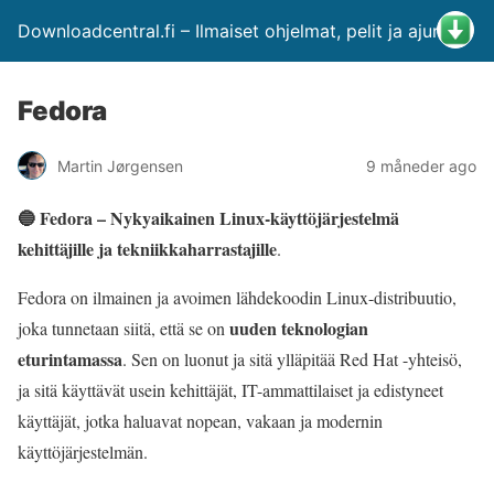
Downloadcentral.fi – Ilmaiset ohjelmat, pelit ja ajurit
Fedora
Martin Jørgensen
9 måneder ago
🔵 Fedora – Nykyaikainen Linux-käyttöjärjestelmä
kehittäjille ja tekniikkaharrastajille
.
Fedora on ilmainen ja avoimen lähdekoodin Linux-distribuutio,
uuden teknologian
joka tunnetaan siitä, että se on
eturintamassa
. Sen on luonut ja sitä ylläpitää Red Hat -yhteisö,
ja sitä käyttävät usein kehittäjät, IT-ammattilaiset ja edistyneet
käyttäjät, jotka haluavat nopean, vakaan ja modernin
käyttöjärjestelmän.