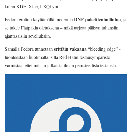
kuten KDE, Xfce, LXQt ym.
DNF-pakettienhallintaa
Fedora erottuu käyttämällä modernia
, ja
se tukee Flatpakia oletuksena – mikä tarjoaa pääsyn tuhansiin
ajantasaisiin sovelluksiin.
erittäin vakaana
Samalla Fedora tunnetaan
“bleeding edge” -
luonteestaan huolimatta, sillä Red Hatin testausympäristö
varmistaa, ettei mitään julkaista ilman perusteellista testausta.