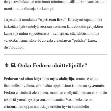
tietyt sovellukset tai toiminnot toimimaan, sillä turvallisuustaso on
monia muita distroja korkeampi.
“upstream first”
Järjestelmä noudattaa
-lähestymistapaa, mikä
tarkoittaa työskentelyä suoraan avoimen lähdekoodin projektien
kanssa ja niihin sopeutumista – sen sijaan, että tehtäisiin omia
versioita. Tämä tekee Fedorasta eräänlaisen “puhdas” Linux-
distribuution.
👨‍💻 Onko Fedora aloittelijoille?
Fedoran voi ottaa käyttöön myös aloittelija
, mutta se ei ole
ihanteellisin valinta, ellei halua oppia Linuxia hieman syvemmin.
Fedora ei sinänsä ole vaikea, mutta se edellyttää hieman enemmän
teknistä ymmärrystä ja omatoimisuutta. Vastineeksi se on
erinomainen oppimisalusta ja erittäin hyvin suunniteltu