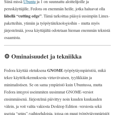
Siinä missä
Ubuntu
ja 1 on suunnattu aloittelijoille ja
peruskäyttäjille, Fedora on enemmän heille, jotka haluavat olla
lähellä “cutting edge”
. Tämä tarkoittaa pääsyä uusimpiin Linux-
paketteihin, ytimiin ja työpöytäteknologioihin – mutta myös
järjestelmää, jossa käyttäjältä odotetaan hieman enemmän teknistä
osaamista.
⚙️ Ominaisuudet ja tekniikka
GNOME
Fedora käyttää oletuksena
-työpöytäympäristöä, mikä
tekee käyttökokemuksesta virtaviivaisen, tyylikkään ja
minimalistisen. Se on sama ympäristö kuin Ubuntussa, mutta
Fedora integroi useimmiten uusimmat GNOME-versiot
ensimmäisenä. Järjestelmä päivittyy noin kuuden kuukauden
välein, ja voit valita vakiosta Desktop Edition -versiosta sekä
useista “spins”-vaihtoehdoista, joissa on muut työpöytäympäristöt