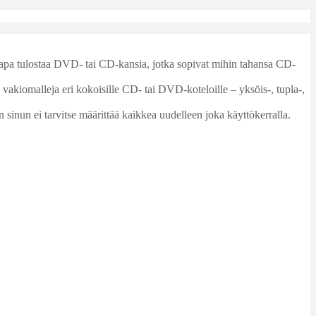
o tapa tulostaa DVD- tai CD-kansia, jotka sopivat mihin tahansa CD-
vakiomalleja eri kokoisille CD- tai DVD-koteloille – yksöis-, tupla-,
sinun ei tarvitse määrittää kaikkea uudelleen joka käyttökerralla.