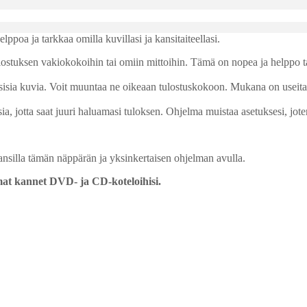
a ja tarkkaa omilla kuvillasi ja kansitaiteellasi.
a tulostuksen vakiokokoihin tai omiin mittoihin. Tämä on nopea ja helpp
ksisia kuvia. Voit muuntaa ne oikeaan tulostuskokoon. Mukana on useita 
jotta saat juuri haluamasi tuloksen. Ohjelma muistaa asetuksesi, joten 
nsilla tämän näppärän ja yksinkertaisen ohjelman avulla.
at kannet DVD- ja CD-koteloihisi.