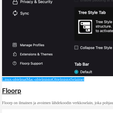
Linux-ohjelmat
Mac-ohjelmistot
Ohjelmistot
Selaimet
Floorp
Floorp on ilmainen ja avoimen lähdekoodin verkkoselain, joka pohjautuu