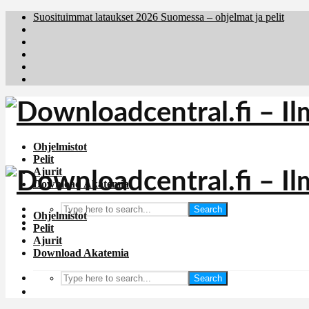
Suosituimmat lataukset 2026 Suomessa – ohjelmat ja pelit
Brafiler.se
Downloadcentral.no
Deutschedownloads.de
Download.dk
Holyfile.com
Ohjelmistot
Pelit
Ajurit
Download Akatemia
Search
Ohjelmistot
Pelit
Ajurit
Download Akatemia
Search