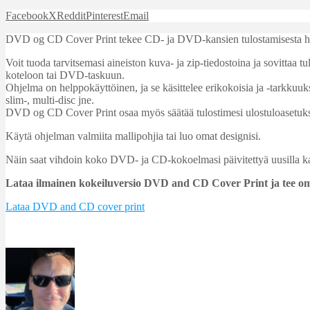
Facebook
X
Reddit
Pinterest
Email
DVD og CD Cover Print tekee CD- ja DVD-kansien tulostamisesta helppo
Voit tuoda tarvitsemasi aineiston kuva- ja zip-tiedostoina ja sovitta
koteloon tai DVD-taskuun.
Ohjelma on helppokäyttöinen, ja se käsittelee erikokoisia ja -tarkkuu
slim-, multi-disc jne.
DVD og CD Cover Print osaa myös säätää tulostimesi ulostuloasetuksia, 
Käytä ohjelman valmiita mallipohjia tai luo omat designisi.
Näin saat vihdoin koko DVD- ja CD-kokoelmasi päivitettyä uusilla ka
Lataa ilmainen kokeiluversio DVD and CD Cover Print ja tee om
Lataa DVD and CD cover print