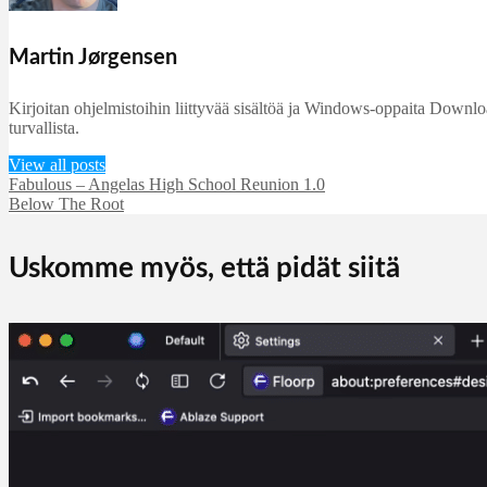
Martin Jørgensen
Kirjoitan ohjelmistoihin liittyvää sisältöä ja Windows-oppaita DownloadC
turvallista.
View all posts
Fabulous – Angelas High School Reunion 1.0
Below The Root
Uskomme myös, että pidät siitä