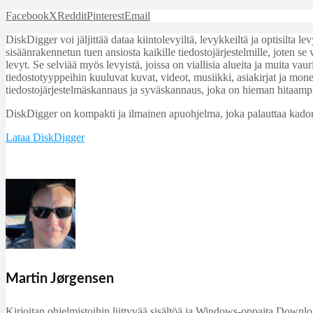
Facebook
X
Reddit
Pinterest
Email
DiskDigger voi jäljittää dataa kiintolevyiltä, levykkeiltä ja optisilta
sisäänrakennetun tuen ansiosta kaikille tiedostojärjestelmille, joten s
levyt. Se selviää myös levyistä, joissa on viallisia alueita ja muita va
tiedostotyyppeihin kuuluvat kuvat, videot, musiikki, asiakirjat ja mo
tiedostojärjestelmäskannaus ja syväskannaus, joka on hieman hitaampi, 
DiskDigger on kompakti ja ilmainen apuohjelma, joka palauttaa kadonneit
Lataa DiskDigger
Martin Jørgensen
Kirjoitan ohjelmistoihin liittyvää sisältöä ja Windows-oppaita DownloadC