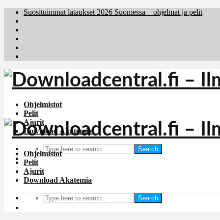
Suosituimmat lataukset 2026 Suomessa – ohjelmat ja pelit
Brafiler.se
Downloadcentral.no
Deutschedownloads.de
Download.dk
Holyfile.com
Ohjelmistot
Pelit
Ajurit
Download Akatemia
Search
Ohjelmistot
Pelit
Ajurit
Download Akatemia
Search