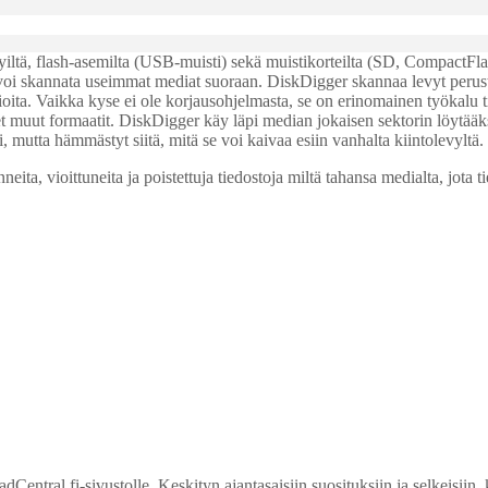
 levyiltä, flash-asemilta (USB-muisti) sekä muistikorteilta (SD, Compact
e voi skannata useimmat mediat suoraan. DiskDigger skannaa levyt perustee
urioita. Vaikka kyse ei ole korjausohjelmasta, se on erinomainen työkalu 
net muut formaatit. DiskDigger käy läpi median jokaisen sektorin löytää
mutta hämmästyt siitä, mitä se voi kaivaa esiin vanhalta kiintolevyltä.
a, vioittuneita ja poistettuja tiedostoja miltä tahansa medialta, jota t
entral.fi-sivustolle. Keskityn ajantasaisiin suosituksiin ja selkeisiin, 