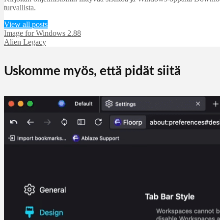
turvallista.
View all posts
Image for Windows 2.88
Alien Legacy
Uskomme myös, että pidät siitä