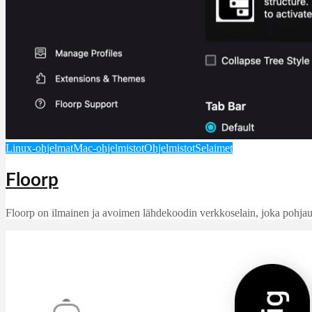
Linux-ohjelmat
Mac-ohjelmistot
Ohjelmistot
Selaimet
Floorp
Floorp on ilmainen ja avoimen lähdekoodin verkkoselain, joka pohjautuu