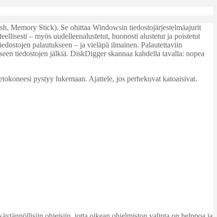
Flash, Memory Stick). Se ohittaa Windowsin tiedostojärjestelmäajurit
llisesti – myös uudelleenalustetut, huonosti alustetut ja poistetut
tiedostojen palautukseen – ja vieläpä ilmainen. Palautettaviin
kseen tiedostojen jälkiä. DiskDigger skannaa kahdella tavalla: nopea
ietokoneesi pystyy lukemaan. Ajattele, jos perhekuvat katoaisivat.
käytännöllisiin ohjeisiin, jotta oikean ohjelmiston valinta on helppoa ja