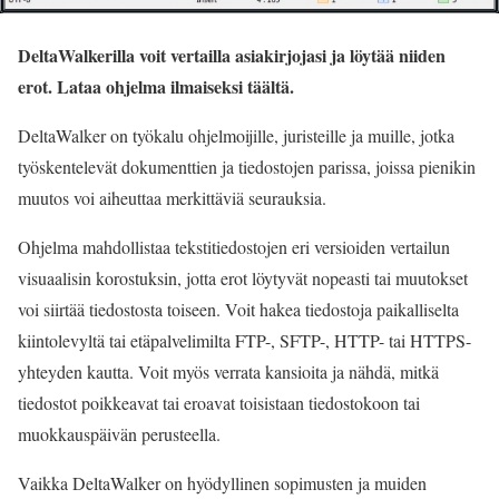
DeltaWalkerilla voit vertailla asiakirjojasi ja löytää niiden
erot. Lataa ohjelma ilmaiseksi täältä.
DeltaWalker on työkalu ohjelmoijille, juristeille ja muille, jotka
työskentelevät dokumenttien ja tiedostojen parissa, joissa pienikin
muutos voi aiheuttaa merkittäviä seurauksia.
Ohjelma mahdollistaa tekstitiedostojen eri versioiden vertailun
visuaalisin korostuksin, jotta erot löytyvät nopeasti tai muutokset
voi siirtää tiedostosta toiseen. Voit hakea tiedostoja paikalliselta
kiintolevyltä tai etäpalvelimilta FTP-, SFTP-, HTTP- tai HTTPS-
yhteyden kautta. Voit myös verrata kansioita ja nähdä, mitkä
tiedostot poikkeavat tai eroavat toisistaan tiedostokoon tai
muokkauspäivän perusteella.
Vaikka DeltaWalker on hyödyllinen sopimusten ja muiden