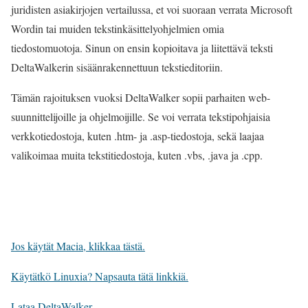
juridisten asiakirjojen vertailussa, et voi suoraan verrata Microsoft
Wordin tai muiden tekstinkäsittelyohjelmien omia
tiedostomuotoja. Sinun on ensin kopioitava ja liitettävä teksti
DeltaWalkerin sisäänrakennettuun tekstieditoriin.
Tämän rajoituksen vuoksi DeltaWalker sopii parhaiten web-
suunnittelijoille ja ohjelmoijille. Se voi verrata tekstipohjaisia
verkkotiedostoja, kuten .htm- ja .asp-tiedostoja, sekä laajaa
valikoimaa muita tekstitiedostoja, kuten .vbs, .java ja .cpp.
Jos käytät Macia, klikkaa tästä.
Käytätkö Linuxia? Napsauta tätä linkkiä.
Lataa DeltaWalker