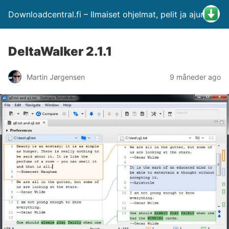
Downloadcentral.fi – Ilmaiset ohjelmat, pelit ja ajurit
DeltaWalker 2.1.1
Martin Jørgensen
9 måneder ago