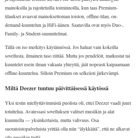
mainoksilla ja rajoitetuilla toiminnoilla, kun taas Premium-
tilaukset avaavat mainoksettoman toiston, offline-tilan, on-
demand-kuuntelun ja HiFi-äänen. Saatavilla ovat myös Duo-,
Family- ja Student-suunnitelmat.
Tällä on iso merkitys käytännössä. Jos haluat vain kokeilla
sovellusta, ilmainen taso riittää. Mutta jos pendelöit, matkustat tai
kuuntelet usein ilman vakaata yhteyttä, jäät nopeasti kaipaamaan
offline-kuuntelua. Silloin Premium on selkeästi järkevämpi.
Miltä Deezer tuntuu päivittäisessä käytössä
Yksi testin miellyttävimmistä puolista oli, ettei Deezer vaadi juuri
totuttelua. Avatessasi sovelluksen valitset musiikin ja alat
kuunnella — yksinkertaista, mutta vahvuus. Osa
suoratoistopalveluista yrittää olla niin “älykkäitä”, että ne alkavat
olla musiikin tiellä.