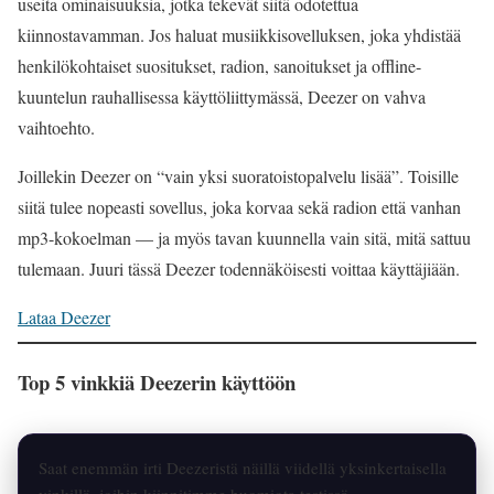
useita ominaisuuksia, jotka tekevät siitä odotettua
kiinnostavamman. Jos haluat musiikkisovelluksen, joka yhdistää
henkilökohtaiset suositukset, radion, sanoitukset ja offline-
kuuntelun rauhallisessa käyttöliittymässä, Deezer on vahva
vaihtoehto.
Joillekin Deezer on “vain yksi suoratoistopalvelu lisää”. Toisille
siitä tulee nopeasti sovellus, joka korvaa sekä radion että vanhan
mp3-kokoelman — ja myös tavan kuunnella vain sitä, mitä sattuu
tulemaan. Juuri tässä Deezer todennäköisesti voittaa käyttäjiään.
Lataa Deezer
Top 5 vinkkiä Deezerin käyttöön
Saat enemmän irti Deezeristä näillä viidellä yksinkertaisella
vinkillä, joihin kiinnitimme huomiota testissä.