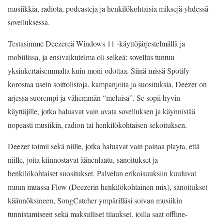
musiikkia, radiota, podcasteja ja henkilökohtaisia miksejä yhdessä
sovelluksessa.
Testasimme Deezereä Windows 11 -käyttöjärjestelmällä ja
mobiilissa, ja ensivaikutelma oli selkeä: sovellus tuntuu
yksinkertaisemmalta kuin moni odottaa. Siinä missä Spotify
korostaa usein soittolistoja, kampanjoita ja suosituksia, Deezer on
arjessa suorempi ja vähemmän “meluisa”. Se sopii hyvin
käyttäjille, jotka haluavat vain avata sovelluksen ja käynnistää
nopeasti musiikin, radion tai henkilökohtaisen sekoituksen.
Deezer toimii sekä niille, jotka haluavat vain painaa playta, että
niille, joita kiinnostavat äänenlaatu, sanoitukset ja
henkilökohtaiset suositukset. Palvelun erikoisuuksiin kuuluvat
muun muassa Flow (Deezerin henkilökohtainen mix), sanoitukset
käännöksineen, SongCatcher ympärilläsi soivan musiikin
tunnistamiseen sekä maksulliset tilaukset, joilla saat offline-