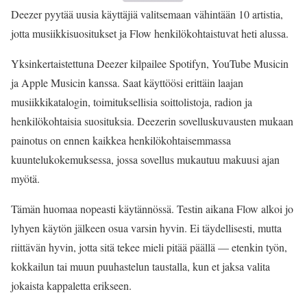
Deezer pyytää uusia käyttäjiä valitsemaan vähintään 10 artistia,
jotta musiikkisuositukset ja Flow henkilökohtaistuvat heti alussa.
Yksinkertaistettuna Deezer kilpailee Spotifyn, YouTube Musicin
ja Apple Musicin kanssa. Saat käyttöösi erittäin laajan
musiikkikatalogin, toimituksellisia soittolistoja, radion ja
henkilökohtaisia suosituksia. Deezerin sovelluskuvausten mukaan
painotus on ennen kaikkea henkilökohtaisemmassa
kuuntelukokemuksessa, jossa sovellus mukautuu makuusi ajan
myötä.
Tämän huomaa nopeasti käytännössä. Testin aikana Flow alkoi jo
lyhyen käytön jälkeen osua varsin hyvin. Ei täydellisesti, mutta
riittävän hyvin, jotta sitä tekee mieli pitää päällä — etenkin työn,
kokkailun tai muun puuhastelun taustalla, kun et jaksa valita
jokaista kappaletta erikseen.