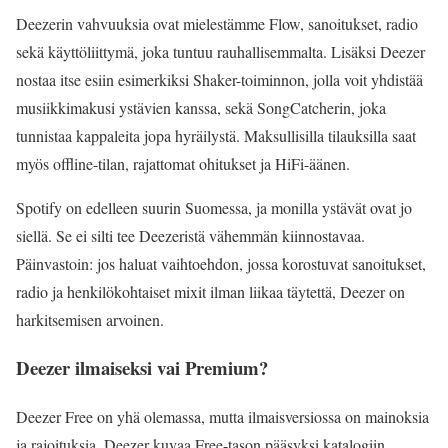
Deezerin vahvuuksia ovat mielestämme Flow, sanoitukset, radio
sekä käyttöliittymä, joka tuntuu rauhallisemmalta. Lisäksi Deezer
nostaa itse esiin esimerkiksi Shaker-toiminnon, jolla voit yhdistää
musiikkimakusi ystävien kanssa, sekä SongCatcherin, joka
tunnistaa kappaleita jopa hyräilystä. Maksullisilla tilauksilla saat
myös offline-tilan, rajattomat ohitukset ja HiFi-äänen.
Spotify on edelleen suurin Suomessa, ja monilla ystävät ovat jo
siellä. Se ei silti tee Deezeristä vähemmän kiinnostavaa.
Päinvastoin: jos haluat vaihtoehdon, jossa korostuvat sanoitukset,
radio ja henkilökohtaiset mixit ilman liikaa täytettä, Deezer on
harkitsemisen arvoinen.
Deezer ilmaiseksi vai Premium?
Deezer Free on yhä olemassa, mutta ilmaisversiossa on mainoksia
ja rajoituksia. Deezer kuvaa Free-tason pääsyksi katalogiin