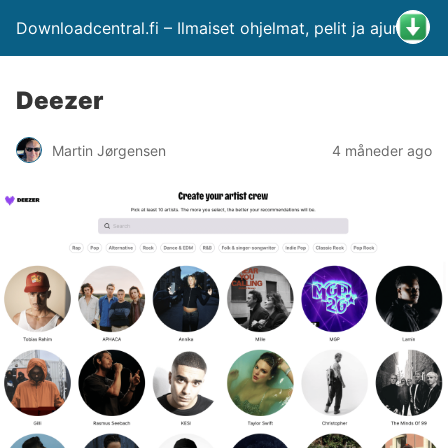
Downloadcentral.fi – Ilmaiset ohjelmat, pelit ja ajurit
Deezer
Martin Jørgensen
4 måneder ago