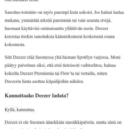
Sanoitus-toiminto on myös parempi kuin uskoisi. Jos haluat laulaa
mukana, ymmärtää tekstiä paremmin tai vain seurata rivejä,
huomaat käyttäväsi ominaisuutta yllättävän usein. Deezer
korostaa itsekin sanoituksia käännöksineen keskeisenä osana
kokemusta.
Silti Deezer elää Suomessa yhä hieman Spotifyn varjossa. Moni
päätyy palveluun siksi, että etsii tietoisesti vaihtoehtoa, haluaa
kokeilla Deezer Premiumia tai Flow’ta tai vertailla, miten
Deezerin hinta asettuu kilpailijoihin nähden.
Kannattaako Deezer ladata?
Kyllä, kannattaa.
Deezer ei ole Suomen äänekkäin musiikkipalvelu, mutta siinä on