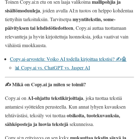
mallipohjia ja
Toinen Copy.ai:n etu on sen laaja valikoima
sisältömoduuleja
, joiden avulla AI:n tuotos on helppo kohdentaa
myyntitekstin, some-
tiettyihin tarkoituksiin. Tarvitsetpa
päivityksen tai lehdistötiedotteen
, Copy.ai auttaa tuottamaan
relevantteja ja hyvin kirjoitettuja luonnoksia, jotka vaativat vain
vähäistä muokkausta.
Copy.ai-arvostelu: Voiko AI todella kirjoittaa tekstisi? ✍️🤖
📊 Copy.ai vs. ChatGPT vs. Jasper AI
✍️ Mikä on Copy.ai ja miten se toimii?
AI-ohjattu tekstikirjoittaja
Copy.ai on
, joka tuottaa tekstiä
antamiesi syötteiden perusteella. Kun annat lyhyen kuvauksen
otsikoita, tuotekuvauksia,
tehtävästäsi, tekoäly voi tuottaa
sähköposteja ja luovia tekstejä
sekunneissa.
mukauttaa tekstin sävyä ja
Copy.ai:n erityisyys on sen kyky