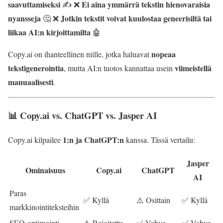
saavuttamiseksi
Ei aina ymmärrä tekstin hienovaraisia
✍️ ❌
nyansseja
Jotkin tekstit voivat kuulostaa geneerisiltä tai
🤔 ❌
liikaa AI:n kirjoittamilta
🤖
nopeaa
Copy.ai on ihanteellinen niille, jotka haluavat
tekstigenerointia
viimeistellä
, mutta AI:n tuotos kannattaa usein
manuaalisesti
.
📊 Copy.ai vs. ChatGPT vs. Jasper AI
1:n ja ChatGPT:n
Copy.ai kilpailee
kanssa. Tässä vertailu:
Jasper
Ominaisuus
Copy.ai
ChatGPT
AI
Paras
✅ Kyllä
⚠️ Osittain
✅ Kyllä
markkinointiteksteihin
SEO-optimointi
⚠️ Rajoitettu
✅ Vahva
✅ Vahva