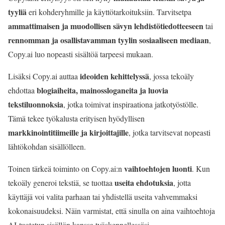
tyyliä
eri kohderyhmille ja käyttötarkoituksiin. Tarvitsetpa
ammattimaisen ja muodollisen sävyn lehdistötiedotteeseen
tai
rennomman ja osallistavamman tyylin sosiaaliseen mediaan
,
Copy.ai luo nopeasti sisältöä tarpeesi mukaan.
ideoiden kehittelyssä
Lisäksi Copy.ai auttaa
, jossa tekoäly
blogiaiheita, mainossloganeita ja luovia
ehdottaa
tekstiluonnoksia
, jotka toimivat inspiraationa jatkotyöstölle.
Tämä tekee työkalusta erityisen hyödyllisen
markkinointitiimeille ja kirjoittajille
, jotka tarvitsevat nopeasti
lähtökohdan sisällölleen.
vaihtoehtojen luonti
Toinen tärkeä toiminto on Copy.ai:n
. Kun
useita ehdotuksia
tekoäly generoi tekstiä, se tuottaa
, jotta
käyttäjä voi valita parhaan tai yhdistellä useita vahvemmaksi
kokonaisuudeksi. Näin varmistat, että sinulla on aina vaihtoehtoja
AI-tuotetun sisällön kanssa työskennellessäsi.