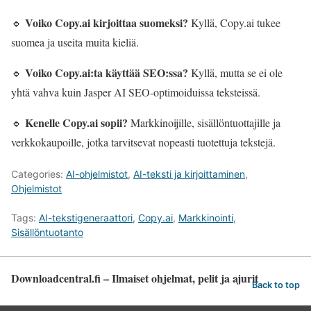
Voiko Copy.ai kirjoittaa suomeksi?
🔹
Kyllä, Copy.ai tukee
suomea ja useita muita kieliä.
Voiko Copy.ai:ta käyttää SEO:ssa?
🔹
Kyllä, mutta se ei ole
yhtä vahva kuin Jasper AI SEO-optimoiduissa teksteissä.
Kenelle Copy.ai sopii?
🔹
Markkinoijille, sisällöntuottajille ja
verkkokaupoille, jotka tarvitsevat nopeasti tuotettuja tekstejä.
Categories:
AI-ohjelmistot
,
AI-teksti ja kirjoittaminen
,
Ohjelmistot
Tags:
AI-tekstigeneraattori
,
Copy.ai
,
Markkinointi
,
Sisällöntuotanto
Downloadcentral.fi – Ilmaiset ohjelmat, pelit ja ajurit
Back to top