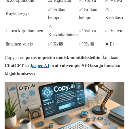
✅ Erittäin
✅ Erittäin
⚠️
Käytettävyys
helppo
helppo
Keskitaso
⚠️
Luova kirjoittaminen
✅ Vahva
✅ Vahva
Keskinkertainen
Ilmainen versio
✅ Kyllä
✅ Kyllä
❌ Ei
paras nopeisiin markkinointiteksteihin
Copy.ai on
, kun taas
ChatGPT ja
Jasper AI
ovat vahvempia SEO:ssa ja luovassa
kirjoittamisessa
.