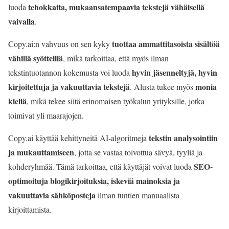
tehokkaita, mukaansatempaavia tekstejä vähäisellä
luoda
vaivalla
.
tuottaa ammattitasoista sisältöä
Copy.ai:n vahvuus on sen kyky
vähillä syötteillä
, mikä tarkoittaa, että myös ilman
hyvin jäsenneltyjä, hyvin
tekstintuotannon kokemusta voi luoda
kirjoitettuja ja vakuuttavia tekstejä
monia
. Alusta tukee myös
kieliä
, mikä tekee siitä erinomaisen työkalun yrityksille, jotka
toimivat yli maarajojen.
tekstin analysointiin
Copy.ai käyttää kehittyneitä AI-algoritmeja
ja mukauttamiseen
, jotta se vastaa toivottua sävyä, tyyliä ja
SEO-
kohderyhmää. Tämä tarkoittaa, että käyttäjät voivat luoda
optimoituja blogikirjoituksia, iskeviä mainoksia ja
vakuuttavia sähköposteja
ilman tuntien manuaalista
kirjoittamista.