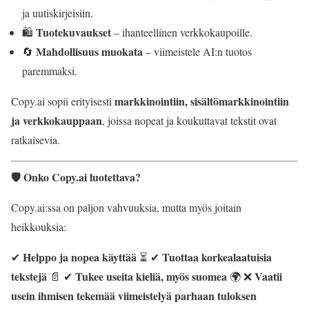
ja uutiskirjeisiin.
Tuotekuvaukset
🛍️
– ihanteellinen verkkokaupoille.
Mahdollisuus muokata
🔄
– viimeistele AI:n tuotos
paremmaksi.
markkinointiin, sisältömarkkinointiin
Copy.ai sopii erityisesti
ja verkkokauppaan
, joissa nopeat ja koukuttavat tekstit ovat
ratkaisevia.
🛡️ Onko Copy.ai luotettava?
Copy.ai:ssa on paljon vahvuuksia, mutta myös joitain
heikkouksia:
Helppo ja nopea käyttää
Tuottaa korkealaatuisia
✔
⏳ ✔
tekstejä
Tukee useita kieliä, myös suomea
Vaatii
📄 ✔
🌍 ❌
usein ihmisen tekemää viimeistelyä parhaan tuloksen