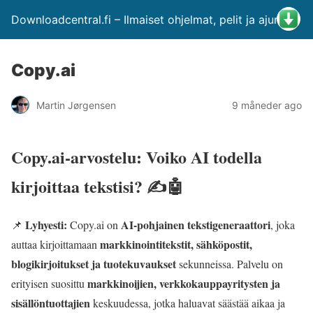
Downloadcentral.fi – Ilmaiset ohjelmat, pelit ja ajurit
Copy.ai
Martin Jørgensen
9 måneder ago
Copy.ai-arvostelu: Voiko AI todella
kirjoittaa tekstisi? ✍️🤖
Lyhyesti:
AI-pohjainen tekstigeneraattori
📌
Copy.ai on
, joka
markkinointitekstit, sähköpostit,
auttaa kirjoittamaan
blogikirjoitukset ja tuotekuvaukset
sekunneissa. Palvelu on
markkinoijien, verkkokauppayritysten ja
erityisen suosittu
sisällöntuottajien
keskuudessa, jotka haluavat säästää aikaa ja