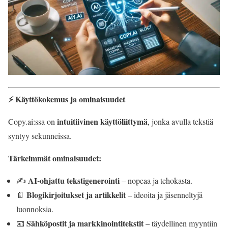
⚡ Käyttökokemus ja ominaisuudet
intuitiivinen käyttöliittymä
Copy.ai:ssa on
, jonka avulla tekstiä
syntyy sekunneissa.
Tärkeimmät ominaisuudet:
AI-ohjattu tekstigenerointi
✍️
– nopeaa ja tehokasta.
Blogikirjoitukset ja artikkelit
📄
– ideoita ja jäsenneltyjä
luonnoksia.
Sähköpostit ja markkinointitekstit
📧
– täydellinen myyntiin