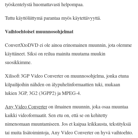
työskentelystä huomattavasti helpompaa.
Tuttu käyttöliittymä parantaa myös käytettävyyttä.
Vaihtoehtoiset muunnosohjelmat
ConvertXtoDVD ei ole ainoa erinomainen muunnin, jota olemme
käyttäneet. Siksi on reilua mainita muutama muukin
suosikkimme.
Xilisoft 3GP Video Converter on muunnosohjelma, jonka etuna
kilpailijoihin nähden on älypuhelinformaattien tuki, mukaan
lukien 3GP, 3G2 (3GPP2) ja MPEG-4.
Any Video Converter
on ilmainen muunnin, joka osaa muuntaa
kaikki videoformaatit. Sen etu on, että se on kehitetty
nimenomaan muuntamiseen. Jos et kaipaa leikkausta, tekstityksiä
tai muita lisätoimintoja, Any Video Converter on hyvä vaihtoehto.