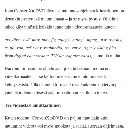
Jotta ConvertXtoDVD täyttäisi muunnosohjelman kriteerit, sen on
tietenkin pystyttävä muuntamaan – ja se myös pystyy. Ohjelma
tukee käytännössä kaikkia tunnettuja videoformaatteja, kuten:
avi, divx, xvid, mov, mkv, flv, mpeg1, mpeg2, mpeg-, nsv, dvr-ms,
ts, ifo, vob, asf, wmv, realmedia, rm, rmvb, ogm, existing files
from digital camcorders, TV/Sat, capture cards,
ja monia muita.
Harvoin törmäämme ohjelmaan, joka tukee näin monia eri
videoformaatteja – se kertoo mielestämme intohimoisesta
kehitystyöstä. Yllä mainitut formaatit ovat kaikkein käytetyimpiä,
joten et todennäköisesti jää formaatin vuoksi ilman tukea.
Tee videostasi ainutlaatuinen
Kuten todettu, ConvertXtoDVD on paljon muutakin kuin
muunnin: videota voi myös muokata ja säätää suoraan ohjelmassa.