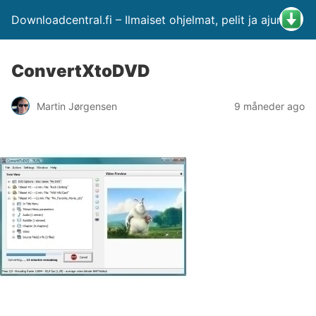
Downloadcentral.fi – Ilmaiset ohjelmat, pelit ja ajurit
ConvertXtoDVD
Martin Jørgensen
9 måneder ago