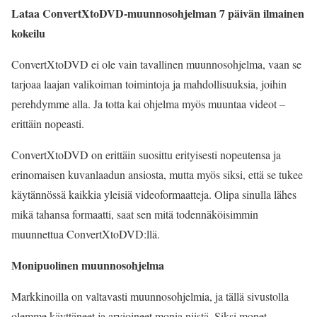
Lataa ConvertXtoDVD-muunnosohjelman 7 päivän ilmainen
kokeilu
ConvertXtoDVD ei ole vain tavallinen muunnosohjelma, vaan se
tarjoaa laajan valikoiman toimintoja ja mahdollisuuksia, joihin
perehdymme alla. Ja totta kai ohjelma myös muuntaa videot –
erittäin nopeasti.
ConvertXtoDVD on erittäin suosittu erityisesti nopeutensa ja
erinomaisen kuvanlaadun ansiosta, mutta myös siksi, että se tukee
käytännössä kaikkia yleisiä videoformaatteja. Olipa sinulla lähes
mikä tahansa formaatti, saat sen mitä todennäköisimmin
muunnettua ConvertXtoDVD:llä.
Monipuolinen muunnosohjelma
Markkinoilla on valtavasti muunnosohjelmia, ja tällä sivustolla
olemme käyttäneet ja arvioineet monia niistä. Siksi monet