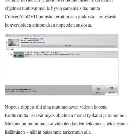
ohjelmat tuntuvat meille hyvin samanlaisilta, mutta
ConvertXtoDVD onnistuu erottumaan joukosta – erityisesti
konversioiden erinomaisen nopeuden ansiosta.
Nopeus riippuu silti aina muunnettavan videon koosta.
Erottuvuutta lisäävät myös ohjelman monet työkalut ja toiminnot.
Mukana on muun muassa videoleikkeiden leikkaus ja tekstitysten
lisääminen – näihin palaamme tarkemmin alla.