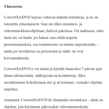
Yhteenveto
ConvertXtoDVD tarjoaa valtavan määrän toimintoja, ja ne on
toteutettu erinomaisesti. Saat siis lähes muunnos- ja
videonmuokkausohjelman yhdessä paketissa. On makuasia, onko
tämä etu vai haitta: jos haluat vain tehdä nopeita
perusmuunnoksia, osa toiminnoista voi tuntua tarpeettomilta –
mutta jos tavoitteena on personointi ja säätö, ne ovat
korvaamattomia.
ConvertXtoDVD:n voi ladata ja käyttää ilmaiseksi 7 päivän ajan
ilman rekisteröintiä, sähköpostia tai korttitietoja. Siksi
suosittelemme kokeilemaan itse ja arvioimaan, vastaako ohjelma
tarpeitasi.
Annamme ConvertXtoDVD:lle lämpimän suosituksen – tämä on
ohjelma, jota käytämme jatkossakin videomuunnoksiin.