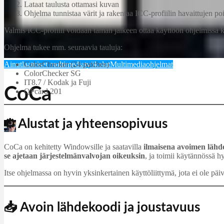
Lataat taulusta ottamasi kuvan
Ohjelma tunnistaa värit ja rakentaa ICC-profiilin havaittujen p
Valmis ICC-profiili voidaan tämän jälkeen ottaa käyttöön ohjelmissa k
Ohjelma tukee mm. seuraavia tauluja:
Ainutlaatuiset multimediatyökalut
Multimediaohjelmat
ColorChecker (24 patches)
ColorChecker SG
IT8.7 / Kodak ja Fuji
CoCa
QPcard 201
⚙️ Alustat ja yhteensopivuus
Martin Jørgensen
oktober 31, 2025
CoCa on kehitetty Windowsille ja saatavilla
ilmaisena avoimen lähd
se ajetaan järjestelmänvalvojan oikeuksin
, ja toimii käytännössä h
Itse ohjelmassa on hyvin yksinkertainen käyttöliittymä, jota ei ole päiv
📥 Avoin lähdekoodi ja joustavuus