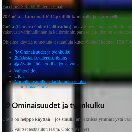
Facebook
X
Reddit
Pinterest
Email
🎨 CoCa – Luo omat ICC-profiilit kameralle ja skannerille.
CoCa (Camera Color Calibration)
on avoimen lähdekoodin ohjel
vakavasti värinhallinnan ja kalibroinnin parissa ja joiden on sovitetta
Ohjelma käyttää tunnettuja testitauluja kuten
ColorChecker
,
IT8.7
,
🧭 Ominaisuudet ja työnkulku
⚙️ Alustat ja yhteensopivuus
📥 Avoin lähdekoodi ja joustavuus
Vaihtoehdot
UKK
Nörteille, väreille ja tarkkuuden vuoksi
Lataa CoCa
🧭 Ominaisuudet ja työnkulku
CoCa on
helppo käyttää – jos sinulla on teknistä ymmärrystä
väri
Valitset testitaulun (esim. ColorChecker)