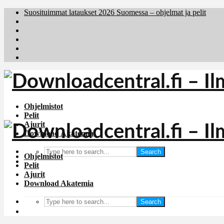
Suosituimmat lataukset 2026 Suomessa – ohjelmat ja pelit
Brafiler.se
Downloadcentral.no
Deutschedownloads.de
Download.dk
Holyfile.com
Ohjelmistot
Pelit
Ajurit
Download Akatemia
Search
Ohjelmistot
Pelit
Ajurit
Download Akatemia
Search