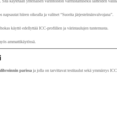
. Sitä käytetään yhtenäisen värintoiston varmistamiseksi laitteiden välill
jos napsautat hiiren oikealla ja valitset “Suorita järjestelmänvalvojana”.
hokas käyttö edellyttää ICC-profiilien ja värintaulujen tuntemusta.
 myös ammattikäytössä.
i
alibroinnin parissa
ja jolla on tarvittavat testitaulut sekä ymmärrys IC