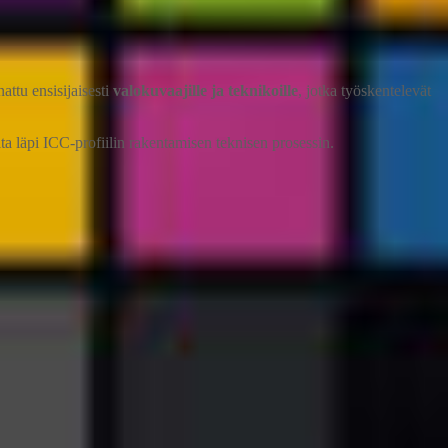
attu ensisijaisesti
valokuvaajille ja teknikoille
, jotka työskentelevät
lta läpi ICC-profiilin rakentamisen teknisen prosessin.