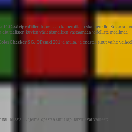
ma
ICC-väriprofiilien
luomiseen kameroille ja skannereille. Se on suunn
va digitaalisten kuvien värit täsmälleen vastaamaan todellista maailmaa.
ColorChecker SG
,
QPcard 201
ja muita, ja opastaa sinut vaihe vaihee
nhallinnasta. Ohjelma opastaa sinut läpi tarvittavat vaiheet: