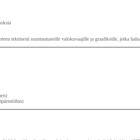
noksia
een teknisesti suuntautuneille valokuvaajille ja graafikoille, jotka halu
nen)
päristöihin)