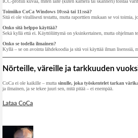
ICC-profiili kuvaa, miten laite (kuten kamera tai skanneri) toistaa värit
Toimiiko CoCa Windows 10:ssä tai 11:ssä?
Sitä ei ole virallisesti testattu, mutta raporttien mukaan se voi toimia, 
Onko sitä helppo käyttää?
Sekä kyllä että ei. Käyttöliittymä on yksinkertainen, mutta ohjelman te
Onko se todella ilmainen?
Kyllä – se on avointa lähdekoodia ja sitä voi käyttää ilman lisenssiä,
Nörteille, väreille ja tarkkuuden vuoks
CoCa ei ole kaikille – mutta
sinulle, joka työskentelet tarkan värik
ja ilmainen, ja se tekee juuri sen, mitä pitää – ei enempää.
Lataa CoCa