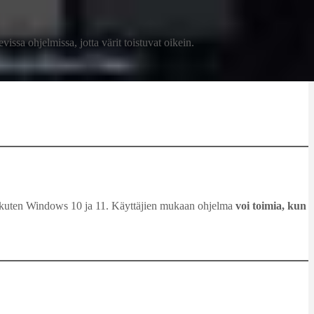
sa ohjelmissa, jotta värit toistuvat oikein.
ssa kuten Windows 10 ja 11. Käyttäjien mukaan ohjelma
voi toimia, kun