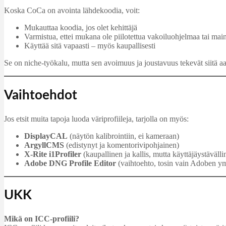
Koska CoCa on avointa lähdekoodia, voit:
Mukauttaa koodia, jos olet kehittäjä
Varmistua, ettei mukana ole piilotettua vakoiluohjelmaa tai mai
Käyttää sitä vapaasti – myös kaupallisesti
Se on niche-työkalu, mutta sen avoimuus ja joustavuus tekevät siitä aart
Vaihtoehdot
Jos etsit muita tapoja luoda väriprofiileja, tarjolla on myös:
DisplayCAL
(näytön kalibrointiin, ei kameraan)
ArgyllCMS
(edistynyt ja komentorivipohjainen)
X-Rite i1Profiler
(kaupallinen ja kallis, mutta käyttäjäystävälli
Adobe DNG Profile Editor
(vaihtoehto, tosin vain Adoben ym
UKK
Mikä on ICC-profiili?