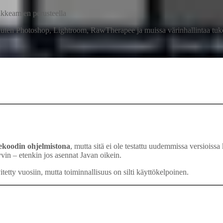
oikkeamien perusteella
uten Photoshop, Lightroom, RawTherapee ja muissa värinhallintaa tukevis
ekoodin ohjelmistona
, mutta sitä ei ole testattu uudemmissa versioi
yvin – etenkin jos asennat Javan oikein.
itetty vuosiin, mutta toiminnallisuus on silti käyttökelpoinen.