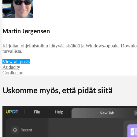
Martin Jørgensen
Kirjoitan ohjelmistoihin liittyvää sisältöä ja Windows-oppaita DownloadC
turvallista.
View all posts
Audacity
Coollector
Uskomme myös, että pidät siitä