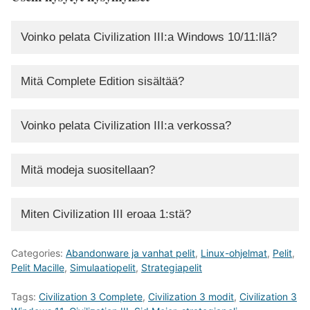
Voinko pelata Civilization III:a Windows 10/11:llä?
Mitä Complete Edition sisältää?
Voinko pelata Civilization III:a verkossa?
Mitä modeja suositellaan?
Miten Civilization III eroaa 1:stä?
Categories:
Abandonware ja vanhat pelit
,
Linux-ohjelmat
,
Pelit
,
Pelit Macille
,
Simulaatiopelit
,
Strategiapelit
Tags:
Civilization 3 Complete
,
Civilization 3 modit
,
Civilization 3