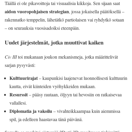
Täällä ei ole pikavoittoja tai visuaalisia kikkoja. Sen sijaan saat
aidon vuoropohjaisen strategian
, jossa jokaisella päätöksellä –
rakennatko temppelin, lähetätkö partiolaisen vai ryhdytkö sotaan
– on seurauksia vuosisadoiksi eteenpäin.
Uudet järjestelmät, jotka muuttivat kaiken
Civ III
toi mukanaan joukon mekanismeja, jotka määrittelivät
sarjan pysyvästi:
Kulttuurirajat
– kaupunkisi laajenevat luonnollisesti kulttuurin
kautta, eivät kiinteiden vyöhykkeiden mukaan.
Resurssit
– pääsy rautaan, öljyyn tai hevosiin on ratkaisevaa
vallallesi.
Diplomatia ja vakoilu
– vivahteikkaampaa kuin aiemmissa
spil, ja edelleen haastavaa tänä päivänä.