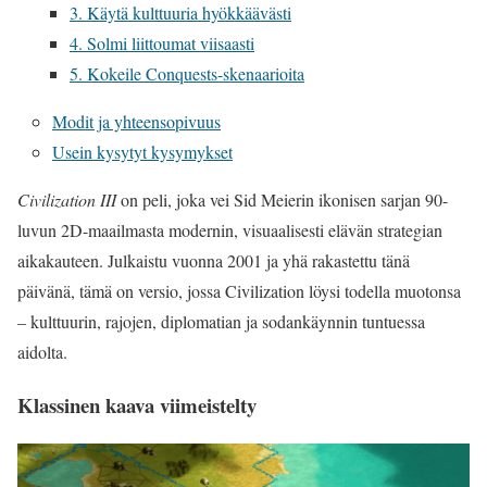
3. Käytä kulttuuria hyökkäävästi
4. Solmi liittoumat viisaasti
5. Kokeile Conquests-skenaarioita
Modit ja yhteensopivuus
Usein kysytyt kysymykset
Civilization III
on peli, joka vei Sid Meierin ikonisen sarjan 90-
luvun 2D-maailmasta modernin, visuaalisesti elävän strategian
aikakauteen. Julkaistu vuonna 2001 ja yhä rakastettu tänä
päivänä, tämä on versio, jossa Civilization löysi todella muotonsa
– kulttuurin, rajojen, diplomatian ja sodankäynnin tuntuessa
aidolta.
Klassinen kaava viimeistelty