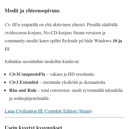
Modit ja yhteensopivuus
Civ III
:n ympärillä on yhä aktiivinen yhteisö. Pienillä säädöillä
(widescreen-korjaus, No-CD-korjaus Steam-versioon ja
10 ja
community-modit) kører spillet flydende på både Windows
11
.
Joihinkin suosittuihin modeihin kuuluvat:
Civ3ConquestsFix
– vakaus ja HD-resoluutio.
Civ3 Extended
– enemmän yksiköitä ja skenaarioita.
Rise and Rule
– total conversion -modi syvemmällä taloudella
ja sotilasjärjestelmällä.
Lataa Civilization III: Complete Edition (Steam)
Usein kysytyt kysymykset