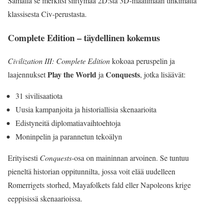
Samalla se merkitsi siirtymää 2D:stä 3D-maailmaan tinkimättä
klassisesta Civ-perustasta.
Complete Edition – täydellinen kokemus
Civilization III: Complete Edition
kokoaa peruspelin ja
Play the World
Conquests
laajennukset
ja
, jotka lisäävät:
31 sivilisaatiota
Uusia kampanjoita ja historiallisia skenaarioita
Edistyneitä diplomatiavaihtoehtoja
Moninpelin ja parannetun tekoälyn
Erityisesti
Conquests
-osa on maininnan arvoinen. Se tuntuu
pieneltä historian oppitunnilta, jossa voit elää uudelleen
Romerrigets storhed, Mayafolkets fald eller Napoleons krige
eeppisissä skenaarioissa.