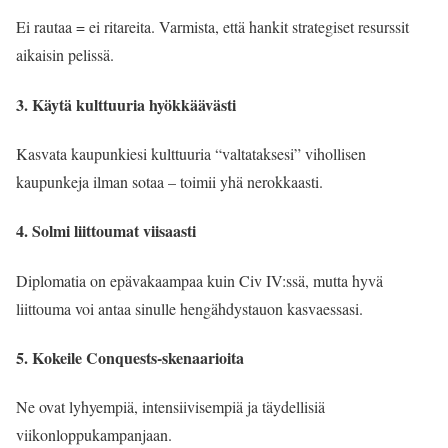
Ei rautaa = ei ritareita. Varmista, että hankit strategiset resurssit
aikaisin pelissä.
3. Käytä kulttuuria hyökkäävästi
Kasvata kaupunkiesi kulttuuria “valtataksesi” vihollisen
kaupunkeja ilman sotaa – toimii yhä nerokkaasti.
4. Solmi liittoumat viisaasti
Diplomatia on epävakaampaa kuin Civ IV:ssä, mutta hyvä
liittouma voi antaa sinulle hengähdystauon kasvaessasi.
5. Kokeile Conquests-skenaarioita
Ne ovat lyhyempiä, intensiivisempiä ja täydellisiä
viikonloppukampanjaan.