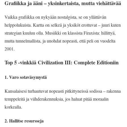
Grafiikka ja ääni – yksinkertaista, mutta viehättävää
Vaikka grafiikka on nykyään nostalgista, se on yllättävän
helppolukuista. Kartta on selkeä ja yksiköt erottuvat – juuri kuten
strategian kuuluu olla. Musiikki on klassista Firaxista: hillittyä,
mutta tunnelmallista, ja unohdat nopeasti, että peli on vuodelta
2001.
Top 5 -vinkkiä Civilization III: Complete Editioniin
1. Varo sotaväsymystä
Kansalaisesi turhautuvat nopeasti pitkittyneissä sodissa – rakenna
temppeleitä ja viihderakennuksia, jos haluat pitää moraalin
korkealla.
2. Hallitse resursseja