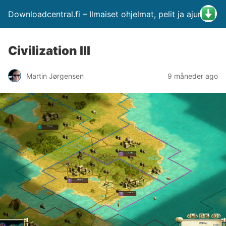
Downloadcentral.fi – Ilmaiset ohjelmat, pelit ja ajurit
Civilization III
Martin Jørgensen
9 måneder ago