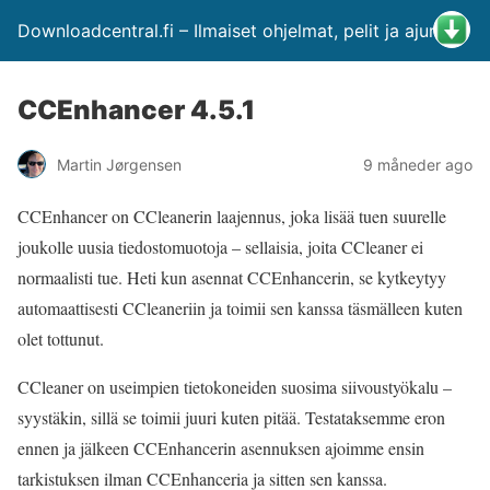
Downloadcentral.fi – Ilmaiset ohjelmat, pelit ja ajurit
CCEnhancer 4.5.1
Martin Jørgensen
9 måneder ago
CCEnhancer on CCleanerin laajennus, joka lisää tuen suurelle
joukolle uusia tiedostomuotoja – sellaisia, joita CCleaner ei
normaalisti tue. Heti kun asennat CCEnhancerin, se kytkeytyy
automaattisesti CCleaneriin ja toimii sen kanssa täsmälleen kuten
olet tottunut.
CCleaner on useimpien tietokoneiden suosima siivoustyökalu –
syystäkin, sillä se toimii juuri kuten pitää. Testataksemme eron
ennen ja jälkeen CCEnhancerin asennuksen ajoimme ensin
tarkistuksen ilman CCEnhanceria ja sitten sen kanssa.